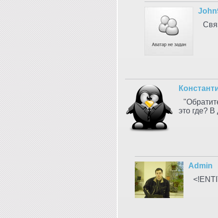
John
Свя
Констант
"Обратит
это где? В
Admin
<!ENTI