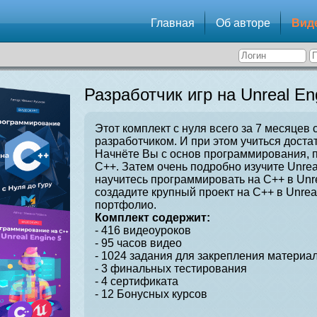
Главная
Об авторе
Вид
Разработчик игр на Unreal En
Этот комплект с нуля всего за 7 месяцев 
разработчиком. И при этом учиться достат
Начнёте Вы с основ программирования, 
C++. Затем очень подробно изучите Unrea
научитесь программировать на C++ в Unre
создадите крупный проект на C++ в Unrea
портфолио.
Комплект содержит:
- 416 видеоуроков
- 95 часов видео
- 1024 задания для закрепления материал
- 3 финальных тестирования
- 4 сертификата
- 12 Бонусных курсов