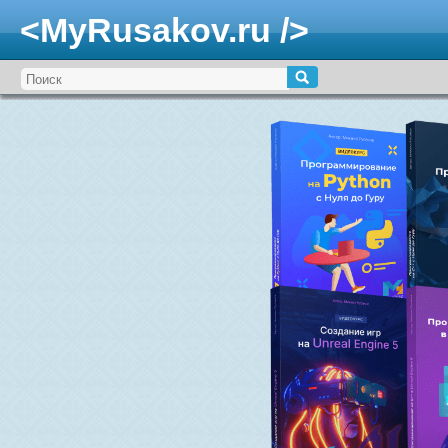
<MyRusakov.ru />