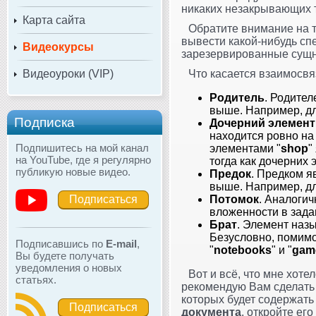
никаких незакрывающих т
Карта сайта
Обратите внимание на т
вывести какой-нибудь сп
Видеокурсы
зарезервированные сущн
Видеоуроки (VIP)
Что касается взаимосв
Родитель
. Родител
выше. Например, дл
Подписка
Дочерний элемент
находится ровно н
Подпишитесь на мой канал
элементами "
shop
"
на YouTube, где я регулярно
тогда как дочерних
публикую новые видео.
Предок
. Предком я
выше. Например, дл
Подписаться
Потомок
. Аналоги
вложенности в зада
Брат
. Элемент назы
Безусловно, помимо
Подписавшись по
E-mail
,
"
notebooks
" и "
gam
Вы будете получать
уведомления о новых
Вот и всё, что мне хоте
статьях.
рекомендую Вам сделать 
которых будет содержать 
Подписаться
документа
, откройте ег