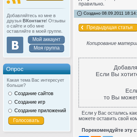
правильно.
Создано 08.09.2011 18:14
Добавляйтесь ко мне в
друзья
ВКонтакте
! Отзывы
о сайте и обо мне
Предыдущая статья
оставляйте в моей группе.
Мой аккаунт
Копирование материа
Моя группа
Добавля
Опрос
Если Вы хотите
Какая тема Вас интересует
больше?
Есл
Создание сайтов
то Вы може
Создание игр
Создание приложений
Если у Вас остались как
можете оставить свой ко
Порекомендуйте эту с