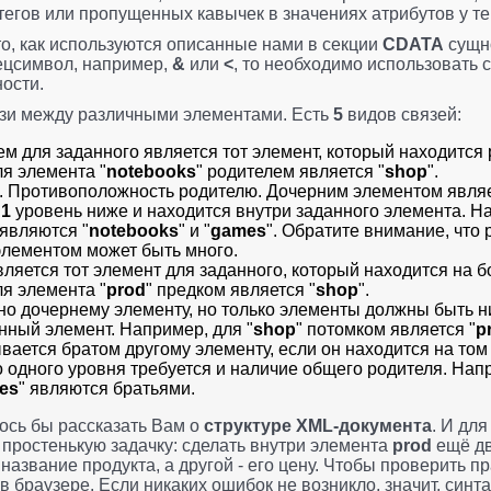
егов или пропущенных кавычек в значениях атрибутов у те
о, как используются описанные нами в секции
CDATA
сущно
ецсимвол, например,
&
или
<
, то необходимо использовать
ости.
язи между различными элементами. Есть
5
видов связей:
ем для заданного является тот элемент, который находится
я элемента "
notebooks
" родителем является "
shop
".
. Противоположность родителю. Дочерним элементом являе
а
1
уровень ниже и находится внутри заданного элемента. Н
 являются "
notebooks
" и "
games
". Обратите внимание, что 
 элементом может быть много.
вляется тот элемент для заданного, который находится на 
я элемента "
prod
" предком является "
shop
".
чно дочернему элементу, но только элементы должны быть 
нный элемент. Например, для "
shop
" потомком является "
p
вается братом другому элементу, если он находится на том 
 одного уровня требуется и наличие общего родителя. Нап
es
" являются братьями.
лось бы рассказать Вам о
структуре XML-документа
. И дл
простенькую задачку: сделать внутри элемента
prod
ещё дв
название продукта, а другой - его цену. Чтобы проверить 
о в браузере. Если никаких ошибок не возникло, значит, син