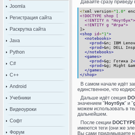
Давайте сразу приведу
Joomla
<?
xml version
=
"1.0"
enc
<!DOCTYPE shop [
Регистрация сайта
<!ENTITY n "Ноутбук"
<!ENTITY g "Игра">
Раскрутка сайта
]>
<shop
id
=
"1"
>
<notebooks>
Java
<prod>
&n; IBM Leno
<prod>
&n; DELL Ins
Python
</notebooks>
<games>
<prod>
&g; Готика 2
C#
<prod>
&g; Might &a
</games>
C++
</shop>
В самом начале идёт з
Android
единственное, что кодир
Учебники
Дальше идёт секция
DO
значением "
Ноутбук
" и "
можем использовать в т
Видеоуроки
дальнейшем.
Софт
После секции
DOCTYP
имеются теги (они же эле
Форум
Вы сами придумываете н