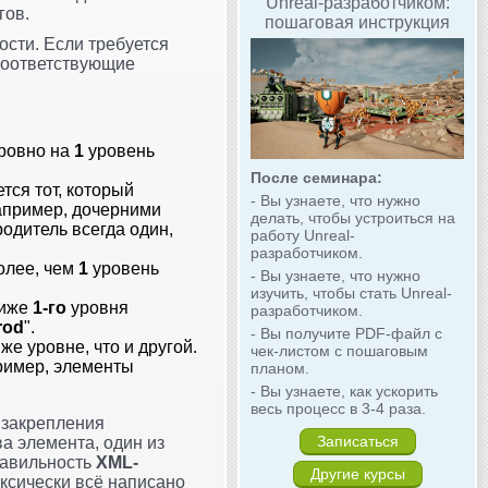
Unreal-разработчиком:
гов.
пошаговая инструкция
сти. Если требуется
 соответствующие
 ровно на
1
уровень
После семинара:
тся тот, который
- Вы узнаете, что нужно
апример, дочерними
делать, чтобы устроиться на
родитель всегда один,
работу Unreal-
разработчиком.
более, чем
1
уровень
- Вы узнаете, что нужно
изучить, чтобы стать Unreal-
ниже
1-го
уровня
разработчиком.
rod
".
- Вы получите PDF-файл с
же уровне, что и другой.
чек-листом с пошаговым
ример, элементы
планом.
- Вы узнаете, как ускорить
весь процесс в 3-4 раза.
я закрепления
Записаться
а элемента, один из
правильность
XML-
Другие курсы
таксически всё написано