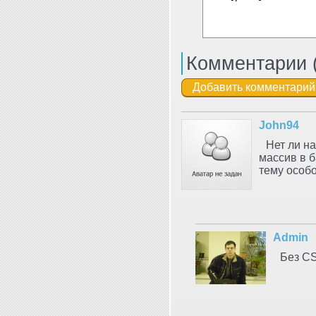
Комментарии 
John94
Нет ли н
массив в 
тему особо
Admin
Без CS