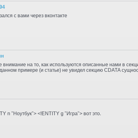
94
зался с вами через вконтакте
ин
е внимание на то, как используются описанные нами в секц
 данном примере (и статье) не увидел секцию CDATA сущнос
TY n "Ноутбук"> <!ENTITY g "Игра"> вот это.