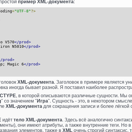
 простой
пример XML-документа
:
oding
=
"UTF-8"
?>
>
vo V570
</prod>
piron N5010
</prod>
</prod>
mp; Magic 6
</prod>
аголовок
XML-документа
. Заголовок в примере является у
овка иногда бывает разной. Я поставил наиболее распрост
CTYPE
, в которой описываются различные сущности. Мы оп
g
" со значением "
Игра
". Сущность - это, в некотором смысл
еле
XML-документа
для сокращения записи и более лёгкой
E
идёт
тело XML-документа
. Здесь всё аналогично синтак
менты), они имеют атрибуты, а также внутренние теги. Но в
азвания элементов, также в
XML
очень строгий синтаксис, 