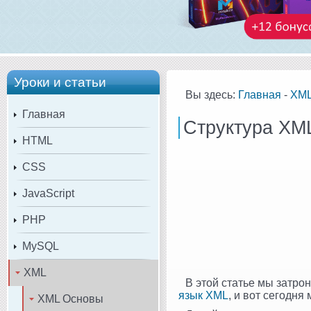
Уроки и статьи
Вы здесь:
Главная
-
XM
Главная
Структура XM
HTML
CSS
JavaScript
PHP
MySQL
XML
В этой статье мы затро
язык XML
, и вот сегодн
XML Основы