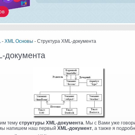
L
-
XML Основы
- Структура XML-документа
L-документа
ним тему
структуры XML-документа
. Мы с Вами уже говор
я мы напишем наш первый
XML-документ
, а также я подроб