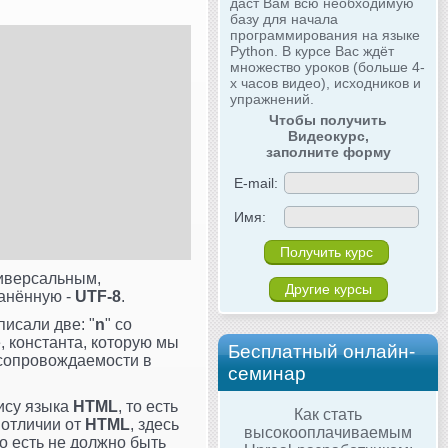
даст Вам всю необходимую
базу для начала
программирования на языке
Python. В курсе Вас ждёт
множество уроков (больше 4-
х часов видео), исходников и
упражнений.
Чтобы получить
Видеокурс,
заполните форму
E-mail:
Имя:
ниверсальным,
Другие курсы
ранённую -
UTF-8
.
исали две: "
n
" со
е, константа, которую мы
Бесплатный онлайн-
 сопровождаемости в
семинар
сису языка
HTML
, то есть
Как стать
 отличии от
HTML
, здесь
высокооплачиваемым
то есть не должно быть