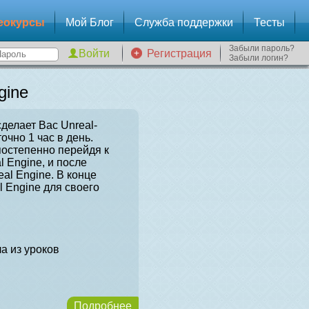
еокурсы
Мой Блог
Служба поддержки
Тесты
Забыли пароль?
Регистрация
Забыли логин?
gine
сделает Вас Unreal-
очно 1 час в день.
постепенно перейдя к
l Engine, и после
al Engine. В конце
l Engine для своего
а из уроков
Подробнее