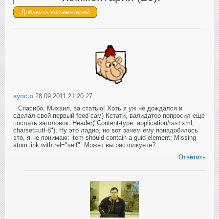
sync.o
28.09.2011 21:20:27
Спасибо, Михаил, за статью! Хоть я уж не дождался и
сделал свой первый feed сам) Кстати, валидатор попросил еще
послать заголовок: Header("Content-type: application/rss+xml;
charset=utf-8"); Ну это ладно, но вот зачем ему понадобилось
это, я не понимаю: item should contain a guid element; Missing
atom:link with rel="self". Может вы растолкуете?
Ответить