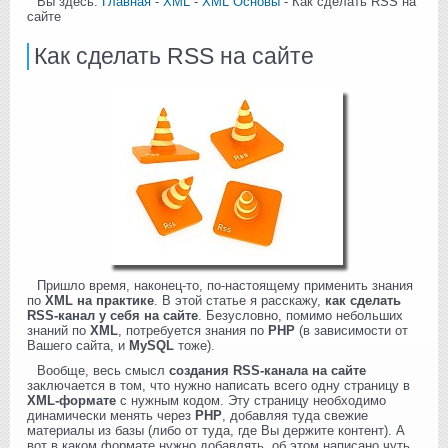
Вы здесь:
Главная
-
XML
-
XML Основы
- Как сделать RSS на
сайте
Как сделать RSS на сайте
Пришло время, наконец-то, по-настоящему применить знания
по
XML на практике
. В этой статье я расскажу,
как сделать
RSS-канал у себя на сайте
. Безусловно, помимо небольших
знаний по
XML
, потребуется знания по
PHP
(в зависимости от
Вашего сайта, и
MySQL
тоже).
Вообще, весь смысл
создания RSS-канала на сайте
заключается в том, что нужно написать всего одну страницу в
XML-формате
с нужным кодом. Эту страницу необходимо
динамически менять через
PHP
, добавляя туда свежие
материалы из базы (либо от туда, где Вы держите контент). А
вот в каком формате нужно добавлять, об этом написано чуть