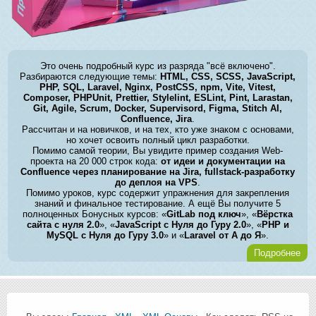
Это очень подробный курс из разряда "всё включено".
Разбираются следующие темы:
HTML, CSS, SCSS, JavaScript,
PHP, SQL, Laravel, Nginx, PostCSS, npm, Vite, Vitest,
Composer, PHPUnit, Prettier, Stylelint, ESLint, Pint, Larastan,
Git, Agile, Scrum, Docker, Supervisord, Figma, Stitch AI,
Confluence, Jira
.
Рассчитан и на новичков, и на тех, кто уже знаком с основами,
но хочет освоить полный цикл разработки.
Помимо самой теории, Вы увидите пример создания Web-
проекта на 20 000 строк кода:
от идеи и документации на
Confluence через планирование на Jira, fullstack-разработку
до деплоя на VPS
.
Помимо уроков, курс содержит упражнения для закрепления
знаний и финальное тестирование. А ещё Вы получите 5
полноценных Бонусных курсов: «
GitLab под ключ
», «
Вёрстка
сайта с нуля 2.0
», «
JavaScript с Нуля до Гуру 2.0
», «
PHP и
MySQL с Нуля до Гуру 3.0
» и «
Laravel от А до Я
».
Подробнее