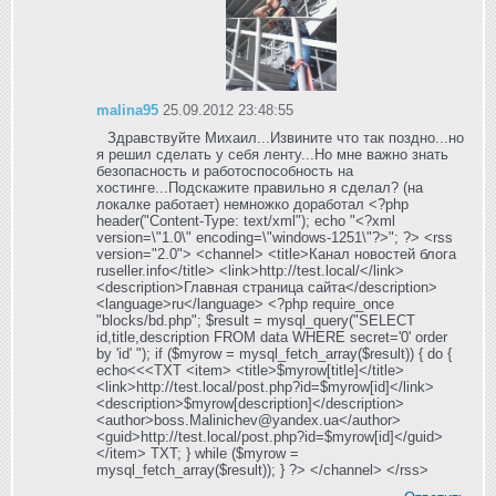
malina95
25.09.2012 23:48:55
Здравствуйте Михаил...Извините что так поздно...но
я решил сделать у себя ленту...Но мне важно знать
безопасность и работоспособность на
хостинге...Подскажите правильно я сделал? (на
локалке работает) немножко доработал <?php
header("Content-Type: text/xml"); echo "<?xml
version=\"1.0\" encoding=\"windows-1251\"?>"; ?> <rss
version="2.0"> <channel> <title>Канал новостей блога
ruseller.info</title> <link>http://test.local/</link>
<description>Главная страница сайта</description>
<language>ru</language> <?php require_once
"blocks/bd.php"; $result = mysql_query("SELECT
id,title,description FROM data WHERE secret='0' order
by 'id' "); if ($myrow = mysql_fetch_array($result)) { do {
echo<<<TXT <item> <title>$myrow[title]</title>
<link>http://test.local/post.php?id=$myrow[id]</link>
<description>$myrow[description]</description>
<author>boss.Malinichev@yandex.ua</author>
<guid>http://test.local/post.php?id=$myrow[id]</guid>
</item> TXT; } while ($myrow =
mysql_fetch_array($result)); } ?> </channel> </rss>