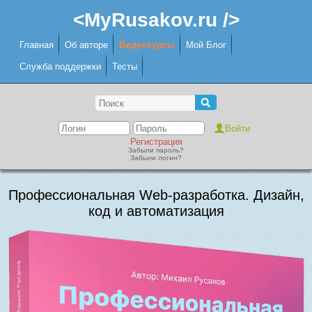
<MyRusakov.ru />
Главная
Об авторе
Видеокурсы
Мой Блог
Служба поддержки
Тесты
Регистрация
Забыли пароль?
Забыли логин?
Профессиональная Web-разработка. Дизайн,
код и автоматизация