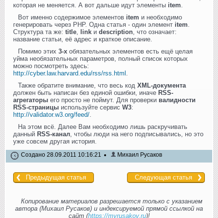
которая не меняется. А вот дальше идут элементы
item
.
Вот именно содержимое элементов
item
и необходимо
генерировать через PHP. Одна статья - один элемент
item
.
Структура та же:
title
,
link
и
description
, что означает:
название статьи, её адрес и краткое описание.
Помимо этих
3-х
обязательных элементов есть ещё целая
уйма необязательных параметров, полный список которых
можно посмотреть здесь:
http://cyber.law.harvard.edu/rss/rss.html
.
Также обратите внимание, что весь код
XML-документа
должен быть написан без единой ошибки, иначе
RSS-
агрегаторы
его просто не поймут. Для проверки
валидности
RSS-страницы
используйте сервис
W3
:
http://validator.w3.org/feed/
.
На этом всё. Далее Вам необходимо лишь раскручивать
данный
RSS-канал
, чтобы люди на него подписывались, но это
уже совсем другая история.
Создано 28.09.2011 10:16:21
Михаил Русаков
Предыдущая статья
Следующая статья
Копирование материалов разрешается только с указанием
автора (Михаил Русаков) и индексируемой прямой ссылкой на
сайт (
https://myrusakov.ru
)!