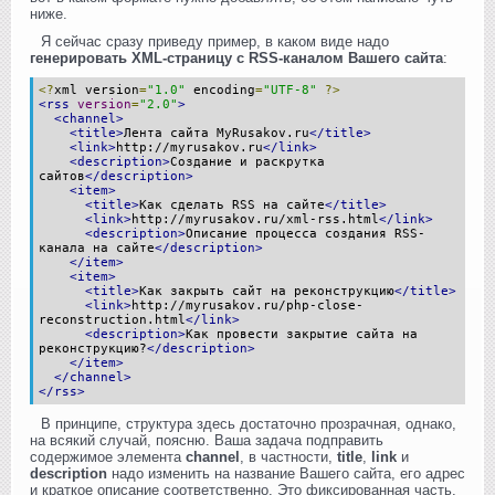
ниже.
Я сейчас сразу приведу пример, в каком виде надо
генерировать XML-страницу с RSS-каналом Вашего сайта
:
<?
xml version
=
"1.0"
encoding
=
"UTF-8"
?>
<rss
version
=
"2.0"
>
<channel>
<title>
Лента сайта MyRusakov.ru
</title>
<link>
http://myrusakov.ru
</link>
<description>
Создание и раскрутка
сайтов
</description>
<item>
<title>
Как сделать RSS на сайте
</title>
<link>
http://myrusakov.ru/xml-rss.html
</link>
<description>
Описание процесса создания RSS-
канала на сайте
</description>
</item>
<item>
<title>
Как закрыть сайт на реконструкцию
</title>
<link>
http://myrusakov.ru/php-close-
reconstruction.html
</link>
<description>
Как провести закрытие сайта на
реконструкцию?
</description>
</item>
</channel>
</rss>
В принципе, структура здесь достаточно прозрачная, однако,
на всякий случай, поясню. Ваша задача подправить
содержимое элемента
channel
, в частности,
title
,
link
и
description
надо изменить на название Вашего сайта, его адрес
и краткое описание соответственно. Это фиксированная часть,