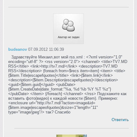
budeanov
07.09.2012 11:06:39
Здравствуйте Михаил,вот мой rss.xml : <?xml version="1.0"
encoding="utf-8" ?> <rss version="2.0"> <channel> <title>TV7.MD
RSS</title> <link>http://tv7.md/</link> <description>TV7.MD
RSS</description> {foreach from=$recs item=item} <item> <title>
{$item.Title|escapefquotes}</title> <link>{$item.link}</link>
<description>{$item.Description|escapefquotes}</description>
<guid>{$item.guid}</guid> <pubDate>
{$item.CreateDate|date_format:"%a, %d %b %Y %T %z"}
</pubDate> </item> {/foreach} </channel> </rss> Подскажите как
вставить фото(видео) к каждой новости ($item). Примерно:
<enclosure url="http://tv7.md/?action=image&id=
{$item.image|escapeofquotes}&size=1"length="11"
type="image/jpeg"/> так? Спасибо
Ответить