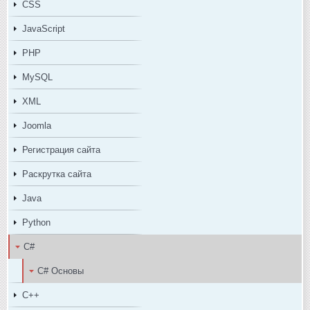
CSS
JavaScript
PHP
MySQL
XML
Joomla
Регистрация сайта
Раскрутка сайта
Java
Python
C#
C# Основы
C++