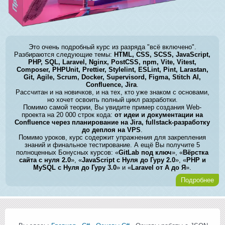
Это очень подробный курс из разряда "всё включено".
Разбираются следующие темы:
HTML, CSS, SCSS, JavaScript,
PHP, SQL, Laravel, Nginx, PostCSS, npm, Vite, Vitest,
Composer, PHPUnit, Prettier, Stylelint, ESLint, Pint, Larastan,
Git, Agile, Scrum, Docker, Supervisord, Figma, Stitch AI,
Confluence, Jira
.
Рассчитан и на новичков, и на тех, кто уже знаком с основами,
но хочет освоить полный цикл разработки.
Помимо самой теории, Вы увидите пример создания Web-
проекта на 20 000 строк кода:
от идеи и документации на
Confluence через планирование на Jira, fullstack-разработку
до деплоя на VPS
.
Помимо уроков, курс содержит упражнения для закрепления
знаний и финальное тестирование. А ещё Вы получите 5
полноценных Бонусных курсов: «
GitLab под ключ
», «
Вёрстка
сайта с нуля 2.0
», «
JavaScript с Нуля до Гуру 2.0
», «
PHP и
MySQL с Нуля до Гуру 3.0
» и «
Laravel от А до Я
».
Подробнее