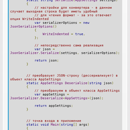
static
string
Serialize
(
AppSettings
settings
)
{
// настройки для конвертера - в данном
случает выходная строка будет иметь удобный
// для чтения формат - за это отвечает
опция WriteIndented
var
serializerOptions
=
new
JsonSerializerOptions
()
{
WriteIndented
=
true
,
};
// непосредственно сама реализация
var
json
=
JsonSerializer
.
Serialize
(
settings
,
serializerOptions
);
return
json
;
}
// преобразует JSON-строку (дессериализует) в
объект класса AppSettings
static
AppSettings
Deserialize
(
string
json
)
{
// преобразуем в объект класса AppSettings
var
appSettings
=
JsonSerializer
.
Deserialize
<
AppSettings
>(
json
);
return
appSettings
;
}
// точка входа в приложение
static
void
Main
(
string
[]
args
)
{