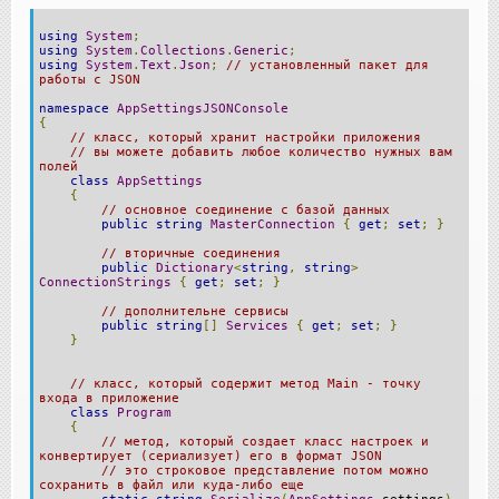
using
System
;
using
System
.
Collections
.
Generic
;
using
System
.
Text
.
Json
;
// установленный пакет для
работы с JSON
namespace
AppSettingsJSONConsole
{
// класс, который хранит настройки приложения
// вы можете добавить любое количество нужных вам
полей
class
AppSettings
{
// основное соединение с базой данных
public
string
MasterConnection
{
get
;
set
;
}
// вторичные соединения
public
Dictionary
<
string
,
string
>
ConnectionStrings
{
get
;
set
;
}
// дополнительне сервисы
public
string
[]
Services
{
get
;
set
;
}
}
// класс, который содержит метод Main - точку
входа в приложение
class
Program
{
// метод, который создает класс настроек и
конвертирует (сериализует) его в формат JSON
// это строковое представление потом можно
сохранить в файл или куда-либо еще