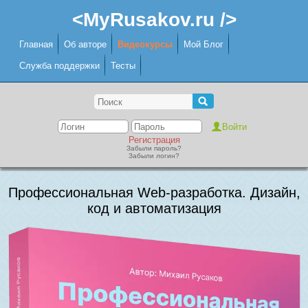
<MyRusakov.ru />
Главная
Об авторе
Видеокурсы
Мой Блог
Служба поддержки
Тесты
Регистрация
Забыли пароль?
Забыли логин?
Профессиональная Web-разработка. Дизайн,
код и автоматизация