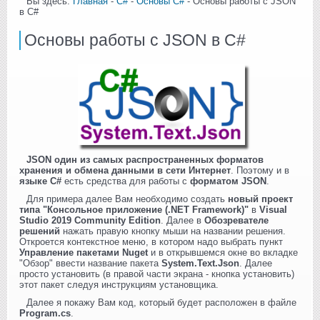
Вы здесь:
Главная
-
C#
-
Основы C#
- Основы работы с JSON
в C#
Основы работы с JSON в C#
JSON один из самых распространенных форматов
хранения и обмена данными в сети Интернет
. Поэтому и в
языке C#
есть средства для работы с
форматом JSON
.
Для примера далее Вам необходимо создать
новый проект
типа "Консольное приложение (.NET Framework)"
в
Visual
Studio 2019 Community Edition
. Далее в
Обозревателе
решений
нажать правую кнопку мыши на названии решения.
Откроется контекстное меню, в котором надо выбрать пункт
Управление пакетами Nuget
и в открывшемся окне во вкладке
"Обзор" ввести название пакета
System.Text.Json
. Далее
просто установить (в правой части экрана - кнопка установить)
этот пакет следуя инструкциям установщика.
Далее я покажу Вам код, который будет расположен в файле
Program.cs
.