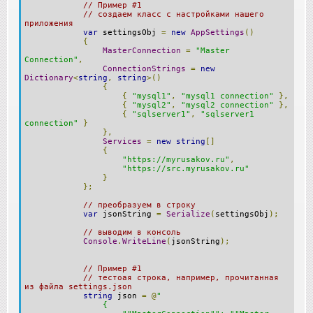
// Пример #1
// создаем класс с настройками нашего
приложения
var
settingsObj
=
new
AppSettings
()
{
MasterConnection
=
"Master
Connection"
,
ConnectionStrings
=
new
Dictionary
<
string
,
string
>()
{
{
"mysql1"
,
"mysql1 connection"
},
{
"mysql2"
,
"mysql2 connection"
},
{
"sqlserver1"
,
"sqlserver1
connection"
}
},
Services
=
new
string
[]
{
"https://myrusakov.ru"
,
"https://src.myrusakov.ru"
}
};
// преобразуем в строку
var
jsonString
=
Serialize
(
settingsObj
);
// выводим в консоль
Console
.
WriteLine
(
jsonString
);
// Пример #1
// тестоая строка, например, прочитанная
из файла settings.json
string
json
=
@
"
{