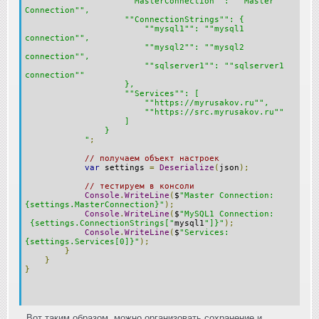
""MasterConnection"": ""Master
Connection"",
""ConnectionStrings"": {
""mysql1"": ""mysql1
connection"",
""mysql2"": ""mysql2
connection"",
""sqlserver1"": ""sqlserver1
connection""
},
""Services"": [
""https://myrusakov.ru"",
""https://src.myrusakov.ru""
]
}
"
;
// получаем объект настроек
var
settings
=
Deserialize
(
json
);
// тестируем в консоли
Console
.
WriteLine
(
$
"Master Connection:
{settings.MasterConnection}"
);
Console
.
WriteLine
(
$
"MySQL1 Connection:
{settings.ConnectionStrings["
mysql1
"]}"
);
Console
.
WriteLine
(
$
"Services:
{settings.Services[0]}"
);
}
}
}
Вот таким образом, можно организовать сохранение и