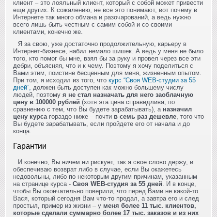
клиент – это лояльный клиент, который с собой может привести
еще других. К сожалению, не все это понимают, вот почему в
Интернете так много обмана и разочарований, а ведь нужно
всего лишь быть честным с самим собой и со своими
клиентами, конечно же.
Я за свою, уже достаточно продолжительную, карьеру в
Интернет-бизнесе, набил немало шишек. А ведь у меня не было
того, кто помог бы мне, взял бы за руку и провел через все эти
дебри, объясняя, что и к чему. Поэтому я хочу поделиться с
Вами этим, поистине бесценным для меня, жизненным опытом.
При том, я исходил из того, что
курс “Своя WEB-студии за 55
дней”,
должен быть доступен как можно большему числу
людей, поэтому
я не стал назначать для него заоблачную
цену в 100000 рублей
(хотя эта цена справедлива, по
сравнению с тем, что Вы будете зарабатывать), а
назначил
цену курса
гораздо ниже – почти
в семь раз дешевле
, того что
Вы будете зарабатывать, если пройдете его от начала и до
конца.
Гарантии
И конечно, Вы ничем ни рискует, так я свое слово держу, и
обеспечиваю возврат либо в случае, если Вы окажетесь
недовольны, либо по некоторым другим причинам, указанным
на странице курса -
Своя WEB-студия за 55 дней
. И в конце,
чтобы Вы окончательно поверили, что перед Вами не какой-то
Вася, который сегодня Вам что-то продал, а завтра его и след
простыл, пример из жизни – у
меня более 11 тыс. клиентов,
которые сделали суммарно более 17 тыс. заказов и из них