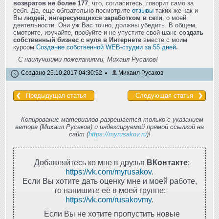
возвратов не более 177
, что, согласитесь, говорит само за
себя. Да, еще обязательно посмотрите
отзывы
таких же как и
Вы
людей, интересующихся заработком в сети
, о моей
деятельности. Они уж Вас точно, должны убедить. В общем,
смотрите, изучайте, пробуйте и не упустите свой шанс
создать
собственный бизнес с нуля в Интернете
вместе с моим
курсом
Создание собственной WEB-студии за 55 дней
.
С наилучшими пожеланиями, Михаил Русаков!
Создано 25.10.2017 04:30:52
Михаил Русаков
Предыдущая статья
Следующая статья
Копирование материалов разрешается только с указанием
автора (Михаил Русаков) и индексируемой прямой ссылкой на
сайт (
https://myrusakov.ru
)!
Добавляйтесь ко мне в друзья
ВКонтакте
:
https://vk.com/myrusakov
.
Если Вы хотите дать оценку мне и моей работе,
то напишите её в моей группе:
https://vk.com/rusakovmy
.
Если Вы не хотите пропустить новые