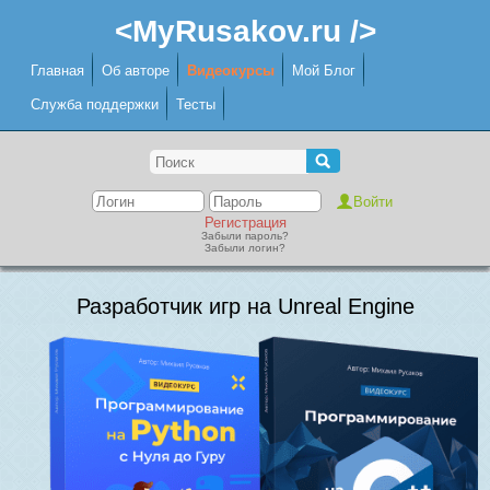
<MyRusakov.ru />
Главная
Об авторе
Видеокурсы
Мой Блог
Служба поддержки
Тесты
Регистрация
Забыли пароль?
Забыли логин?
Разработчик игр на Unreal Engine