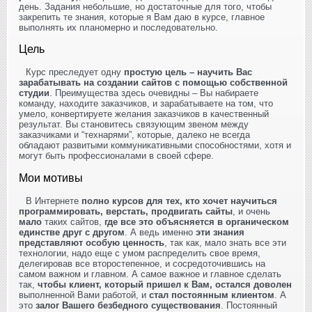
день. Задания небольшие, но достаточные для того, чтобы
закрепить те знания, которые я Вам даю в курсе, главное
выполнять их планомерно и последовательно.
Цель
Курс преследует одну
простую цель – научить Вас
зарабатывать на создании сайтов с помощью собственной
студии
. Преимущества здесь очевидны – Вы набираете
команду, находите заказчиков, и зарабатываете на том, что
умело, конвертируете желания заказчиков в качественный
результат. Вы становитесь связующим звеном между
заказчиками и “технарями”, которые, далеко не всегда
обладают развитыми коммуникативными способностями, хотя и
могут быть профессионалами в своей сфере.
Мои мотивы
В Интернете
полно курсов для тех, кто хочет научиться
программировать, верстать, продвигать сайты
, и очень
мало
таких сайтов,
где все это объясняется в органическом
единстве друг с другом
. А ведь именно
эти знания
представляют особую ценность
, так как, мало знать все эти
технологии, надо еще с умом распределить свое время,
делегировав все второстепенное, и сосредоточившись на
самом важном и главном. А самое важное и главное сделать
так,
чтобы клиент, который пришел к Вам, остался доволен
выполненной Вами работой, и
стал постоянным клиентом
. А
это
залог Вашего безбедного существования
. Постоянный