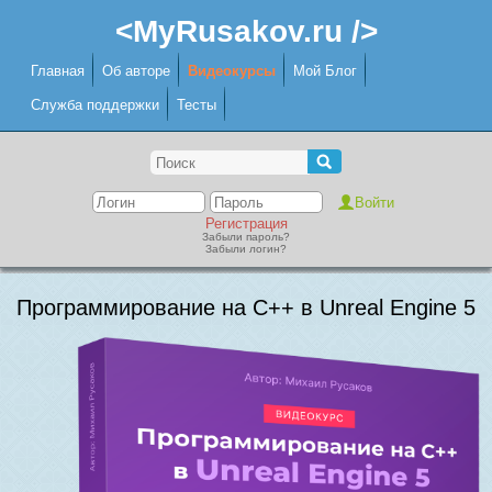
<MyRusakov.ru />
Главная
Об авторе
Видеокурсы
Мой Блог
Служба поддержки
Тесты
Регистрация
Забыли пароль?
Забыли логин?
Программирование на C++ в Unreal Engine 5