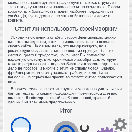
созданное своими руками гораздо лучше, так как структура
такого кода уникальна и наиболее понятна создателю. Говоря
коротко, для большинства людей наиболее подходит путь
учебы. Да, пусть дольше, но зато действеннее и легче в
кодинге.
Стоит ли использовать фреймворки?
Исходя из сильных и слабых сторон фреймворков, можно
сделать вывод о том, стоит ли использовать их в создании
своего сайта. На самом деле, это выбор каждого, но я
рекомендую создавать сайты полностью вручную. Да это
сложно, долго и трудоёмко, но как итог Вы получайте
надёжную систему, в которой можете разобраться, которую
можете редактировать, ведь разбираться в чужом коде - это
дело не простое, и многие с этим не справляются. Однако,
фреймворки во многом упрощают работу, и если Вы не
нацелены на серьёзный проект, то можете смело пользоваться
ими.
Впрочем, если вы не хотите нудно и монотонно учить тысячи
байтов текста, то самым подходящим Фреймворком для вас
является
Bootstrap
, который наиболее легкий, красивый и
удобный из всех ныне предложенных.
Итог