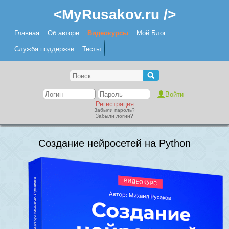
<MyRusakov.ru />
Главная
Об авторе
Видеокурсы
Мой Блог
Служба поддержки
Тесты
Регистрация
Забыли пароль?
Забыли логин?
Создание нейросетей на Python