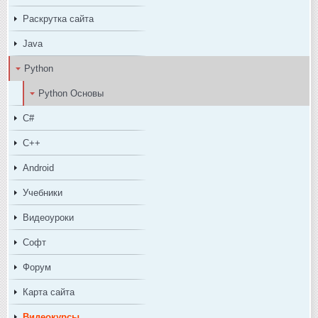
Раскрутка сайта
Java
Python
Python Основы
C#
C++
Android
Учебники
Видеоуроки
Софт
Форум
Карта сайта
Видеокурсы