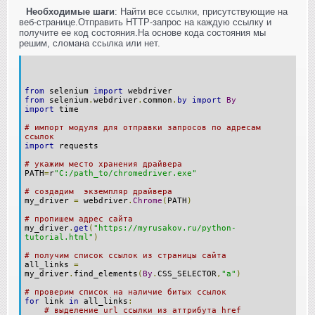
Необходимые шаги
: Найти все ссылки, присутствующие на
веб-странице.Отправить HTTP-запрос на каждую ссылку и
получите ее код состояния.На основе кода состояния мы
решим, сломана ссылка или нет.
from
selenium
import
webdriver
from
selenium
.
webdriver
.
common
.
by
import
By
import
time
# импорт модуля для отправки запросов по адресам
ссылок
import
requests
# укажим место хранения драйвера
PATH
=
r
"C:/path_to/chromedriver.exe"
# создадим экземпляр драйвера
my_driver
=
webdriver
.
Chrome
(
PATH
)
# пропишем адрес сайта
my_driver
.
get
(
"https://myrusakov.ru/python-
tutorial.html"
)
# получим список ссылок из страницы сайта
all_links
=
my_driver
.
find_elements
(
By
.
CSS_SELECTOR
,
"a"
)
# проверим список на наличие битых ссылок
for
link
in
all_links
:
# выделение url ссылки из аттрибута href