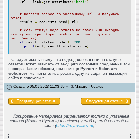
url
=
link
.
get_attribute
(
'href'
)
# послаем запрос по указанному url и получаем
ответ
result
=
requests
.
head
(
url
)
# если статус кода ответа не равен 200 выводим
ссылку на экран (приспособьте условие под свои
потребности)
if
result
.
status_code
!=
200
:
print
(
url
,
result
.
status_code
)
Следует иметь ввиду, что подход основанный на статусе
ответов может зависеть от текущего состояния соединения или
сервера. Таким образом, при помощи
Python
и
Selenium
webdriver
, мы попытались решить одну из задач оптимизации
сайта в поисковике.
Создано 05.01.2023 11:33:19
Михаил Русаков
Предыдущая статья
Следующая статья
Копирование материалов разрешается только с указанием
автора (Михаил Русаков) и индексируемой прямой ссылкой на
сайт (
https://myrusakov.ru
)!