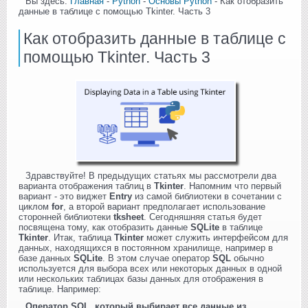
Вы здесь:
Главная
-
Python
-
Основы Python
- Как отобразить
данные в таблице с помощью Tkinter. Часть 3
Как отобразить данные в таблице с
помощью Tkinter. Часть 3
Здравствуйте! В предыдущих статьях мы рассмотрели два
варианта отображения таблиц в
Tkinter
. Напомним что первый
вариант - это виджет
Entry
из самой библиотеки в сочетании с
циклом
for
, а второй вариант предполагает использование
сторонней библиотеки
tksheet
. Сегодняшняя статья будет
посвящена тому, как отобразить данные
SQLite
в таблице
Tkinter
. Итак, таблица
Tkinter
может служить интерфейсом для
данных, находящихся в постоянном хранилище, например в
базе данных
SQLite
. В этом случае оператор
SQL
обычно
используется для выбора всех или некоторых данных в одной
или нескольких таблицах базы данных для отображения в
таблице. Например:
Оператор SQL, который выбирает все данные из