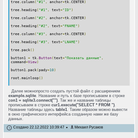
tree
.
column
(
"#1"
,
anchor
=
tk
.
CENTER
)
tree
.
heading
(
"#1"
,
text
=
"ID"
)
tree
.
column
(
"#2"
,
anchor
=
tk
.
CENTER
)
tree
.
heading
(
"#2"
,
text
=
"FNAME"
)
tree
.
column
(
"#3"
,
anchor
=
tk
.
CENTER
)
tree
.
heading
(
"#3"
,
text
=
"LNAME"
)
tree
.
pack
()
button1
=
tk
.
Button
(
text
=
"Показать данные"
,
command
=
View
)
button1
.
pack
(
pady
=
10
)
root
.
mainloop
()
Далее можнопросто создать пустой файл с расширением
example.sqlite
. Название и путь к базе прописываем в строке
con1 = sqlite3.connect("")
. Так же и название таблицы
прописываем в строке
cur1.execute("SELECT * FROM ")
.
Название таблицы здесь
table1
. Таким образом можно вывести
в окно графического интерфейса созданную нами же базу
данных.
Создано 22.12.2022 10:39:47
Михаил Русаков