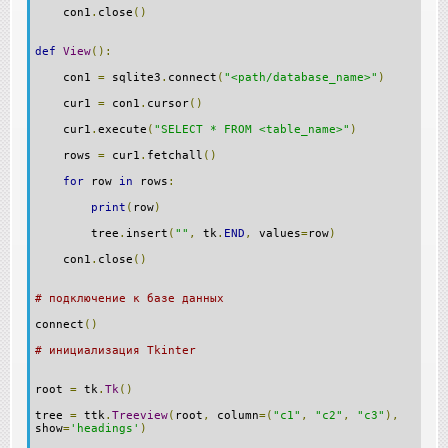
con1
.
close
()
def
View
():
con1
=
sqlite3
.
connect
(
"<path/database_name>"
)
cur1
=
con1
.
cursor
()
cur1
.
execute
(
"SELECT * FROM <table_name>"
)
rows
=
cur1
.
fetchall
()
for
row
in
rows
:
print
(
row
)
tree
.
insert
(
""
,
tk
.
END
,
values
=
row
)
con1
.
close
()
# подключение к базе данных
connect
()
# инициализация Tkinter
root
=
tk
.
Tk
()
tree
=
ttk
.
Treeview
(
root
,
column
=(
"c1"
,
"c2"
,
"c3"
),
show
=
'headings'
)