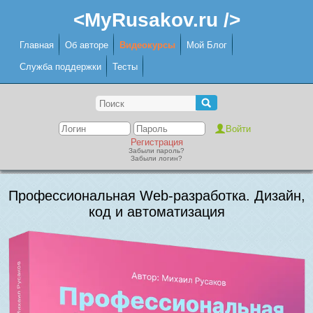
<MyRusakov.ru />
Главная
Об авторе
Видеокурсы
Мой Блог
Служба поддержки
Тесты
Регистрация
Забыли пароль?
Забыли логин?
Профессиональная Web-разработка. Дизайн,
код и автоматизация