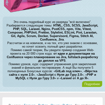
Это очень подробный курс из разряда "всё включено".
Разбираются следующие темы:
HTML, CSS, SCSS, JavaScript,
PHP, SQL, Laravel, Nginx, PostCSS, npm, Vite, Vitest,
Composer, PHPUnit, Prettier, Stylelint, ESLint, Pint, Larastan,
Git, Agile, Scrum, Docker, Supervisord, Figma, Stitch AI,
Confluence, Jira
.
Рассчитан и на новичков, и на тех, кто уже знаком с основами,
но хочет освоить полный цикл разработки.
Помимо самой теории, Вы увидите пример создания Web-
проекта на 20 000 строк кода:
от идеи и документации на
Confluence через планирование на Jira, fullstack-разработку
до деплоя на VPS
.
Помимо уроков, курс содержит упражнения для закрепления
знаний и финальное тестирование. А ещё Вы получите 5
полноценных Бонусных курсов: «
GitLab под ключ
», «
Вёрстка
сайта с нуля 2.0
», «
JavaScript с Нуля до Гуру 2.0
», «
PHP и
MySQL с Нуля до Гуру 3.0
» и «
Laravel от А до Я
».
Подробнее