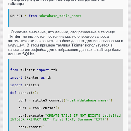
таблицы
:
SELECT
*
from
<database_table_name>
Обратите внимание, что данные, отображаемые в таблице
Tkinter
, не являются постоянными, но оператор запроса
автоматически сохраняется в базе данных для использования в
будущем. В этом примере таблица
Tkinter
используется в
качестве интерфейса для отображения данных в таблице базы
данных
SQLite
:
from
tkinter
import
ttk
import
tkinter
as
tk
import
sqlite3
def
connect
():
con1
=
sqlite3
.
connect
(
"<path/database_name>"
)
cur1
=
con1
.
cursor
()
cur1
.
execute
(
"CREATE TABLE IF NOT EXISTS table1(id
INTEGER PRIMARY KEY, First TEXT, Surname TEXT)"
)
con1
.
commit
()