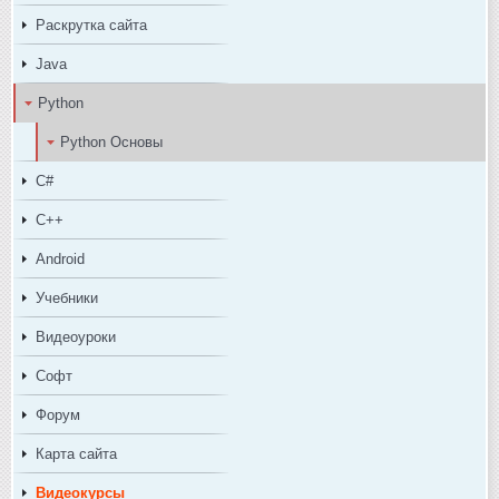
Раскрутка сайта
Java
Python
Python Основы
C#
C++
Android
Учебники
Видеоуроки
Софт
Форум
Карта сайта
Видеокурсы