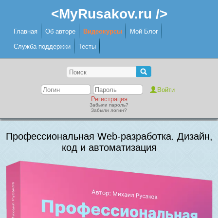
<MyRusakov.ru />
Главная
Об авторе
Видеокурсы
Мой Блог
Служба поддержки
Тесты
Регистрация
Забыли пароль?
Забыли логин?
Профессиональная Web-разработка. Дизайн,
код и автоматизация