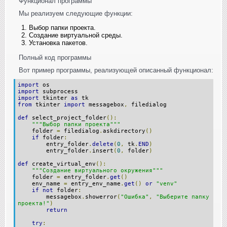
Функционал программы
Мы реализуем следующие функции:
Выбор папки проекта.
Создание виртуальной среды.
Установка пакетов.
Полный код программы
Вот пример программы, реализующей описанный функционал:
import
os
import
subprocess
import
tkinter
as
tk
from
tkinter
import
messagebox
,
filedialog
def
select_project_folder
():
"""Выбор папки проекта"""
folder
=
filedialog
.
askdirectory
()
if
folder
:
entry_folder
.
delete
(
0
,
tk
.
END
)
entry_folder
.
insert
(
0
,
folder
)
def
create_virtual_env
():
"""Создание виртуального окружения"""
folder
=
entry_folder
.
get
()
env_name
=
entry_env_name
.
get
()
or
"venv"
if
not
folder
:
messagebox
.
showerror
(
"Ошибка"
,
"Выберите папку
проекта!"
)
return
try
: