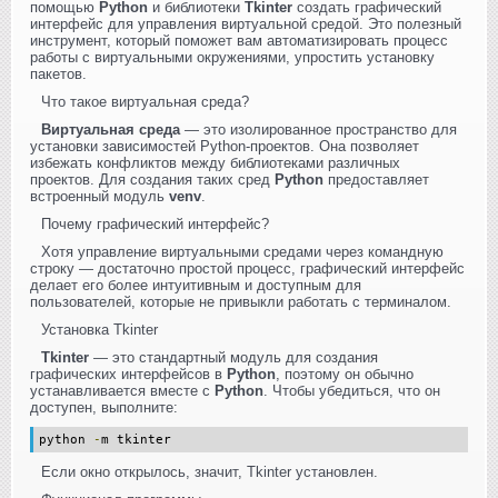
помощью
Python
и библиотеки
Tkinter
создать графический
интерфейс для управления виртуальной средой. Это полезный
инструмент, который поможет вам автоматизировать процесс
работы с виртуальными окружениями, упростить установку
пакетов.
Что такое виртуальная среда?
Виртуальная среда
— это изолированное пространство для
установки зависимостей Python-проектов. Она позволяет
избежать конфликтов между библиотеками различных
проектов. Для создания таких сред
Python
предоставляет
встроенный модуль
venv
.
Почему графический интерфейс?
Хотя управление виртуальными средами через командную
строку — достаточно простой процесс, графический интерфейс
делает его более интуитивным и доступным для
пользователей, которые не привыкли работать с терминалом.
Установка Tkinter
Tkinter
— это стандартный модуль для создания
графических интерфейсов в
Python
, поэтому он обычно
устанавливается вместе с
Python
. Чтобы убедиться, что он
доступен, выполните:
python
-
m tkinter
Если окно открылось, значит, Tkinter установлен.