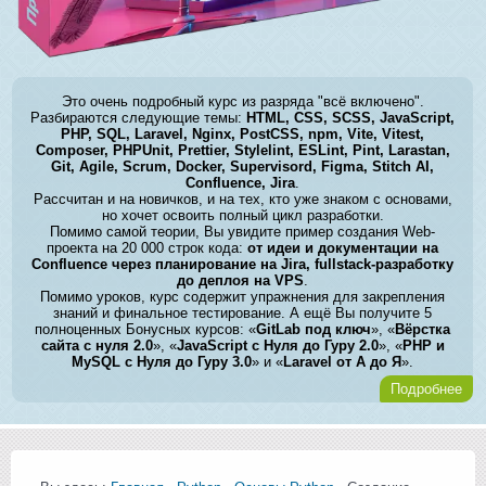
Это очень подробный курс из разряда "всё включено".
Разбираются следующие темы:
HTML, CSS, SCSS, JavaScript,
PHP, SQL, Laravel, Nginx, PostCSS, npm, Vite, Vitest,
Composer, PHPUnit, Prettier, Stylelint, ESLint, Pint, Larastan,
Git, Agile, Scrum, Docker, Supervisord, Figma, Stitch AI,
Confluence, Jira
.
Рассчитан и на новичков, и на тех, кто уже знаком с основами,
но хочет освоить полный цикл разработки.
Помимо самой теории, Вы увидите пример создания Web-
проекта на 20 000 строк кода:
от идеи и документации на
Confluence через планирование на Jira, fullstack-разработку
до деплоя на VPS
.
Помимо уроков, курс содержит упражнения для закрепления
знаний и финальное тестирование. А ещё Вы получите 5
полноценных Бонусных курсов: «
GitLab под ключ
», «
Вёрстка
сайта с нуля 2.0
», «
JavaScript с Нуля до Гуру 2.0
», «
PHP и
MySQL с Нуля до Гуру 3.0
» и «
Laravel от А до Я
».
Подробнее