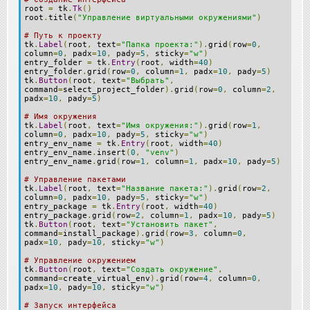
root
=
tk
.
Tk
()
root
.
title
(
"Управление виртуальными окружениями"
)
# Путь к проекту
tk
.
Label
(
root
,
text
=
"Папка проекта:"
).
grid
(
row
=
0
,
column
=
0
,
padx
=
10
,
pady
=
5
,
sticky
=
"w"
)
entry_folder
=
tk
.
Entry
(
root
,
width
=
40
)
entry_folder
.
grid
(
row
=
0
,
column
=
1
,
padx
=
10
,
pady
=
5
)
tk
.
Button
(
root
,
text
=
"Выбрать"
,
command
=
select_project_folder
).
grid
(
row
=
0
,
column
=
2
,
padx
=
10
,
pady
=
5
)
# Имя окружения
tk
.
Label
(
root
,
text
=
"Имя окружения:"
).
grid
(
row
=
1
,
column
=
0
,
padx
=
10
,
pady
=
5
,
sticky
=
"w"
)
entry_env_name
=
tk
.
Entry
(
root
,
width
=
40
)
entry_env_name
.
insert
(
0
,
"venv"
)
entry_env_name
.
grid
(
row
=
1
,
column
=
1
,
padx
=
10
,
pady
=
5
)
# Управление пакетами
tk
.
Label
(
root
,
text
=
"Название пакета:"
).
grid
(
row
=
2
,
column
=
0
,
padx
=
10
,
pady
=
5
,
sticky
=
"w"
)
entry_package
=
tk
.
Entry
(
root
,
width
=
40
)
entry_package
.
grid
(
row
=
2
,
column
=
1
,
padx
=
10
,
pady
=
5
)
tk
.
Button
(
root
,
text
=
"Установить пакет"
,
command
=
install_package
).
grid
(
row
=
3
,
column
=
0
,
padx
=
10
,
pady
=
10
,
sticky
=
"w"
)
# Управление окружением
tk
.
Button
(
root
,
text
=
"Создать окружение"
,
command
=
create_virtual_env
).
grid
(
row
=
4
,
column
=
0
,
padx
=
10
,
pady
=
10
,
sticky
=
"w"
)
# Запуск интерфейса