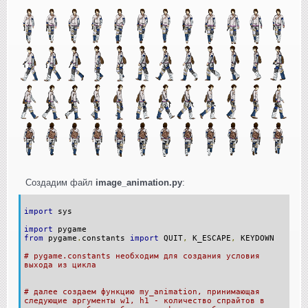
Создадим файл
image_animation.py
:
import
sys
import
pygame
from
pygame
.
constants
import
QUIT
,
K_ESCAPE
,
KEYDOWN
# pygame.constants необходим для создания условия
выхода из цикла
# далее создаем функцию my_animation, принимающая
следующие аргументы w1, h1 - количество спрайтов в