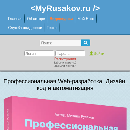
<MyRusakov.ru />
Главная
Об авторе
Видеокурсы
Мой Блог
Служба поддержки
Тесты
Регистрация
Забыли пароль?
Забыли логин?
Профессиональная Web-разработка. Дизайн,
код и автоматизация