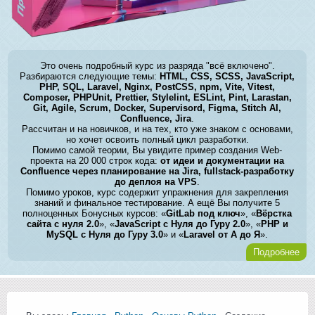
Это очень подробный курс из разряда "всё включено".
Разбираются следующие темы:
HTML, CSS, SCSS, JavaScript,
PHP, SQL, Laravel, Nginx, PostCSS, npm, Vite, Vitest,
Composer, PHPUnit, Prettier, Stylelint, ESLint, Pint, Larastan,
Git, Agile, Scrum, Docker, Supervisord, Figma, Stitch AI,
Confluence, Jira
.
Рассчитан и на новичков, и на тех, кто уже знаком с основами,
но хочет освоить полный цикл разработки.
Помимо самой теории, Вы увидите пример создания Web-
проекта на 20 000 строк кода:
от идеи и документации на
Confluence через планирование на Jira, fullstack-разработку
до деплоя на VPS
.
Помимо уроков, курс содержит упражнения для закрепления
знаний и финальное тестирование. А ещё Вы получите 5
полноценных Бонусных курсов: «
GitLab под ключ
», «
Вёрстка
сайта с нуля 2.0
», «
JavaScript с Нуля до Гуру 2.0
», «
PHP и
MySQL с Нуля до Гуру 3.0
» и «
Laravel от А до Я
».
Подробнее