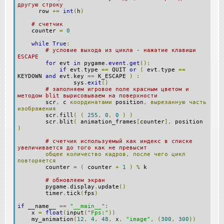
другую строку
row
+=
int
(
h
)
# счетчик
counter
=
0
while
True
:
# условие выхода из цикла - нажатие клавиши
ESCAPE
for
evt
in
pygame
.
event
.
get
():
if
evt
.
type
==
QUIT
or
(
evt
.
type
==
KEYDOWN
and
evt
.
key
==
K_ESCAPE
)
:
sys
.
exit
()
# заполняем игровое поле красным цветом и
методом blit вырисовываем на поверхности
scr
,
c
координатами
position
,
вырезанную
часть
изображения
scr
.
fill
(
(
255
,
0
,
0
)
)
scr
.
blit
(
animation_frames
[
counter
],
position
)
# счетчик используемый как индекс в списке
увеличивается до того как не превысит
общее
количество
кадров,
после
чего
цикл
повторяется
counter
=
(
counter
+
1
)
%
k
# обновляем экран
pygame
.
display
.
update
()
timer
.
tick
(
fps
)
if
__name__
==
"__main__"
:
x
=
float
(
input
(
"Fps:"
))
my_animation
(
12
,
4
,
48
,
x
,
"image"
,
(
300
,
300
))