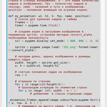
строке и столбце изображения, k - это общее количество
кадров в изображении, fps - количество кадров в
секунду, name - название и путь к изображению,
position - положение анимации на игровом экране.
def
my_animation
(
w1
,
h1
,
k
,
fps
,
name
,
position
):
# список для хранения кадров и таймер
frames
=
[]
timer
=
pygame
.
time
.
Clock
()
# создаем экран и загружаем изображение в
переменную sprite, установив методом convert_alpha
необходимую прозрачность
scr
=
pygame
.
display
.
set_mode
(
(
800
,
800
),
0
,
32
)
sprite
=
pygame
.
image
.
load
(
"{0}.png"
.
format
(
name
)
).
convert_alpha
()
# находим длину, ширину изображения и размеры
каждого кадра
width
,
height
=
sprite
.
get_size
()
w
,
h
=
width
/
w1
,
height
/
h1
# счетчик положения кадра на изображении
row
=
0
# итерация по строкам
for
j
in
range
(
int
(
height
/
h
)):
# производим итерацию по элементам строки
for
i
in
range
(
int
(
width
/
w
)
):
# добавляем в список отдельные кадры
animation_frames
.
append
(
image
.
subsurface
(
pygame
.
Rect
(
i
*
w
,
row
,
w
,
h
)
)
)
# смещаемся на высоту кадра, т.е. переходим на