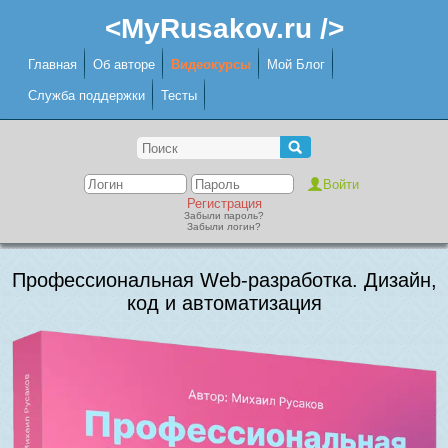
<MyRusakov.ru />
Главная
Об авторе
Видеокурсы
Мой Блог
Служба поддержки
Тесты
Регистрация
Забыли пароль?
Забыли логин?
Профессиональная Web-разработка. Дизайн,
код и автоматизация