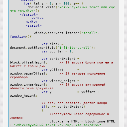
for
(
let i
=
0
;
i
<
100
;
i
++
)
document
.
write
(
"<div>Случайный текст или еще,
что то</div>"
);
</script>
</div>
</div>
<script>
window
.
addEventListener
(
"scroll"
,
function
(){
var
block
=
document
.
getElementById
(
'infinite-scroll'
);
var
counter
=
1
;
var
contentHeight
=
block
.
offsetHeight
;
// 1) высота блока контента
вместе с границами
var
yOffset
=
window
.
pageYOffset
;
// 2) текущее положение
скролбара
var
window_height
=
window
.
innerHeight
;
// 3) высота внутренней
области окна документа
var
y
=
yOffset
+
window_height
;
// если пользователь достиг конца
if
(
y
>=
contentHeight
)
{
//загружаем новое содержимое в
элемент
block
.
innerHTML
=
block
.
innerHTML
+
"<div>Случайный текст или еще, что то</div>"
;