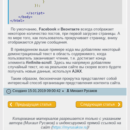
}
});
</script>
</body>
</html>
По умолчанию,
Facebook
и
Вконтакте
всегда отображает
некоторое количество постов, при первой загрузке страницы. А
по мере того, как пользователь прокручивает страницу, внизу
отображаются другие сообщения.
В приведенном выше примере кода мы добавляем некоторый
демонстрационный текст в область содержимого, когда
пользователь заканчивает чтение, т.е. достигает конца
элемента
#infinite-scroll
. Здесь мы напрямую добавляем
случайный текст, но на реальном сайте вы скорее всего будете
получать новые данные, используя
AJAX
.
Таким образом, бесконечная прокрутка представляет собой
интересный способ организации представления контента сайта.
Создано 15.01.2019 09:00:42
Михаил Русаков
Предыдущая статья
Следующая статья
Копирование материалов разрешается только с указанием
автора (Михаил Русаков) и индексируемой прямой ссылкой на
сайт (
https://myrusakov.ru
)!