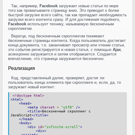
Так, например,
Facebook
загружает новые статьи по мере
того как проматываете страницу вниз. Это приводит к более
быстрой загрузке всего сайта, так как пропадает необходимость
загрузки всего контента сразу. И для достижения подобного,
Facebook
использует технику, называемую бесконечным
скроллингом.
Вкратце, под бесконечным скроллингом понимают
бесконечные страницы контента. Когда пользователь достигает
конца документа, т.е. заканчивает просмотр или чтение статьи,
это событие регистрируется и новая статья, с помощью
Ajax
,
асинхронно загружается и затем отображается. Создается
впечатление, что страница загружается бесконечно.
Реализация
Код, представленный далее, проверяет, достиг ли
пользователь конца элемента при скроллинге и, если, да, то
загружает новый контент:
<!doctype html>
<html>
<head>
<meta
charset
=
"utf8"
/>
<title>
Бесконечный скроллинг с
JavaScript
</title>
</head>
<body>
<div
id
=
"infinite-scroll"
>
<div>
<script>