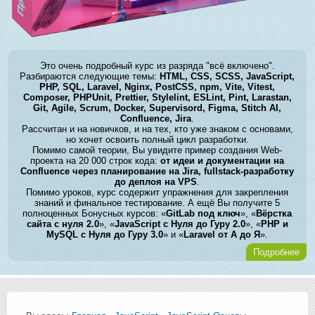
Это очень подробный курс из разряда "всё включено".
Разбираются следующие темы:
HTML, CSS, SCSS, JavaScript,
PHP, SQL, Laravel, Nginx, PostCSS, npm, Vite, Vitest,
Composer, PHPUnit, Prettier, Stylelint, ESLint, Pint, Larastan,
Git, Agile, Scrum, Docker, Supervisord, Figma, Stitch AI,
Confluence, Jira
.
Рассчитан и на новичков, и на тех, кто уже знаком с основами,
но хочет освоить полный цикл разработки.
Помимо самой теории, Вы увидите пример создания Web-
проекта на 20 000 строк кода:
от идеи и документации на
Confluence через планирование на Jira, fullstack-разработку
до деплоя на VPS
.
Помимо уроков, курс содержит упражнения для закрепления
знаний и финальное тестирование. А ещё Вы получите 5
полноценных Бонусных курсов: «
GitLab под ключ
», «
Вёрстка
сайта с нуля 2.0
», «
JavaScript с Нуля до Гуру 2.0
», «
PHP и
MySQL с Нуля до Гуру 3.0
» и «
Laravel от А до Я
».
Подробнее