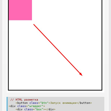
// HTML разметка
<
button
class
=
"btn"
>Запуск
анимации</
button
>
<
div
class
=
"wrapper"
>
<
div
class
=
"box"
></
div
>