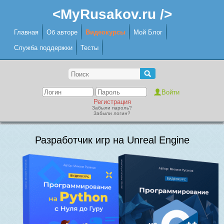
<MyRusakov.ru />
Главная
Об авторе
Видеокурсы
Мой Блог
Служба поддержки
Тесты
Регистрация
Забыли пароль?
Забыли логин?
Разработчик игр на Unreal Engine