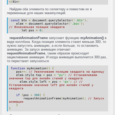
</
div
>
Найдем оба элемента по селектору и поместим их в
переменные для наших манипуляций.
const
btn
=
document
.
querySelector
(
'.btn'
),
elem
=
document
.
querySelector
(
'.box'
);
// Изначальная позиция квадрата
let pos
=
0
;
requestAnimationFrame
запускает функцию
myAnimation()
в
виде коллбэка. Когда позиция элемента станет меньше 300, то
нужно запустить анимацию, а если больше, то остановить
анимацию. За запуск анимации отвечает
requestAnimationFrame
, таким образом происходит
зацикливание анимации. И когда анимация выполнится 300 раз,
то перестанет запускаться.
function
myAnimation
()
{
pos
++;
// Увеличиваем позицию квадрата на единицу
elem
.
style
.
top
=
pos
+
"px"
;
// Устанавливаем
значение top для инлайн стилей у квадрата
elem
.
style
.
left
=
pos
+
'px'
;
// //
Устанавливаем значение left для инлайн стилей у
квадрата
if
(
pos
<
300
)
{
requestAnimationFrame
(
myAnimation
);
// Запуск
анимации
}
}