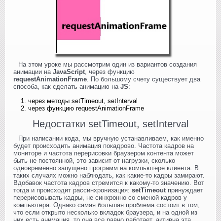
На этом уроке мы рассмотрим один из вариантов создания
анимации на
JavaScript
, через функцию
requestAnimationFrame
. По большому счету существует два
способа, как сделать анимацию на
JS
:
через методы
setTimeout,
setInterval
через функцию requestAnimationFrame
Недостатки setTimeout, setInterval
При написании кода, мы вручную устанавливаем, как именно
будет происходить анимация покадрово. Частота кадров на
мониторе и частота перерисовки браузером контента может
быть не постоянной, это зависит от нагрузки, сколько
одновременно запущено программ на компьютере клиента. В
таких случаях можно наблюдать, как какие-то кадры замирают.
Вдобавок частота кадров стремится к какому-то значению. Вот
тогда и происходит рассинхронизация:
setTimeout
принуждает
перерисовывать кадры, не синхронно со сменой кадров у
компьютера. Однако самая большая проблема состоит в том,
что если открыто несколько вкладок браузера, и на одной из
них есть анимация, то она все равно работает, активна эта