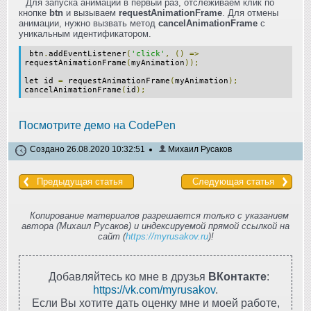
Для запуска анимации в первый раз, отслеживаем клик по
кнопке
btn
и вызываем
requestAnimationFrame
. Для отмены
анимации, нужно вызвать метод
cancelAnimationFrame
с
уникальным идентификатором.
btn
.
addEventListener
(
'click'
,
()
=>
requestAnimationFrame
(
myAnimation
));
let id
=
requestAnimationFrame
(
myAnimation
);
cancelAnimationFrame
(
id
);
Посмотрите демо на CodePen
Создано 26.08.2020 10:32:51
Михаил Русаков
Предыдущая статья
Следующая статья
Копирование материалов разрешается только с указанием
автора (Михаил Русаков) и индексируемой прямой ссылкой на
сайт (
https://myrusakov.ru
)!
Добавляйтесь ко мне в друзья
ВКонтакте
:
https://vk.com/myrusakov
.
Если Вы хотите дать оценку мне и моей работе,