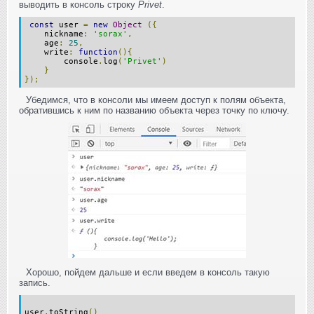
выводить в консоль строку
Privet
.
const
user
=
new
Object
({
nickname
:
'sorax'
,
age
:
25
,
write
:
function
(){
console
.
log
(
'Privet'
)
}
});
Убедимся, что в консоли мы имеем доступ к полям объекта,
обратившись к ним по названию объекта через точку по ключу.
Хорошо, пойдем дальше и если введем в консоль такую
запись.
user
.
toString
()