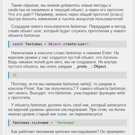
Таким образом, мы можем добавлять новые методы и
свойства не напрямую в текущий объект, а через его прототип.
Что это даёт? Например, можно через общий прототип (класс)
быстро вносить изменения в тысячи аккаунтов пользователей.
Создадим нового пользователя
fantomas
. Передадим в метод
create
объект
user
, который будет служить прототипом у нового
объекта
fantomas
.
const
fantomas
=
Object
.
create
(
user
);
Напечатаем в консоли слово
fantomas
и нажмем
Enter
. На
верхнем уровне у нас создался пустой объект, что логично.
Ведь никаких полей для него, мы не создавали. Но внутри
пустого объекта, мы опять увидим
__proto__: Object
.
{}
Поэтому, если мы напишем
fantomas.write()
, то увидим в
консоли
Privet
. Как так получилось? У самого объекта
fantomas
,
нет ничего. Выходит, что
fantomas
, унаследовал функцию
write
у прототипа.
У объекта
fantomas
должен быть свой ник, который записался
на верхний уровень цепочки наследования. При этом, на более
низком уровне старый ник
sorax
, не перезаписался.
fantomas
.
nickname
=
'fantomas'
Как работает механизм цепочки наследования? Он проверяет