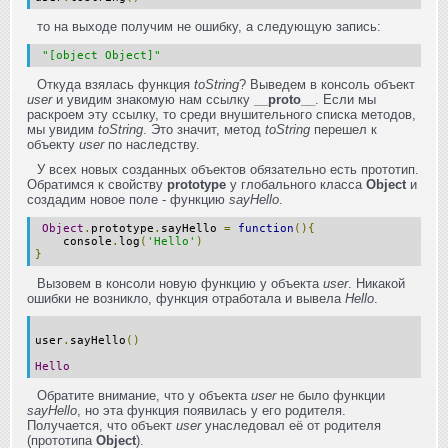
то на выходе получим не ошибку, а следующую запись:
"[object Object]"
Откуда взялась функция
toString
? Выведем в консоль объект
user
и увидим знакомую нам ссылку
__proto__
. Если мы
раскроем эту ссылку, то среди внушительного списка методов,
мы увидим
toString
. Это значит, метод
toString
перешел к
объекту
user
по наследству.
У всех новых созданных объектов обязательно есть прототип.
Обратимся к свойству
prototype
у глобального класса
Object
и
создадим новое поле - функцию
sayHello
.
Object
.
prototype
.
sayHello
=
function
(){
console
.
log
(
'Hello'
)
}
Вызовем в консоли новую функцию у объекта
user
. Никакой
ошибки не возникло, функция отработала и вывела
Hello
.
user
.
sayHello
()
Hello
Обратите внимание, что у объекта
user
не было функции
sayHello
, но эта функция появилась у его родителя.
Получается, что объект
user
унаследовал её от родителя
(прототипа
Object
).