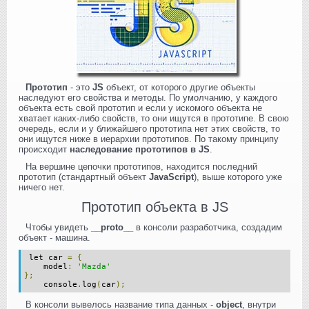
Прототип
- это
JS
объект, от которого другие объекты
наследуют его свойства и методы. По умолчанию, у каждого
объекта есть свой прототип и если у искомого объекта не
хватает каких-либо свойств, то они ищутся в прототипе. В свою
очередь, если и у ближайшего прототипа нет этих свойств, то
они ищутся ниже в иерархии прототипов. По такому принципу
происходит
наследование прототипов в JS
.
На вершине цепочки прототипов, находится последний
прототип (стандартный объект
JavaScript
), выше которого уже
ничего нет.
Прототип объекта в JS
Чтобы увидеть
__proto__
в консоли разработчика, создадим
объект - машина.
let car
=
{
model
:
'Mazda'
};
console
.
log
(
car
);
В консоли вывелось название типа данных -
object
, внутри