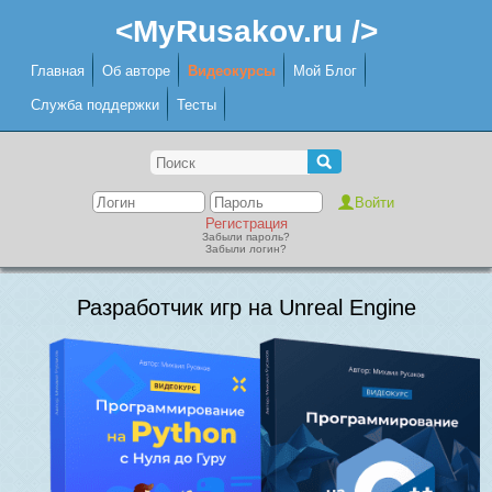
<MyRusakov.ru />
Главная
Об авторе
Видеокурсы
Мой Блог
Служба поддержки
Тесты
Регистрация
Забыли пароль?
Забыли логин?
Разработчик игр на Unreal Engine