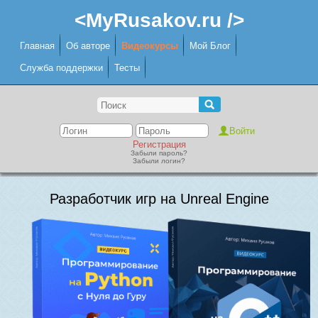
<MyRusakov.ru />
Главная
Об авторе
Видеокурсы
Мой Блог
Служба поддержки
Тесты
Регистрация
Забыли пароль?
Забыли логин?
Разработчик игр на Unreal Engine