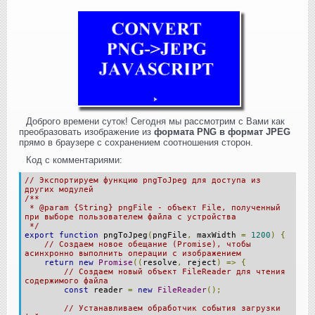
Доброго времени суток! Сегодня мы рассмотрим с Вами как
преобразовать изображение из
формата PNG в формат JPEG
прямо в браузере с сохранением соотношения сторон.
Код с комментариями:
// Экспортируем функцию pngToJpeg для доступа из
других модулей
/**
* @param {String} pngFile - объект File, полученный
при выборе пользователем файла с устройства
*/
export
function
pngToJpeg
(
pngFile
,
maxWidth
=
1200
)
{
// Создаем новое обещание (Promise), чтобы
асинхронно выполнить операции с изображением
return
new
Promise
((
resolve
,
reject
)
=>
{
// Создаем новый объект FileReader для чтения
содержимого файла
const
reader
=
new
FileReader
();
// Устанавливаем обработчик события загрузки