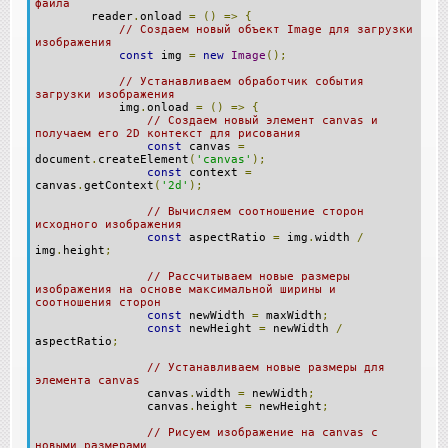
файла
reader
.
onload
=
()
=>
{
// Создаем новый объект Image для загрузки
изображения
const
img
=
new
Image
();
// Устанавливаем обработчик события
загрузки изображения
img
.
onload
=
()
=>
{
// Создаем новый элемент canvas и
получаем его 2D контекст для рисования
const
canvas
=
document
.
createElement
(
'canvas'
);
const
context
=
canvas
.
getContext
(
'2d'
);
// Вычисляем соотношение сторон
исходного изображения
const
aspectRatio
=
img
.
width
/
img
.
height
;
// Рассчитываем новые размеры
изображения на основе максимальной ширины и
соотношения сторон
const
newWidth
=
maxWidth
;
const
newHeight
=
newWidth
/
aspectRatio
;
// Устанавливаем новые размеры для
элемента canvas
canvas
.
width
=
newWidth
;
canvas
.
height
=
newHeight
;
// Рисуем изображение на canvas с
новыми размерами