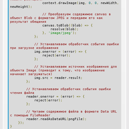
context
.
drawImage
(
img
,
0
,
0
,
newWidth
,
newHeight
);
// Преобразуем содержимое canvas в
объект Blob с форматом JPEG и передаем его как
результат обещания
canvas
.
toBlob
((
blob
)
=>
{
resolve
(
blob
);
},
'image/jpeg'
);
};
// Устанавливаем обработчик события ошибки
при загрузке изображения
img
.
onerror
=
(
error
)
=>
{
reject
(
error
);
};
// Устанавливаем источник изображения для
объекта Image (приводит к тому, что изображение
начинает загружаться)
img
.
src
=
reader
.
result
;
};
// Устанавливаем обработчик события ошибки
чтения файла
reader
.
onerror
=
(
error
)
=>
{
reject
(
error
);
};
// Читаем содержимое файла в формате Data URL
с помощью FileReader
reader
.
readAsDataURL
(
pngFile
);
});
}