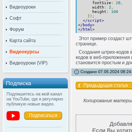
fontSize
:
20
,
Видеоуроки
width
:
2
,
height
:
100
});
Софт
</script>
</body>
Форум
</html>
Этот пример создаст шт
Карта сайта
странице.
Видеокурсы
Создания штрих-кодов в
кодов в веб-приложения 
становится простым и до
Видеоуроки (VIP)
Создано 07.05.2024 08:24
Подписка
Предыдущая статья
Подпишитесь на мой канал
на YouTube, где я регулярно
Копирование материа
публикую новые видео.
Подписаться
Добавля
Если Вы хотите