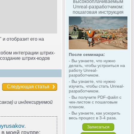
высокооплачиваемым
Unreal-разработчиком:
пошаговая инструкция
u" и отобразит его на
собом интеграции штрих-
После семинара:
 создание штрих-кодов
- Вы узнаете, что нужно
делать, чтобы устроиться на
работу Unreal-
разработчиком.
- Вы узнаете, что нужно
изучить, чтобы стать Unreal-
Следующая статья
разработчиком.
- Вы получите PDF-файл с
аков) и индексируемой
чек-листом с пошаговым
планом.
- Вы узнаете, как ускорить
весь процесс в 3-4 раза.
myrusakov
.
Записаться
 в моей группе: