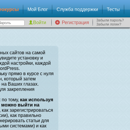
еокурсы
Мой Блог
Служба поддержки
Тесты
Забыли пароль?
Регистрация
Забыли логин?
зных сайтов на самой
увидите установку и
ждой настройки, каждой
ordPress.
ьку прямо в курсе с нуля
, который затем
 на Ваших глазах.
для закрепления
 по тому,
как используя
, можно выйти на
, как зарегистрироваться
сии), как правильно
енерировать статьи для
ыми системами) и как