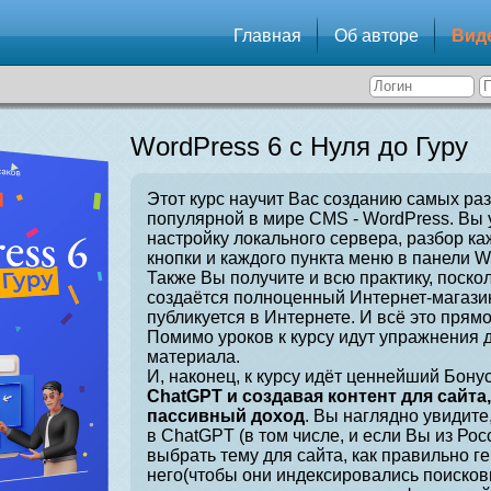
Главная
Об авторе
Вид
WordPress 6 с Нуля до Гуру
Этот курс научит Вас созданию самых ра
популярной в мире CMS - WordPress. Вы 
настройку локального сервера, разбор ка
кнопки и каждого пункта меню в панели W
Также Вы получите и всю практику, поскол
создаётся полноценный Интернет-магазин
публикуется в Интернете. И всё это прямо
Помимо уроков к курсу идут упражнения 
материала.
И, наконец, к курсу идёт ценнейший Бонус
ChatGPT и создавая контент для сайта
пассивный доход
. Вы наглядно увидите
в ChatGPT (в том числе, и если Вы из Рос
выбрать тему для сайта, как правильно г
него(чтобы они индексировались поисков