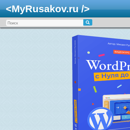
<MyRusakov.ru />