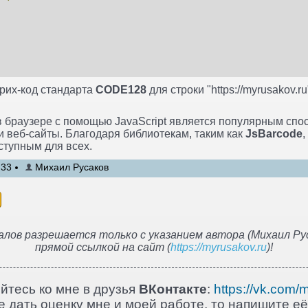
рих-код стандарта
CODE128
для строки "https://myrusakov.r
 браузере с помощью JavaScript является популярным спо
и веб-сайты. Благодаря библиотекам, таким как
JsBarcode
,
ступным для всех.
:33
Михаил Русаков
лов разрешается только с указанием автора (Михаил Рус
прямой ссылкой на сайт (
https://myrusakov.ru
)!
йтесь ко мне в друзья
ВКонтакте
:
https://vk.com/
 дать оценку мне и моей работе, то напишите её