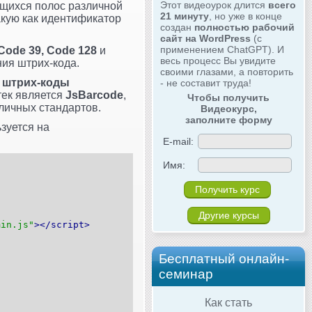
Этот видеоурок длится
всего
щихся полос различной
21 минуту
, но уже в конце
кую как идентификатор
создан
полностью рабочий
сайт на WordPress
(с
применением ChatGPT). И
Code 39, Code 128
и
весь процесс Вы увидите
ия штрих-кода.
своими глазами, а повторить
ь штрих-коды
- не составит труда!
тек является
JsBarcode
,
Чтобы получить
личных стандартов.
Видеокурс,
заполните форму
зуется на
E-mail:
Имя:
Другие курсы
min.js"
></script>
Бесплатный онлайн-
семинар
Как стать