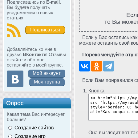
Подписавшись по
E-mail
,
Вы будете получать
уведомления о новых
Есл
статьях.
то Вы може
Подписаться
Если у Вас остались как
можете оставить свой ко
Добавляйтесь ко мне в
друзья
ВКонтакте
! Отзывы
Порекомендуйте эту с
о сайте и обо мне
оставляйте в моей группе.
Мой аккаунт
Если Вам понравился сай
Моя группа
Кнопка:
Опрос
Какая тема Вас интересует
больше?
Создание сайтов
Она выглядит вот так
Создание игр