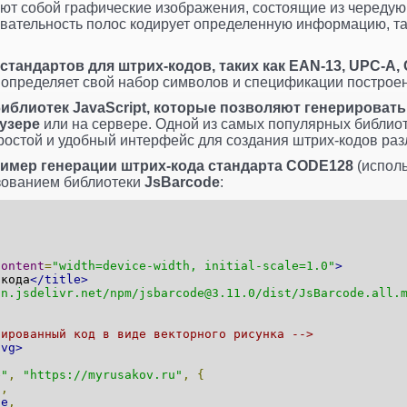
ют собой графические изображения, состоящие из чередую
вательность полос кодирует определенную информацию, та
стандартов для штрих-кодов, таких как EAN-13, UPC-A, 
 определяет свой набор символов и спецификации построен
иблиотек JavaScript, которые позволяют генерироват
узере
или на сервере. Одной из самых популярных библио
ростой и удобный интерфейс для создания штрих-кодов раз
имер генерации штрих-кода cтандарта CODE128
(исполь
ьзованием библиотеки
JsBarcode
:
content
=
"width=device-width, initial-scale=1.0"
>
-кода
</title>
dn.jsdelivr.net/npm/jsbarcode@3.11.0/dist/JsBarcode.all.
рированный код в виде векторного рисунка -->
svg>
e"
,
"https://myrusakov.ru"
,
{
"
,
ue
,