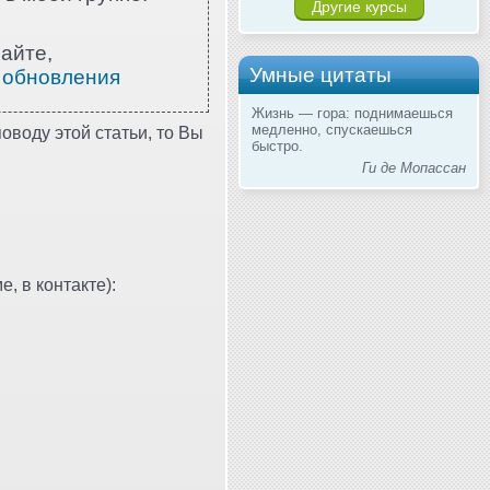
Другие курсы
айте,
Умные цитаты
 обновления
Жизнь — гора: поднимаешься
медленно, спускаешься
оводу этой статьи, то Вы
быстро.
Ги де Мопассан
, в контакте):