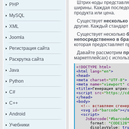
Штрих-коды представля
PHP
ширины. Каждая последо
продукта или цена.
MySQL
Существует
несколько 
другие. Каждый стандарт
XML
Существует несколько
б
Joomla
непосредственно в бра
которая предоставляет п
Регистрация сайта
Давайте рассмотрим
пр
маркетплейсах) с испол
Раскрутка сайта
<!DOCTYPE html>
Java
<html
lang
=
"en"
>
<head>
<meta
charset
=
"UTF-8"
>
Python
<meta
name
=
"viewport"
<title>
Генерация штрих
C#
<script
src
=
"https://c
</head>
<body>
C++
<!-- вставляем сгене
<svg
id
=
"barcode"
></
Android
<script>
JsBarcode
(
"#barcod
format
:
"CODE128
Учебники
displayValue
:
tr