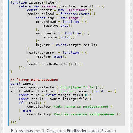
function
isImage
(
file
)
{
return
new
Promise
((
resolve
,
reject
)
=>
{
const
reader
=
new
FileReader
();
reader
.
onload
=
function
(
event
)
{
const
img
=
new
Image
();
img
.
onload
=
function
()
{
resolve
(
true
);
};
img
.
onerror
=
function
()
{
resolve
(
false
);
};
img
.
src
=
event
.
target
.
result
;
};
reader
.
onerror
=
function
()
{
resolve
(
false
);
};
reader
.
readAsDataURL
(
file
);
});
}
// Пример использования
const
input
=
document
.
querySelector
(
'input[type="file"]'
);
input
.
addEventListener
(
'change'
,
async
(
event
)
=>
{
const
file
=
event
.
target
.
files
[
0
];
const
result
=
await isImage
(
file
);
if
(
result
)
{
console
.
log
(
'Файл является изображением'
);
}
else
{
console
.
log
(
'Файл не является изображением'
);
}
});
В этом примере: 1. Создается
FileReader
, который читает