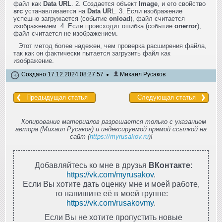
файл как
Data URL
. 2. Создается объект
Image
, и его свойство
src
устанавливается на
Data UR
L. 3. Если изображение
успешно загружается (событие
onload
), файл считается
изображением. 4. Если происходит ошибка (событие
onerror
),
файл считается не изображением.
Этот метод более надежен, чем проверка расширения файла,
так как он фактически пытается загрузить файл как
изображение.
Создано 17.12.2024 08:27:57
Михаил Русаков
Предыдущая статья
Следующая статья
Копирование материалов разрешается только с указанием
автора (Михаил Русаков) и индексируемой прямой ссылкой на
сайт (
https://myrusakov.ru
)!
Добавляйтесь ко мне в друзья
ВКонтакте
:
https://vk.com/myrusakov
.
Если Вы хотите дать оценку мне и моей работе,
то напишите её в моей группе:
https://vk.com/rusakovmy
.
Если Вы не хотите пропустить новые