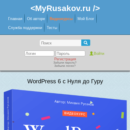
<MyRusakov.ru />
Главная
Об авторе
Видеокурсы
Мой Блог
Служба поддержки
Тесты
Регистрация
Забыли пароль?
Забыли логин?
WordPress 6 с Нуля до Гуру