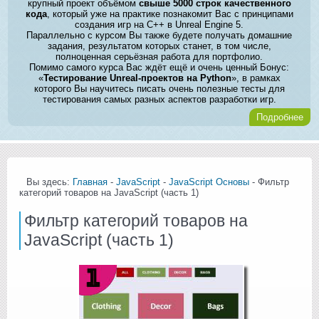
крупный проект объёмом
свыше 5000 строк качественного
кода
, который уже на практике познакомит Вас с принципами
создания игр на C++ в Unreal Engine 5.
Параллельно с курсом Вы также будете получать домашние
задания, результатом которых станет, в том числе,
полноценная серьёзная работа для портфолио.
Помимо самого курса Вас ждёт ещё и очень ценный Бонус:
«
Тестирование Unreal-проектов на Python
», в рамках
которого Вы научитесь писать очень полезные тесты для
тестирования самых разных аспектов разработки игр.
Подробнее
Вы здесь:
Главная
-
JavaScript
-
JavaScript Основы
- Фильтр
категорий товаров на JavaScript (часть 1)
Фильтр категорий товаров на
JavaScript (часть 1)