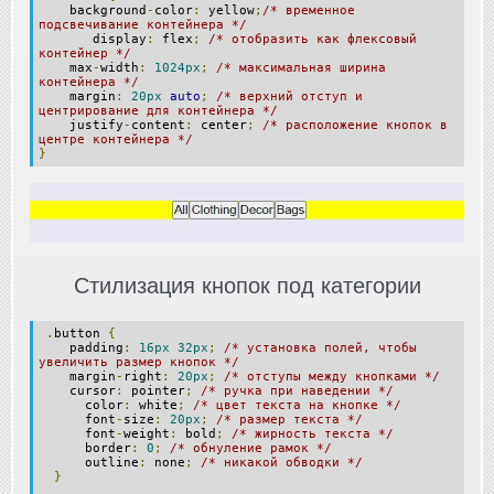
background
-
color
:
yellow
;
/* временное
подсвечивание контейнера */
display
:
flex
;
/* отобразить как флексовый
контейнер */
max
-
width
:
1024px
;
/* максимальная ширина
контейнера */
margin
:
20px
auto
;
/* верхний отступ и
центрирование для контейнера */
justify
-
content
:
center
;
/* расположение кнопок в
центре контейнера */
}
Стилизация кнопок под категории
.
button
{
padding
:
16px
32px
;
/* установка полей, чтобы
увеличить размер кнопок */
margin
-
right
:
20px
;
/* отступы между кнопками */
cursor
:
pointer
;
/* ручка при наведении */
color
:
white
;
/* цвет текста на кнопке */
font
-
size
:
20px
;
/* размер текста */
font
-
weight
:
bold
;
/* жирность текста */
border
:
0
;
/* обнуление рамок */
outline
:
none
;
/* никакой обводки */
}