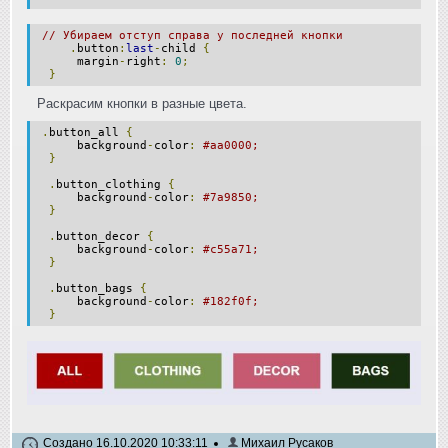
// Убираем отступ справа у последней кнопки
.
button
:
last
-
child
{
margin
-
right
:
0
;
}
Раскрасим кнопки в разные цвета.
.
button_all
{
background
-
color
:
#aa0000;
}
.
button_clothing
{
background
-
color
:
#7a9850;
}
.
button_decor
{
background
-
color
:
#c55a71;
}
.
button_bags
{
background
-
color
:
#182f0f;
}
Создано 16.10.2020 10:33:11
Михаил Русаков