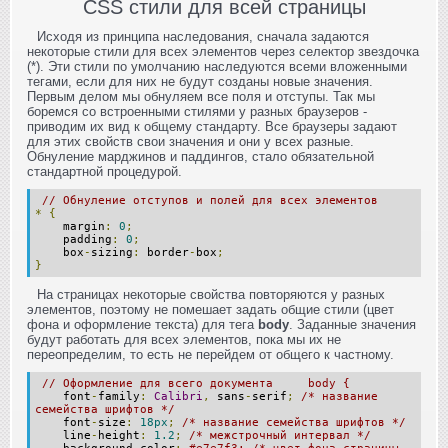
CSS стили для всей страницы
Исходя из принципа наследования, сначала задаются
некоторые стили для всех элементов через селектор звездочка
(*). Эти стили по умолчанию наследуются всеми вложенными
тегами, если для них не будут созданы новые значения.
Первым делом мы обнуляем все поля и отступы. Так мы
боремся со встроенными стилями у разных браузеров -
приводим их вид к общему стандарту. Все браузеры задают
для этих свойств свои значения и они у всех разные.
Обнуление марджинов и паддингов, стало обязательной
стандартной процедурой.
// Обнуление отступов и полей для всех элементов
*
{
margin
:
0
;
padding
:
0
;
box
-
sizing
:
border
-
box
;
}
На страницах некоторые свойства повторяются у разных
элементов, поэтому не помешает задать общие стили (цвет
фона и оформление текста) для тега
body
. Заданные значения
будут работать для всех элементов, пока мы их не
переопределим, то есть не перейдем от общего к частному.
// Оформление для всего документа body {
font
-
family
:
Calibri
,
sans
-
serif
;
/* название
семейства шрифтов */
font
-
size
:
18px
;
/* название семейства шрифтов */
line
-
height
:
1.2
;
/* межстрочный интервал */