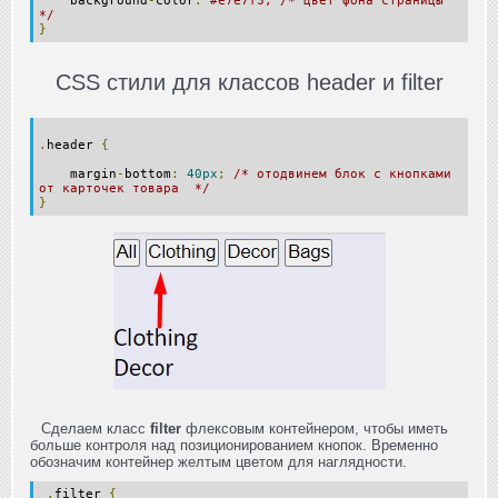
background
-
color
:
#e7e7f3; /* цвет фона страницы
*/
}
CSS стили для классов header и filter
.
header
{
margin
-
bottom
:
40px
;
/* отодвинем блок с кнопками
от карточек товара */
}
Сделаем класс
filter
флексовым контейнером, чтобы иметь
больше контроля над позиционированием кнопок. Временно
обозначим контейнер желтым цветом для наглядности.
.
filter
{