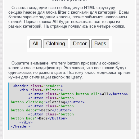
Сначала создадим всю необходимую
HTML
структуру -
секцию
header
для блока
filter
c кнопками для категорий. Всем
блокам заранее зададим классы, позже займемся написанием
стилей. Первая кнопка
All
будет показывать все товары из
разных категорий. На странице появились все четыре кнопки.
Обратите внимание, что тегу
button
присвоили основной
класс и класс модификатор. Это значит, что все кнопки будут
одинаковые, но разного цвета. Поэтому класс модификатор нам
нужен для стилизации кнопок по цвету.
<header
class
=
"header"
>
<div
class
=
"filter"
>
<button
class
=
"button button_all"
>
All
</button>
<button
class
=
"button
button_clothing"
>
Clothing
</button>
<button
class
=
"button
button_decor"
>
Decor
</button>
<button
class
=
"button
button_bags"
>
Bags
</button>
</div>
</header>