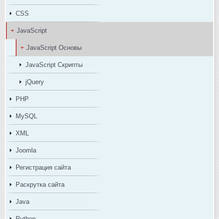
CSS
JavaScript
JavaScript Основы
JavaScript Скрипты
jQuery
PHP
MySQL
XML
Joomla
Регистрация сайта
Раскрутка сайта
Java
Python