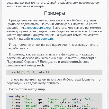
создана как раз для этого. Давайте рассмотрим некоторые ее
возможности на примере.
Примеры
Прежде чем мы начнем использовать эту библиотеку, нам
нужно ее подключить. Найти библиотеку вы можете на сайте
разработчика
underscorejs.org
. Заметьте, что там же вы можете
найти документацию, однако она будет на английском. Если вы
хотите прочитать документацию на русском языке, то можете
перейти на сайт
underscorejs.ru
.
Итак, после того, как вы все подключили, мы можем начать
разрабатывать.
К примеру, как вы можете вызвать функцию для каждого
элемента массива или чего-либо еще на чистом
javascript
?
Подумали? Страшно? Если да, то в
underscore.js
есть
специальный метод
each
.
_
.
each
([
1
,
2
,
3
],
alert
);
Теперь вы поняли, зачем нужна эта библиотека? Если нет, то
переходим к следующему примеру.
Рассмотрим метод
map
var
obj
=
[
{
name
:
'Вася'
,
spec
:
'javascript'
,
salary
:
5e5
},
{
name
:
'Маша'
,
spec
:
'php'
,
salary
:
2e3
},
{
name
:
'Виталий'
,
spec
:
'mysql'
,
salary
:
7e3
},
{
name
:
'Игорь'
,
spec
:
'html and css'
,
salary
:
3e3
},