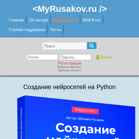
<MyRusakov.ru />
Главная
Об авторе
Видеокурсы
Мой Блог
Служба поддержки
Тесты
Регистрация
Забыли пароль?
Забыли логин?
Создание нейросетей на Python