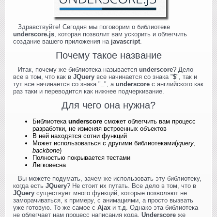
Здравствуйте! Сегодня мы поговорим о библиотеке
underscore.js
, которая позволит вам ускорить и облегчить
создание вашего приложения на
javascript
.
Почему такое название
Итак, почему же библиотека называется
underscore
? Дело
все в том, что как в
JQuery
все начинается со знака "
$
", так и
тут все начинается со знака "
_
", а
underscore
с английского как
раз таки и переводится как нижнее подчеркивание.
Для чего она нужна?
Библиотека
underscore
сможет облегчить вам процесс
разработки, не изменяя встроенных объектов
В ней находятся сотни функций
Может использоваться с другими библиотеками(
jquery
,
backbone
)
Полностью покрывается тестами
Легковесна
Вы можете подумать, зачем же использовать эту библиотеку,
когда есть
JQuery
? Не стоит их путать. Все дело в том, что в
JQuery
существует много функций, которые позволяют не
заморачиваться, к примеру, с анимациями, а просто вызвать
уже готовую. То же самое с
Ajax
и т.д. Однако эта библиотека
не облегчает нам процесс написания кода.
Underscore
же