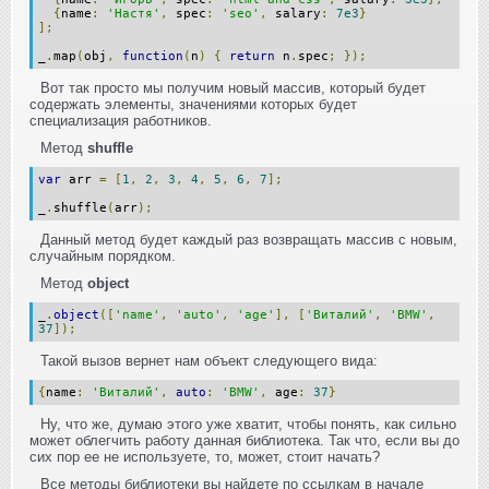
{
name
:
'Настя'
,
spec
:
'seo'
,
salary
:
7e3
}
];
_
.
map
(
obj
,
function
(
n
)
{
return
n
.
spec
;
});
Вот так просто мы получим новый массив, который будет
содержать элементы, значениями которых будет
специализация работников.
Метод
shuffle
var
arr
=
[
1
,
2
,
3
,
4
,
5
,
6
,
7
];
_
.
shuffle
(
arr
);
Данный метод будет каждый раз возвращать массив с новым,
случайным порядком.
Метод
object
_
.
object
([
'name'
,
'auto'
,
'age'
],
[
'Виталий'
,
'BMW'
,
37
]);
Такой вызов вернет нам объект следующего вида:
{
name
:
'Виталий'
,
auto
:
'BMW'
,
age
:
37
}
Ну, что же, думаю этого уже хватит, чтобы понять, как сильно
может облегчить работу данная библиотека. Так что, если вы до
сих пор ее не используете, то, может, стоит начать?
Все методы библиотеки вы найдете по ссылкам в начале