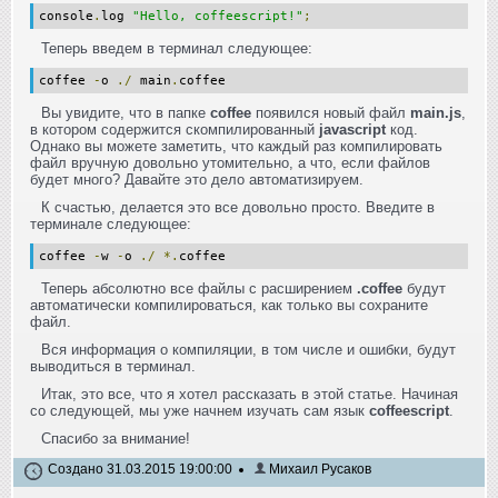
console
.
log
"Hello, coffeescript!"
;
Теперь введем в терминал следующее:
coffee
-
o
./
main
.
coffee
Вы увидите, что в папке
coffee
появился новый файл
main.js
,
в котором содержится скомпилированный
javascript
код.
Однако вы можете заметить, что каждый раз компилировать
файл вручную довольно утомительно, а что, если файлов
будет много? Давайте это дело автоматизируем.
К счастью, делается это все довольно просто. Введите в
терминале следующее:
coffee
-
w
-
o
./
*.
coffee
Теперь абсолютно все файлы с расширением
.coffee
будут
автоматически компилироваться, как только вы сохраните
файл.
Вся информация о компиляции, в том числе и ошибки, будут
выводиться в терминал.
Итак, это все, что я хотел рассказать в этой статье. Начиная
со следующей, мы уже начнем изучать сам язык
coffeescript
.
Спасибо за внимание!
Создано 31.03.2015 19:00:00
Михаил Русаков