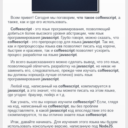
Всем привет! Сегодня мы поговорим,
что такое coffeescript
, а
также, как и где его использовать.
Coffeescript
- это язык программирования, позволяющий
добиться более высокого уровня абстракции, чем язык
программирования
javascript
. Грубо говоря, можно сказать, что
coffeescript
- это препроцессор для языка
javascript
. Так же,
как и препроцессоры языка
css
позволяют писать код короче,
быстрее и красивее, так и
coffeescript
позволяет ускорить
процесс разработки на языке
javascript
.
Из всего вышесказанного можно сделать вывод, что это язык,
позволяющий облегчить разработку на
javascript
, но никак не
заменить его, следовательно, прежде чем изучать
coffeescript
,
вы должны хорошо(а лучше отлично) знать язык
программирования
javascript
.
Любой код, написанный на
coffeescript
, компилируется в
javascript
, а это значит, что вы можете писать на этом языке,
где угодно: браузер, nodejs и т.д.
Как узнать, что вы хорошо изучили
coffeescript
? Если, глядя
на код, написанный на
coffeescript
, вы без проблем
представляете, в какой
javascript
код впоследствии это все
скомпилируется, то вы отлично знаете язык
coffeescript
.
Итак, давайте начинать. Для изучения этого языка мы будем
использовать консольную версию, написанную под
NodeJS
.