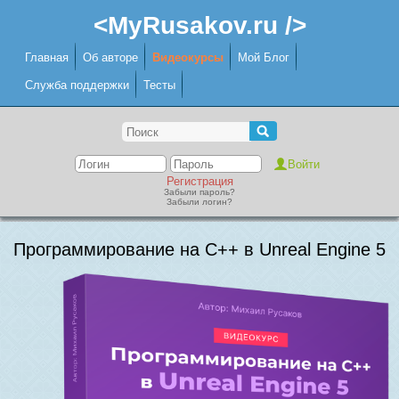
<MyRusakov.ru />
Главная
Об авторе
Видеокурсы
Мой Блог
Служба поддержки
Тесты
Регистрация
Забыли пароль?
Забыли логин?
Программирование на C++ в Unreal Engine 5