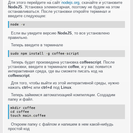
Для этого перейдите на сайт
nodejs.org
, скачайте и установите
NodeJS
. Установка элементарная, поэтому не будем на этом
останавливаться. После установки откройте терминал и
введите следующее:
node
-
v
Если вы увидите версию
NodeJS
, то все установлено
правильно.
Теперь введите в терминале
sudo npm install
-
g coffee
-
script
Теперь будет произведена установка
coffeescript
. После
установки, введите в терминале
coffee
, и у вас появится
интерактивная среда, где вы сможете писать код на
coffeescript
.
Для того, чтобы выйти из этой интерактивной среды, нужно
нажать
ctrl+c
или
ctrl+d
под
Linux
.
Теперь займемся автоматизацией компиляции. Создадим
папку и файл.
mkdir coffee
cd coffee
touch main
.
coffee
Откроем папку с файлом и напишем в нем какой-нибудь
простой код