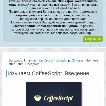
крупный проект объёмом
свыше 5000 строк качественного
кода
, который уже на практике познакомит Вас с принципами
создания игр на C++ в Unreal Engine 5.
Параллельно с курсом Вы также будете получать домашние
задания, результатом которых станет, в том числе,
полноценная серьёзная работа для портфолио.
Помимо самого курса Вас ждёт ещё и очень ценный Бонус:
«
Тестирование Unreal-проектов на Python
», в рамках
которого Вы научитесь писать очень полезные тесты для
тестирования самых разных аспектов разработки игр.
Подробнее
Вы здесь:
Главная
-
JavaScript
-
JavaScript Основы
- Изучаем
CoffeeScript. Введение.
Изучаем CoffeeScript. Введение.