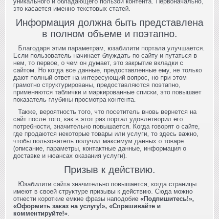
уникального и обладающего пользой контента. Первоначально,
это касается именно текстовых статей.
Информация должна быть представлена
в полном объеме и поэтапно.
Благодаря этим параметрам, юзабилити портала улучшается.
Если пользователь начинает блуждать по сайту и путаться в
нем, то первое, о чем он думает, это закрытие вкладки с
сайтом. Но когда все данные, предоставленные ему, не только
дают полный ответ на интересующий вопрос, но при этом
грамотно структурированы, предоставляются поэтапно,
применяются таблички и маркированные списки, это повышает
показатель глубины просмотра контента.
Также, вероятность того, что посетитель вновь вернется на
сайт после того, как в этот раз портал удовлетворил его
потребности, значительно повышается. Когда говорят о сайте,
где продаются некоторые товары или услуги, то здесь важно,
чтобы пользователь получил максимум данных о товаре
(описание, параметры, контактные данные, информация о
доставке и нюансах оказания услуги).
Призыв к действию.
Юзабилити сайта значительно повышается, когда страницы
имеют в своей структуре призывы к действию. Сюда можно
отнести короткие емкие фразы наподобие
«Подпишитесь!»,
«Оформить заказ на услугу!», «Спрашивайте и
комментируйте!»
.