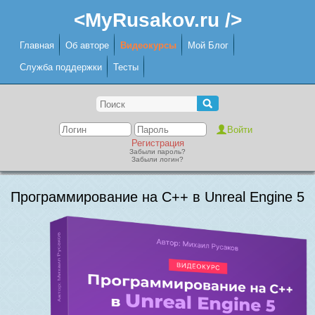
<MyRusakov.ru />
Главная
Об авторе
Видеокурсы
Мой Блог
Служба поддержки
Тесты
Регистрация
Забыли пароль?
Забыли логин?
Программирование на C++ в Unreal Engine 5