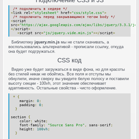
/* подключить в хедере */
<
link rel
=
"stylesheet"
href
=
"css/style.css"
>
/* подключить перед закрывающимся тегом body */
<
script
src
=
"https://ajax.googleapis.com/ajax/libs/jquery/3.3.1/jqu
</
script
>
<
script src
=
"js/jquery.vide.min.js"
></
script
>
Библиотеку
jquery.min.js
мы не стали скачивать, а
воспользовались альтернативой - прописали ссылку, откуда
она будет подгружаться.
CSS код
Видео уже будет загружаться в виде фона, но для красоты
без стилей никак не обойтись. Все поля и отступы мы
обнулили, иначе сверху вы увидите белую полосу и поставили
высоту секции - 100vh, этот значение обеспечивает
адаптивность. Остальные свойства - чисто оформление.
*
{
margin
:
0
;
padding
:
0
;
}
section
{
color
:
white
;
font
-
family
:
"Source Sans Pro"
,
sans
-
serif
;
height
:
100vh
;
}