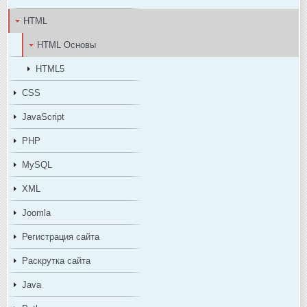
HTML
HTML Основы
HTML5
CSS
JavaScript
PHP
MySQL
XML
Joomla
Регистрация сайта
Раскрутка сайта
Java