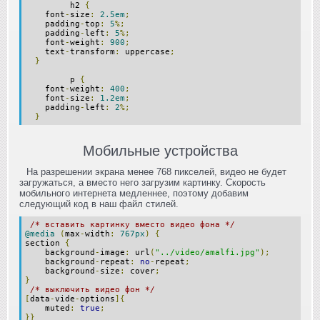
h2
{
font
-
size
:
2.5em
;
padding
-
top
:
5
%;
padding
-
left
:
5
%;
font
-
weight
:
900
;
text
-
transform
:
uppercase
;
}
p
{
font
-
weight
:
400
;
font
-
size
:
1.2em
;
padding
-
left
:
2
%;
}
Мобильные устройства
На разрешении экрана менее 768 пикселей, видео не будет
загружаться, а вместо него загрузим картинку. Скорость
мобильного интернета медленнее, поэтому добавим
следующий код в наш файл стилей.
/* вставить картинку вместо видео фона */
@media
(
max
-
width
:
767px
)
{
section
{
background
-
image
:
url
(
"../video/amalfi.jpg"
);
background
-
repeat
:
no
-
repeat
;
background
-
size
:
cover
;
}
/* выключить видео фон */
[
data
-
vide
-
options
]{
muted
:
true
;
}}