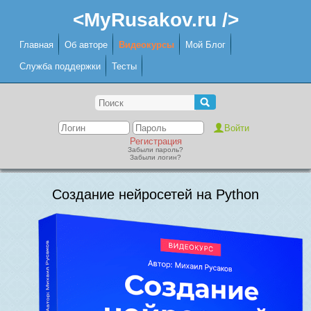
<MyRusakov.ru />
Главная
Об авторе
Видеокурсы
Мой Блог
Служба поддержки
Тесты
Регистрация
Забыли пароль?
Забыли логин?
Создание нейросетей на Python