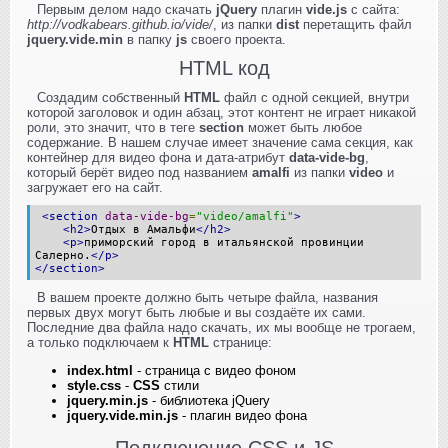
Первым делом надо скачать
jQuery
плагин
vide.js
с сайта:
http://vodkabears.github.io/vide/
, из папки
dist
перетащить файл
jquery.vide.min
в папку
js
своего проекта.
HTML код
Создадим собственный
HTML
файл с одной секцией, внутри
которой заголовок и один абзац, этот контент не играет никакой
роли, это значит, что в теге
section
может быть любое
содержание. В нашем случае имеет значение сама секция, как
контейнер для видео фона и дата-атрибут
data-vide-bg
,
который берёт видео под названием
amalfi
из папки
video
и
загружает его на сайт.
<section
data-vide-bg
=
"video/amalfi"
>
<h2>
Отдых в Амальфи
</h2>
<p>
приморский город в итальянской провинции
Салерно.
</p>
</section>
В вашем проекте должно быть четыре файла, названия
первых двух могут быть любые и вы создаёте их сами.
Последние два файла надо скачать, их мы вообще не трогаем,
а только подключаем к
HTML
странице:
index.html
- страница с видео фоном
style.css
-
CSS
стили
jquery.min.js
- библиотека jQuery
jquery.vide.min.js
- плагин видео фона
Подключение CSS и JS