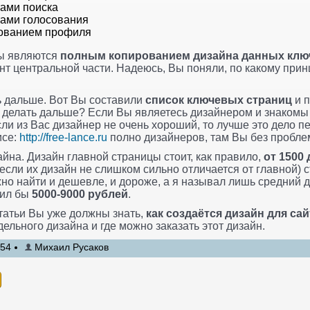
тами поиска
тами голосования
рованием профиля
цы являются
полным копированием дизайна данных клю
нт центральной части. Надеюсь, Вы поняли, по какому при
ть дальше. Вот Вы составили
список ключевых страниц
и п
о делать дальше? Если Вы являетесь дизайнером и знакомы
если из Вас дизайнер не очень хороший, то лучше это дело
исе:
http://free-lance.ru
полно дизайнеров, там Вы без пробле
айна. Дизайн главной страницы стоит, как правило,
от 1500 
если их дизайн не слишком сильно отличается от главной) 
жно найти и дешевле, и дороже, а я называл лишь средний 
оил бы
5000-9000 рублей
.
татьи Вы уже должны знать,
как создаётся дизайн для сай
ельного дизайна и где можно заказать этот дизайн.
:54
Михаил Русаков