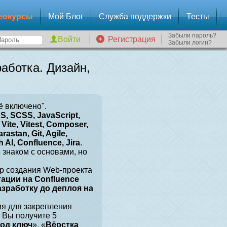
еокурсы
Мой Блог
Служба поддержки
Тесты
Забыли пароль?
Регистрация
Забыли логин?
аботка. Дизайн,
ё включено".
, SCSS, JavaScript,
Vite, Vitest, Composer,
arastan, Git, Agile,
 AI, Confluence, Jira
.
е знаком с основами, но
р создания Web-проекта
тации на Confluence
разработку до деплоя на
ия для закрепления
 Вы получите 5
под ключ
», «
Вёрстка