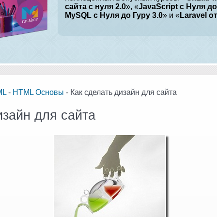
сайта с нуля 2.0
», «
JavaScript с Нуля до
MySQL с Нуля до Гуру 3.0
» и «
Laravel о
ML
-
HTML Основы
- Как сделать дизайн для сайта
изайн для сайта