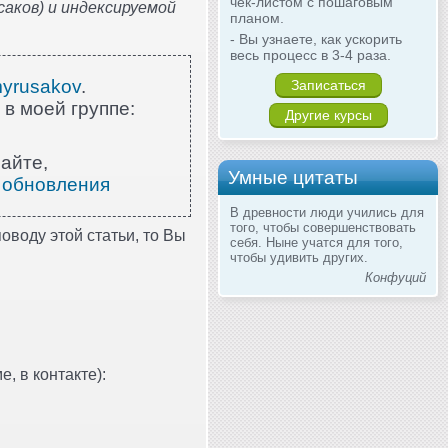
чек-листом с пошаговым
аков) и индексируемой
планом.
- Вы узнаете, как ускорить
весь процесс в 3-4 раза.
myrusakov
.
Записаться
 в моей группе:
Другие курсы
айте,
Умные цитаты
 обновления
В древности люди учились для
того, чтобы совершенствовать
оводу этой статьи, то Вы
себя. Ныне учатся для того,
чтобы удивить других.
Конфуций
, в контакте):