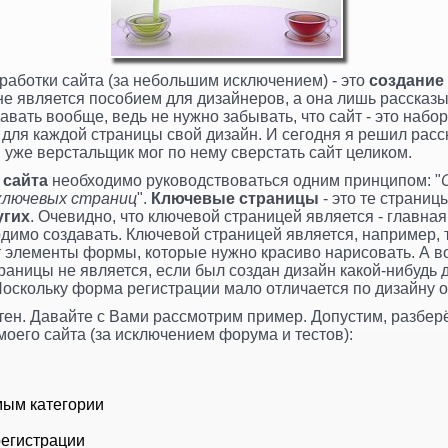
аботки сайта (за небольшим исключением) - это
создание
 не является пособием для дизайнеров, а она лишь рассказы
вать вообще, ведь не нужно забывать, что сайт - это набор
 для каждой страницы свой дизайн. И сегодня я решил расс
ы уже верстальщик мог по нему сверстать сайт целиком.
 сайта
необходимо руководствоваться одним принципом: "
ключевых страниц
".
Ключевые страницы
- это те страниц
угих
. Очевидно, что ключевой страницей является - главна
димо создавать. Ключевой страницей является, например,
ут элементы формы, которые нужно красиво нарисовать. А в
раницы не является, если был создан дизайн какой-нибудь
 Поскольку форма регистрации мало отличается по дизайну 
ен. Давайте с Вами рассмотрим пример. Допустим, разберё
моего сайта (за исключением форума и тестов):
мым категории
регистрации