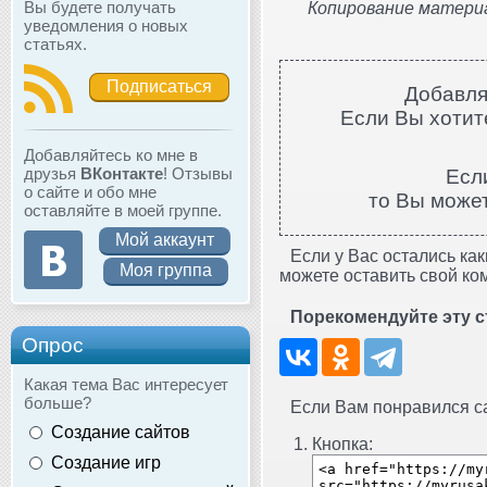
Вы будете получать
Копирование материа
уведомления о новых
статьях.
Подписаться
Добавля
Если Вы хотите
Добавляйтесь ко мне в
друзья
ВКонтакте
! Отзывы
Есл
о сайте и обо мне
то Вы може
оставляйте в моей группе.
Мой аккаунт
Если у Вас остались как
Моя группа
можете оставить свой ко
Порекомендуйте эту с
Опрос
Какая тема Вас интересует
больше?
Если Вам понравился сай
Создание сайтов
Кнопка:
Создание игр