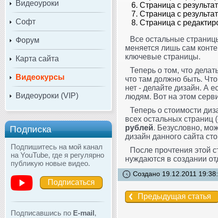
Видеоуроки
Страница с результа
Страница с результа
Софт
Страница с редакти
Все остальные страни
Форум
меняется лишь сам конте
ключевые страницы.
Карта сайта
Теперь о том, что дела
Видеокурсы
что там должно быть. Чт
нет - делайте дизайн. А 
Видеоуроки (VIP)
людям. Вот на этом серв
Теперь о стоимости диз
всех остальных страниц (
рублей
. Безусловно, мо
Подписка
дизайн данного сайта ст
Подпишитесь на мой канал
После прочтения этой с
на YouTube, где я регулярно
нуждаются в создании отд
публикую новые видео.
Создано 19.12.2011 19:38
Подписаться
Предыдущая статья
Подписавшись по
E-mail
,