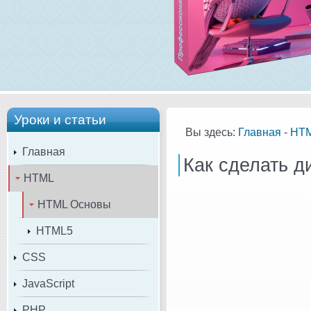
Уроки и статьи
Вы здесь:
Главная
-
HT
Главная
Как сделать д
HTML
HTML Основы
HTML5
CSS
JavaScript
PHP