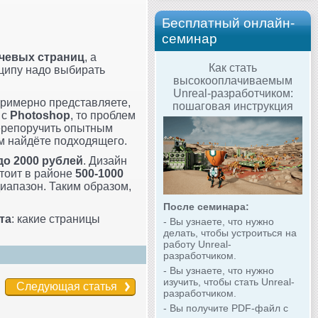
Бесплатный онлайн-
семинар
чевых страниц
, а
Как стать
нципу надо выбирать
высокооплачиваемым
Unreal-разработчиком:
римерно представляете,
пошаговая инструкция
 с
Photoshop
, то проблем
 перепоручить опытным
м найдёте подходящего.
до 2000 рублей
. Дизайн
стоит в районе
500-1000
диапазон. Таким образом,
После семинара:
та
: какие страницы
- Вы узнаете, что нужно
делать, чтобы устроиться на
работу Unreal-
разработчиком.
- Вы узнаете, что нужно
изучить, чтобы стать Unreal-
Следующая статья
разработчиком.
- Вы получите PDF-файл с