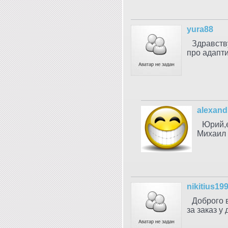
yura88
Здравству
про адапти
alexand
Юрий,е
Михаил 
nikitius19
Доброго 
за заказ у