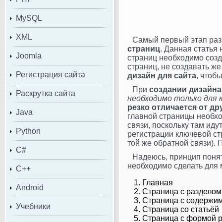
MySQL
XML
Самый первый этап разр
страниц
. Данная статья
Joomla
страниц необходимо созда
страниц, не создавать же
Регистрация сайта
дизайн для сайта
, чтоб
При
создании дизайна
Раскрутка сайта
необходимо только для 
резко отличается от др
Java
главной страницы необхо
связи, поскольку там ид
Python
регистрации ключевой ст
той же обратной связи).
C#
Надеюсь, принцип понят
необходимо сделать для 
C++
Главная
Android
Страница с разделом
Страница с содержи
Учебники
Страница со статьёй
Страница с формой 