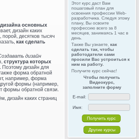
Этот курс даст Вам
пошаговый план для
освоения профессии Web-
разработчика. Следуя этому
плану, Вы освоите
 дизайна основных
профессию всего за 8
вает, дизайн каких
месяцев, занимаясь 1 час в
, порой, десятков тысяч
день.
казать,
как сделать
Также Вы узнаете,
как
сделать так, чтобы
работодатели сами
Создавать дизайн
просили Вас устроиться к
ы,
структура которых
ним на работу.
я. Поэтому дизайн для
Получите курс сейчас!
 также форма обратной
Чтобы получить
от, например, форма
Видеокурс,
 другой формы (например,
заполните форму
от формы обратной связи.
E-mail:
м, дизайн каких страниц
Имя:
Другие курсы