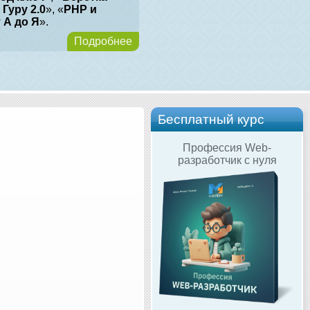
 Гуру 2.0
», «
PHP и
т А до Я
».
Подробнее
Бесплатный курс
Профессия Web-
разработчик с нуля