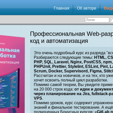
Главная
Об авторе
Вид
Профессиональная Web-разр
код и автоматизация
Это очень подробный курс из разряда "вс
Разбираются следующие темы:
HTML, CSS
PHP, SQL, Laravel, Nginx, PostCSS, npm, 
PHPUnit, Prettier, Stylelint, ESLint, Pint, L
Scrum, Docker, Supervisord, Figma, Stitch
Рассчитан и на новичков, и на тех, кто уж
хочет освоить полный цикл разработки.
Помимо самой теории, Вы увидите приме
на 20 000 строк кода:
от идеи и докумен
через планирование на Jira, fullstack-
VPS
.
Помимо уроков, курс содержит упражнен
знаний и финальное тестирование. А ещё
полноценных Бонусных курсов: «
GitLab 