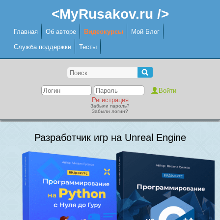
<MyRusakov.ru />
Главная
Об авторе
Видеокурсы
Мой Блог
Служба поддержки
Тесты
Регистрация
Забыли пароль?
Забыли логин?
Разработчик игр на Unreal Engine