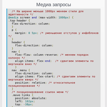
Медиа запросы
/* На ширине меньше 1000px меняем стили для
адаптивности */
@media
screen
and
(
max
-
width
:
1000px
)
{
.
top
-
header
{
flex
-
direction
:
column
;
}
p
{
margin
:
0
5px
;
/* уменьшение отступов у инфоблоков
*/
}
header
{
flex
-
direction
:
column
;
}
nav
{
flex
-
flow
:
column
-
reverse
;
/* меняем порядок
колонок */
align
-
items
:
flex
-
end
;
/* сдвигаем элементы по
вертикали вниз */
}
nav
.
menu
{
flex
-
direction
:
column
;
align
-
items
:
flex
-
start
;
/* сдвигаем элементы по
вертикали вверх */
position
:
relative
;
/* относительное
позиционирование */
}
/* позиционирование ссылок меню */
.
move
-
links
{
position
:
absolute
;
left
:
102px
;
top
:
-
38px
;