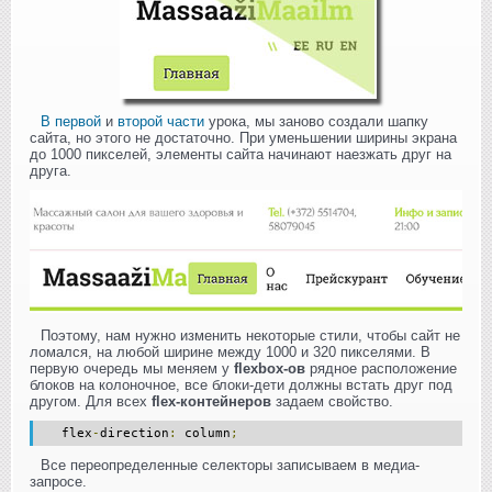
В первой
и
второй части
урока, мы заново создали шапку
сайта, но этого не достаточно. При уменьшении ширины экрана
до 1000 пикселей, элементы сайта начинают наезжать друг на
друга.
Поэтому, нам нужно изменить некоторые стили, чтобы сайт не
ломался, на любой ширине между 1000 и 320 пикселями. В
первую очередь мы меняем у
flexbox-ов
рядное расположение
блоков на колоночное, все блоки-дети должны встать друг под
другом. Для всех
flex-контейнеров
задаем свойство.
flex
-
direction
:
column
;
Все переопределенные селекторы записываем в медиа-
запросе.