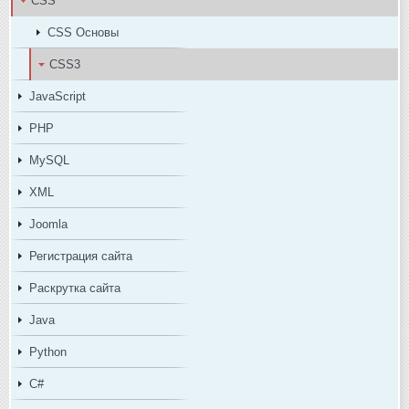
CSS
CSS Основы
CSS3
JavaScript
PHP
MySQL
XML
Joomla
Регистрация сайта
Раскрутка сайта
Java
Python
C#