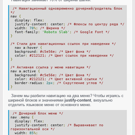
/* Навигационный одновременно дочерний/родитель блок
*/
nav
{
display
:
flex
;
justify
-
content
:
center
;
/* Флексы по центру ряда */
width
:
70
%;
/* Ширина */
font
-
family
:
'Roboto Slab'
;
/* Google Font */
}
/* Стили для навигационных ссылок при наведении */
nav a
:
hover
{
background
:
#c5e56e; /* Цвет фона */
color
:
#212121; /* Цвет ссылок при наведении */
}
/* Активная ссылка у меню навигации */
nav a
.
active
{
background
:
#c5e56e; /* Цвет фона */
color
:
#212121; /* Цвет активной ссылки */
border
-
radius
:
2px
;
/* Скругление углов */
}
Зачем мы разбили навигацию на два меню? Чтобы играясь с
шириной блоков и значениями
justify-content
, визуально
отделить языковое меню от основного меню.
/* Дочерний блок меню */
nav
.
menu
{
display
:
flex
;
justify
-
content
:
center
;
/* Выравнивает по
горизонтальной оси */
width
:
85
%;