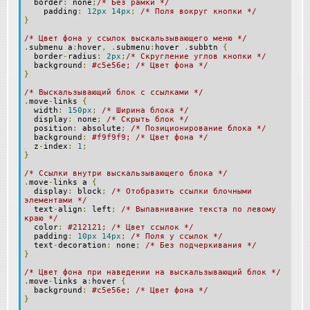
border
:
none
;
/* Без рамки */
padding
:
12px
14px
;
/* Поля вокруг кнопки */
}
/* Цвет фона у ссылок выскальзывающего меню */
.
submenu a
:
hover
,
.
submenu
:
hover
.
subbtn
{
border
-
radius
:
2px
;
/* Скругление углов кнопки */
background
:
#c5e56e; /* Цвет фона */
}
/* Выскальзывающий блок с ссылками */
.
move
-
links
{
width
:
150px
;
/* Ширина блока */
display
:
none
;
/* Скрыть блок */
position
:
absolute
;
/* Позиционирование блока */
background
:
#f9f9f9; /* Цвет фона */
z
-
index
:
1
;
}
/* Ссылки внутри выскальзывающего блока */
.
move
-
links a
{
display
:
block
;
/* Отобразить ссылки блочными
элементами */
text
-
align
:
left
;
/* Выпавнивание текста по левому
краю */
color
:
#212121; /* Цвет ссылок */
padding
:
10px
14px
;
/* Поля у ссылок */
text
-
decoration
:
none
;
/* Без подчеркивания */
}
/* Цвет фона при наведении на выскальзывающий блок */
.
move
-
links a
:
hover
{
background
:
#c5e56e; /* Цвет фона */
}