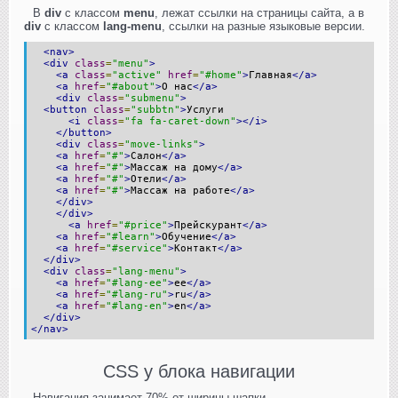
В
div
с классом
menu
, лежат ссылки на страницы сайта, а в
div
с классом
lang-menu
, ссылки на разные языковые версии.
<nav>
<div
class
=
"menu"
>
<a
class
=
"active"
href
=
"#home"
>
Главная
</a>
<a
href
=
"#about"
>
О нас
</a>
<div
class
=
"submenu"
>
<button
class
=
"subbtn"
>
Услуги
<i
class
=
"fa fa-caret-down"
></i>
</button>
<div
class
=
"move-links"
>
<a
href
=
"#"
>
Салон
</a>
<a
href
=
"#"
>
Массаж на дому
</a>
<a
href
=
"#"
>
Отели
</a>
<a
href
=
"#"
>
Массаж на работе
</a>
</div>
</div>
<a
href
=
"#price"
>
Прейскурант
</a>
<a
href
=
"#learn"
>
Обучение
</a>
<a
href
=
"#service"
>
Контакт
</a>
</div>
<div
class
=
"lang-menu"
>
<a
href
=
"#lang-ee"
>
ee
</a>
<a
href
=
"#lang-ru"
>
ru
</a>
<a
href
=
"#lang-en"
>
en
</a>
</div>
</nav>
CSS у блока навигации
Навигация занимает 70% от ширины шапки.