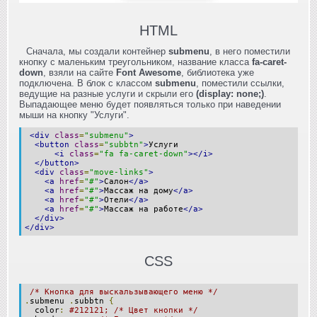
HTML
Сначала, мы создали контейнер
submenu
, в него поместили
кнопку с маленьким треугольником, название класса
fa-caret-
down
, взяли на сайте
Font Awesome
, библиотека уже
подключена. В блок с классом
submenu
, поместили ссылки,
ведущие на разные услуги и скрыли его
(display: none;)
.
Выпадающее меню будет появляться только при наведении
мыши на кнопку "Услуги".
<div
class
=
"submenu"
>
<button
class
=
"subbtn"
>
Услуги
<i
class
=
"fa fa-caret-down"
></i>
</button>
<div
class
=
"move-links"
>
<a
href
=
"#"
>
Салон
</a>
<a
href
=
"#"
>
Массаж на дому
</a>
<a
href
=
"#"
>
Отели
</a>
<a
href
=
"#"
>
Массаж на работе
</a>
</div>
</div>
CSS
/* Кнопка для выскальзывающего меню */
.
submenu
.
subbtn
{
color
:
#212121; /* Цвет кнопки */