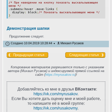
/* При наведении на кнопку показать выскальзывающее
меню */
.
submenu
:
hover
.
move
-
links
{
display
:
block
;
/* Показать выскальзывающее меню */
}
Демонстрация шапки
Продолжение следует.
Создано 10.04.2019 10:28:44
Михаил Русаков
Предыдущая статья
Следующая статья
Копирование материалов разрешается только с указанием
автора (Михаил Русаков) и индексируемой прямой ссылкой на
сайт (
https://myrusakov.ru
)!
Добавляйтесь ко мне в друзья
ВКонтакте
:
https://vk.com/myrusakov
.
Если Вы хотите дать оценку мне и моей работе,
то напишите её в моей группе:
https://vk.com/rusakovmy
.