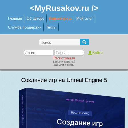
<MyRusakov.ru />
Главная
Об авторе
Видеокурсы
Мой Блог
Служба поддержки
Тесты
Регистрация
Забыли пароль?
Забыли логин?
Создание игр на Unreal Engine 5