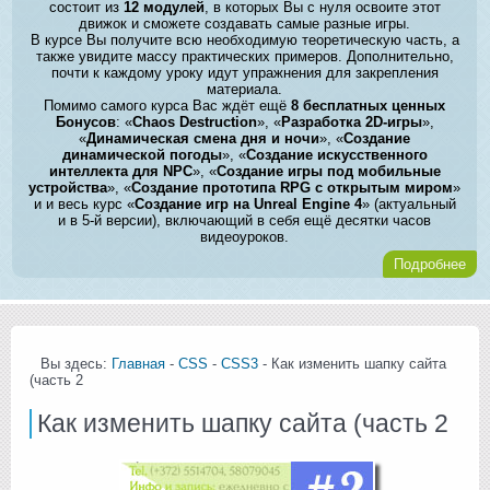
состоит из
12 модулей
, в которых Вы с нуля освоите этот
движок и сможете создавать самые разные игры.
В курсе Вы получите всю необходимую теоретическую часть, а
также увидите массу практических примеров. Дополнительно,
почти к каждому уроку идут упражнения для закрепления
материала.
Помимо самого курса Вас ждёт ещё
8 бесплатных ценных
Бонусов
: «
Chaos Destruction
», «
Разработка 2D-игры
»,
«
Динамическая смена дня и ночи
», «
Создание
динамической погоды
», «
Создание искусственного
интеллекта для NPC
», «
Создание игры под мобильные
устройства
», «
Создание прототипа RPG с открытым миром
»
и и весь курс «
Создание игр на Unreal Engine 4
» (актуальный
и в 5-й версии), включающий в себя ещё десятки часов
видеоуроков.
Подробнее
Вы здесь:
Главная
-
CSS
-
CSS3
- Как изменить шапку сайта
(часть 2
Как изменить шапку сайта (часть 2