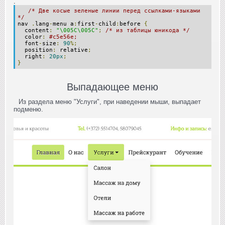
.
/* Две косые зеленые линии перед ссылками-языками
*/
nav
.
lang
-
menu a
:
first
-
child
:
before
{
content
:
"\005C\005C"
;
/* из таблицы юникода */
color
:
#c5e56e;
font
-
size
:
90
%;
position
:
relative
;
right
:
20px
;
}
Выпадающее меню
Из раздела меню "Услуги", при наведении мыши, выпадает
подменю.