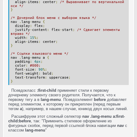
align
-
items
:
center
;
/* Выравнивает по вертикальной
оси */
}
/* Дочерний блок меню с выбором языка */
nav
.
lang
-
menu
{
display
:
flex
;
justify
-
content
:
flex
-
start
;
/* Сдвигает элементы
вправо */
width
:
15
%;
align
-
items
:
center
;
}
/* Ссылки языкового меню */
nav
.
lang
-
menu a
{
padding
:
4px
;
color
:
#000;
font
-
size
:
90
%;
font
-
weight
:
bold
;
text
-
transform
:
uppercase
;
}
Псевдокласс
:first-child
применяет стили к первому
дочернему элементу своего родителя. Получается, что к
первому тегу a в
lang-menu
. Псевдоэлемент
before
добавляет
перед элементом, к которому он прикреплен (перед первым
тегом
a
), например, в нашем случае, юникод двух косых линий.
Расшифруем этот сложный селектор
nav .lang-menu a:first-
child:before
, так: "Применить стилевое оформление из
фигурных скобок, перед первой ссылкой блока навигации
nav
с
классом
lang-menu
"