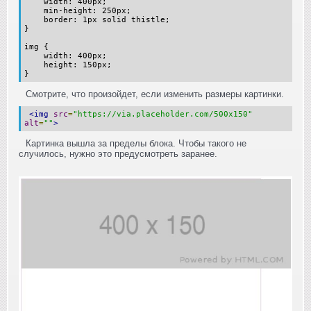
width: 400px;
min-height: 250px;
border: 1px solid thistle;
}
img {
width: 400px;
height: 150px;
}
Смотрите, что произойдет, если изменить размеры картинки.
<img
src
=
"https://via.placeholder.com/500x150"
alt
=
""
>
Картинка вышла за пределы блока. Чтобы такого не
случилось, нужно это предусмотреть заранее.