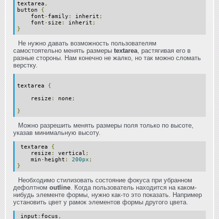
textarea
,
button
{
font
-
family
:
inherit
;
font
-
size
:
inherit
;
}
Не нужно давать возможность пользователям
самостоятельно менять размеры
textarea
, растягивая его в
разные стороны. Нам конечно не жалко, но так можно сломать
верстку.
textarea
{
resize
:
none
;
}
Можно разрешить менять размеры поля только по высоте,
указав минимальную высоту.
textarea
{
resize
:
vertical
;
min
-
height
:
200px
;
}
Необходимо стилизовать состояние фокуса при убранном
дефолтном
outline
. Когда пользователь находится на каком-
нибудь элементе формы, нужно как-то это показать. Например
установить цвет у рамок элементов формы другого цвета.
input
:
focus
,