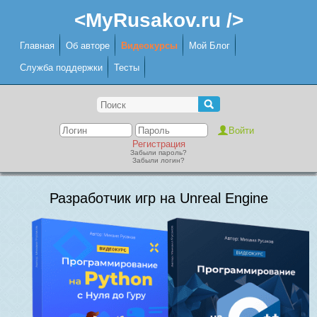
<MyRusakov.ru />
Главная
Об авторе
Видеокурсы
Мой Блог
Служба поддержки
Тесты
Регистрация
Забыли пароль?
Забыли логин?
Разработчик игр на Unreal Engine