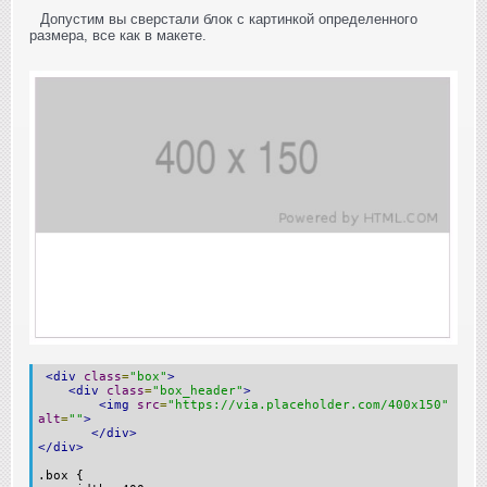
Допустим вы сверстали блок с картинкой определенного
размера, все как в макете.
<div
class
=
"box"
>
<div
class
=
"box_header"
>
<img
src
=
"https://via.placeholder.com/400x150"
alt
=
""
>
</div>
</div>
.box {