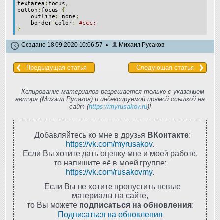
textarea
:
focus
,
button
:
focus
{
outline
:
none
;
border
-
color
:
#ccc;
}
Создано 18.09.2020 10:06:57
Михаил Русаков
Предыдущая статья
Следующая статья
Копирование материалов разрешается только с указанием
автора (Михаил Русаков) и индексируемой прямой ссылкой на
сайт (
https://myrusakov.ru
)!
Добавляйтесь ко мне в друзья
ВКонтакте
:
https://vk.com/myrusakov
.
Если Вы хотите дать оценку мне и моей работе,
то напишите её в моей группе:
https://vk.com/rusakovmy
.
Если Вы не хотите пропустить новые
материалы на сайте,
то Вы можете
подписаться на обновления
:
Подписаться на обновления