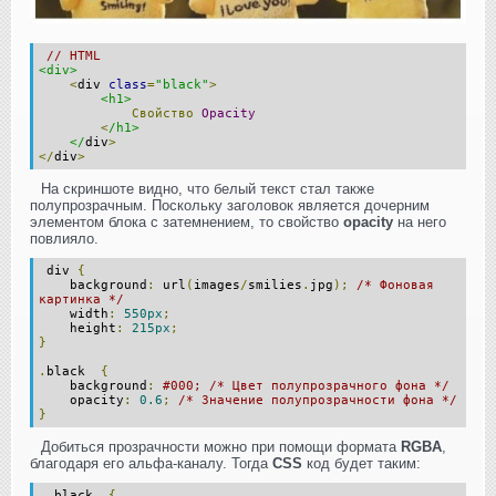
// HTML
<div>
<
div
class
=
"black"
>
<h1>
Свойство
Opacity
<
/h1>
</
div
>
</
div
>
На скриншоте видно, что белый текст стал также
полупрозрачным. Поскольку заголовок является дочерним
элементом блока с затемнением, то свойство
opacity
на него
повлияло.
div
{
background
:
url
(
images
/
smilies
.
jpg
);
/* Фоновая
картинка */
width
:
550px
;
height
:
215px
;
}
.
black
{
background
:
#000; /* Цвет полупрозрачного фона */
opacity
:
0.6
;
/* Значение полупрозрачности фона */
}
Добиться прозрачности можно при помощи формата
RGBA
,
благодаря его альфа-каналу. Тогда
CSS
код будет таким:
.
black
{