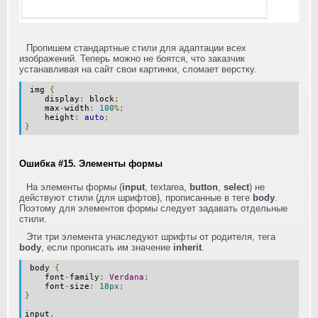
Пропишем стандартные стили для адаптации всех
изображений. Теперь можно не боятся, что заказчик
устанавливая на сайт свои картинки, сломает верстку.
img
{
display
:
block
;
max
-
width
:
100
%;
height
:
auto
;
}
Ошибка #15. Элементы формы
На элементы формы (
input
,
textarea,
button
,
select
) не
действуют стили (для шрифтов), прописанные в теге
body
.
Поэтому для элементов формы следует задавать отдельные
стили.
Эти три элемента унаследуют шрифты от родителя, тега
body
, если прописать им значение
inherit
.
body
{
font
-
family
:
Verdana
;
font
-
size
:
18px
;
}
input
,