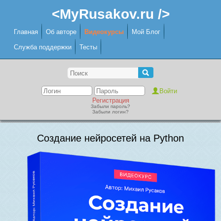
<MyRusakov.ru />
Главная
Об авторе
Видеокурсы
Мой Блог
Служба поддержки
Тесты
Регистрация
Забыли пароль?
Забыли логин?
Создание нейросетей на Python