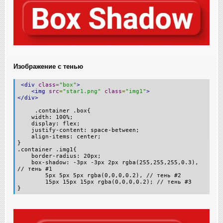
Изображение с тенью
<div
class
=
"box"
>
<img
src
=
"star1.png"
class
=
"img1"
>
</div>
.container .box{
width: 100%;
display: flex;
justify-content: space-between;
align-items: center;
}
.container .img1{
border-radius: 20px;
box-shadow: -3px -3px 2px rgba(255,255,255,0.3),
// тень #1
5px 5px 5px rgba(0,0,0,0.2), // тень #2
15px 15px 15px rgba(0,0,0,0.2); // тень #3
}