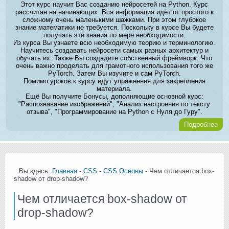
Этот курс научит Вас созданию нейросетей на Python. Курс
рассчитан на начинающих. Вся информация идёт от простого к
сложному очень маленькими шажками. При этом глубокое
знание математики не требуется. Поскольку в курсе Вы будете
получать эти знания по мере необходимости.
Из курса Вы узнаете всю необходимую теорию и терминологию.
Научитесь создавать нейросети самых разных архитектур и
обучать их. Также Вы создадите собственный фреймворк. Что
очень важно проделать для грамотного использования того же
PyTorch. Затем Вы изучите и сам PyTorch.
Помимо уроков к курсу идут упражнения для закрепления
материала.
Ещё Вы получите Бонусы, дополняющие основной курс:
"Распознавание изображений", "Анализ настроения по тексту
отзыва", "Программирование на Python с Нуля до Гуру".
Подробнее
Вы здесь:
Главная
-
CSS
-
CSS Основы
- Чем отличается box-
shadow от drop-shadow?
Чем отличается box-shadow от
drop-shadow?