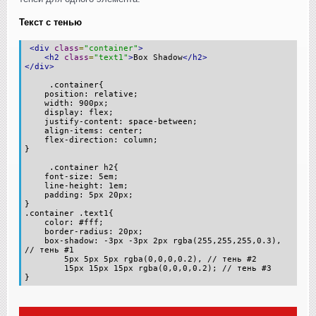
Текст с тенью
<div
class
=
"container"
>
<h2
class
=
"text1"
>
Box Shadow
</h2>
</div>
.container{
position: relative;
width: 900px;
display: flex;
justify-content: space-between;
align-items: center;
flex-direction: column;
}
.container h2{
font-size: 5em;
line-height: 1em;
padding: 5px 20px;
}
.container .text1{
color: #fff;
border-radius: 20px;
box-shadow: -3px -3px 2px rgba(255,255,255,0.3),
// тень #1
5px 5px 5px rgba(0,0,0,0.2), // тень #2
15px 15px 15px rgba(0,0,0,0.2); // тень #3
}