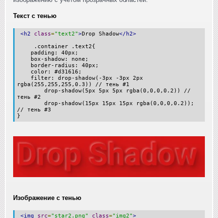
Текст с тенью
<h2
class
=
"text2"
>
Drop Shadow
</h2>
.container .text2{
padding: 40px;
box-shadow: none;
border-radius: 40px;
color: #d31616;
filter: drop-shadow(-3px -3px 2px
rgba(255,255,255,0.3)) // тень #1
drop-shadow(5px 5px 5px rgba(0,0,0,0.2)) //
тень #2
drop-shadow(15px 15px 15px rgba(0,0,0,0.2));
// тень #3
}
Изображение с тенью
<img
src
=
"star2.png"
class
=
"img2"
>