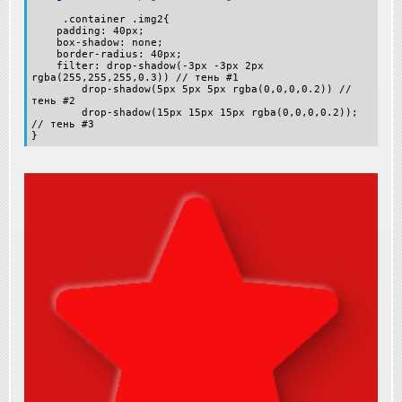
.container .img2{
padding: 40px;
box-shadow: none;
border-radius: 40px;
filter: drop-shadow(-3px -3px 2px
rgba(255,255,255,0.3)) // тень #1
drop-shadow(5px 5px 5px rgba(0,0,0,0.2)) //
тень #2
drop-shadow(15px 15px 15px rgba(0,0,0,0.2));
// тень #3
}