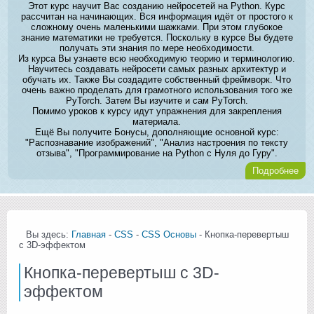
Этот курс научит Вас созданию нейросетей на Python. Курс
рассчитан на начинающих. Вся информация идёт от простого к
сложному очень маленькими шажками. При этом глубокое
знание математики не требуется. Поскольку в курсе Вы будете
получать эти знания по мере необходимости.
Из курса Вы узнаете всю необходимую теорию и терминологию.
Научитесь создавать нейросети самых разных архитектур и
обучать их. Также Вы создадите собственный фреймворк. Что
очень важно проделать для грамотного использования того же
PyTorch. Затем Вы изучите и сам PyTorch.
Помимо уроков к курсу идут упражнения для закрепления
материала.
Ещё Вы получите Бонусы, дополняющие основной курс:
"Распознавание изображений", "Анализ настроения по тексту
отзыва", "Программирование на Python с Нуля до Гуру".
Подробнее
Вы здесь:
Главная
-
CSS
-
CSS Основы
- Кнопка-перевертыш
с 3D-эффектом
Кнопка-перевертыш с 3D-
эффектом