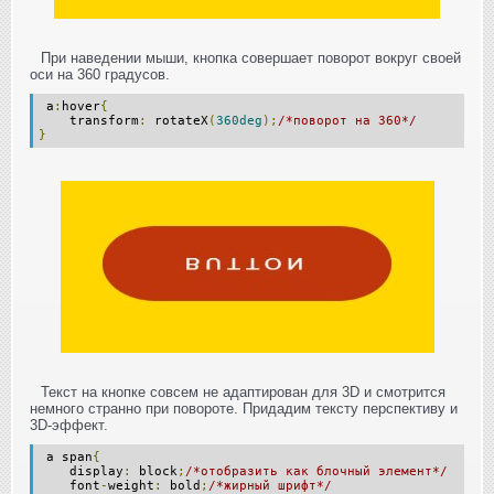
При наведении мыши, кнопка совершает поворот вокруг своей
оси на 360 градусов.
a
:
hover
{
transform
:
rotateX
(
360deg
);
/*поворот на 360*/
}
Текст на кнопке совсем не адаптирован для 3D и смотрится
немного странно при повороте. Придадим тексту перспективу и
3D-эффект.
a span
{
display
:
block
;
/*отобразить как блочный элемент*/
font
-
weight
:
bold
;
/*жирный шрифт*/