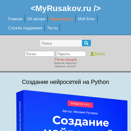
<MyRusakov.ru />
Главная
Об авторе
Видеокурсы
Мой Блог
Служба поддержки
Тесты
Регистрация
Забыли пароль?
Забыли логин?
Создание нейросетей на Python