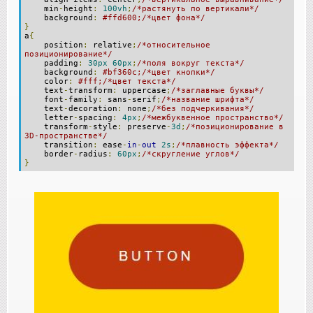
min
-
height
:
100vh
;
/*растянуть по вертикали*/
background
:
#ffd600;/*цвет фона*/
}
a
{
position
:
relative
;
/*относительное
позиционирование*/
padding
:
30px
60px
;
/*поля вокруг текста*/
background
:
#bf360c;/*цвет кнопки*/
color
:
#fff;/*цвет текста*/
text
-
transform
:
uppercase
;
/*заглавные буквы*/
font
-
family
:
sans
-
serif
;
/*название шрифта*/
text
-
decoration
:
none
;
/*без подчеркивания*/
letter
-
spacing
:
4px
;
/*межбуквенное пространство*/
transform
-
style
:
preserve
-
3d
;
/*позиционирование в
3D-пространстве*/
transition
:
ease
-
in
-
out
2s
;
/*плавность эффекта*/
border
-
radius
:
60px
;
/*скругление углов*/
}