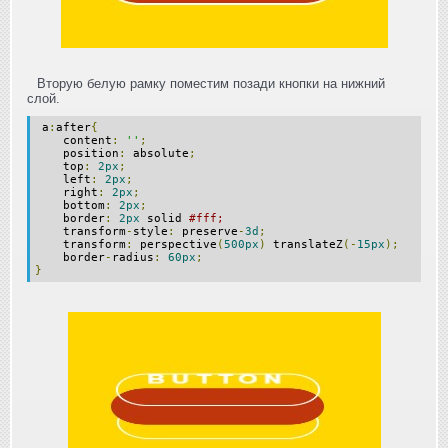
Вторую белую рамку поместим позади кнопки на нижний
слой.
a
:
after
{
content
:
''
;
position
:
absolute
;
top
:
2px
;
left
:
2px
;
right
:
2px
;
bottom
:
2px
;
border
:
2px
solid
#fff;
transform
-
style
:
preserve
-
3d
;
transform
:
perspective
(
500px
)
translateZ
(-
15px
);
border
-
radius
:
60px
;
}