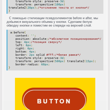
transform
-
style
:
preserve
-
3d
;
transform
:
perspective
(
100px
)
translateZ
(
20px
);
/*отслоение текста от кнопки*/
}
С помощью стилизации псевдоэлементов before и after, мы
добьемся визуального объема у кнопки. Сделаем белую
обводку кнопки и поместим ее спереди на верхний слой.
a
:
before
{
content
:
''
;
position
:
absolute
;
/*абсолютное позиционирование*/
top
:
4px
;
/*позиция сверху*/
left
:
6px
;
right
:
6px
;
bottom
:
4px
;
border
:
2px
solid
#fff;/*белая рамка*/
transform
-
style
:
preserve
-
3d
;
transform
:
perspective
(
500px
)
translateZ
(
15px
);
border
-
radius
:
60px
;
}