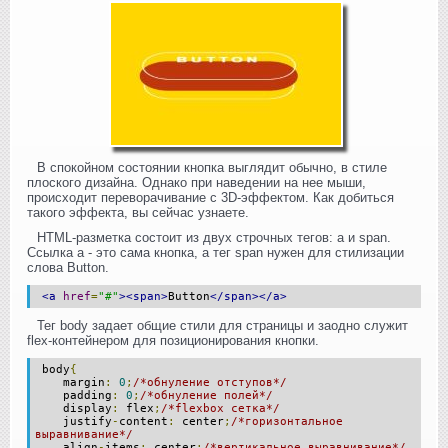
В спокойном состоянии кнопка выглядит обычно, в стиле
плоского дизайна. Однако при наведении на нее мыши,
происходит переворачивание с 3D-эффектом. Как добиться
такого эффекта, вы сейчас узнаете.
HTML-разметка состоит из двух строчных тегов: a и span.
Ссылка a - это сама кнопка, а тег span нужен для стилизации
слова Button.
<a
href
=
"#"
><span>
Button
</span></a>
Тег body задает общие стили для страницы и заодно служит
flex-контейнером для позиционирования кнопки.
body
{
margin
:
0
;
/*обнуление отступов*/
padding
:
0
;
/*обнуление полей*/
display
:
flex
;
/*flexbox сетка*/
justify
-
content
:
center
;
/*горизонтальное
выравнивание*/
align
-
items
:
center
;
/*вертикальное выравнивание*/