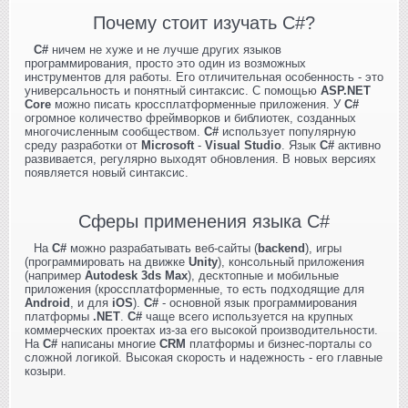
Почему стоит изучать C#?
C#
ничем не хуже и не лучше других языков
программирования, просто это один из возможных
инструментов для работы. Его отличительная особенность - это
универсальность и понятный синтаксис. С помощью
ASP.NET
Core
можно писать кроссплатформенные приложения. У
C#
огромное количество фреймворков и библиотек, созданных
многочисленным сообществом.
C#
использует популярную
среду разработки от
Microsoft
-
Visual Studio
. Язык
C#
активно
развивается, регулярно выходят обновления. В новых версиях
появляется новый синтаксис.
Сферы применения языка C#
На
C#
можно разрабатывать веб-сайты (
backend
), игры
(программировать на движке
Unity
), консольный приложения
(например
Autodesk 3ds Max
), десктопные и мобильные
приложения (кроссплатформенные, то есть подходящие для
Android
, и для
iOS
).
C#
- основной язык программирования
платформы
.NET
.
С#
чаще всего используется на крупных
коммерческих проектах из-за его высокой производительности.
На
C#
написаны многие
CRM
платформы и бизнес-порталы со
сложной логикой. Высокая скорость и надежность - его главные
козыри.