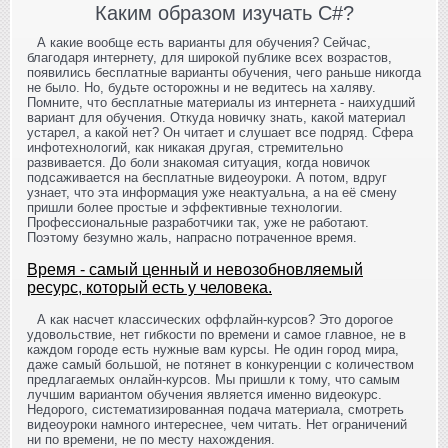
Каким образом изучать C#?
А какие вообще есть варианты для обучения? Сейчас,
благодаря интернету, для широкой публике всех возрастов,
появились бесплатные варианты обучения, чего раньше никогда
не было. Но, будьте осторожны и не ведитесь на халяву.
Помните, что бесплатные материалы из интернета - наихудший
вариант для обучения. Откуда новичку знать, какой материал
устарел, а какой нет? Он читает и слушает все подряд. Сфера
инфотехнологий, как никакая другая, стремительно
развивается. До боли знакомая ситуация, когда новичок
подсаживается на бесплатные видеоуроки. А потом, вдруг
узнает, что эта информация уже неактуальна, а на её смену
пришли более простые и эффективные технологии.
Профессиональные разработчики так, уже не работают.
Поэтому безумно жаль, напрасно потраченное время.
Время - самый ценный и невозобновляемый
ресурс, который есть у человека.
А как насчет классических оффлайн-курсов? Это дорогое
удовольствие, нет гибкости по времени и самое главное, не в
каждом городе есть нужные вам курсы. Не один город мира,
даже самый большой, не потянет в конкуренции с количеством
предлагаемых онлайн-курсов. Мы пришли к тому, что самым
лучшим вариантом обучения является именно видеокурс.
Недорого, систематизированная подача материала, смотреть
видеоуроки намного интереснее, чем читать. Нет ограничений
ни по времени, не по месту нахождения.