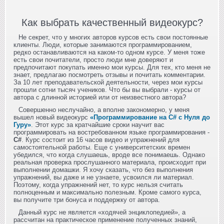
Как выбрать качественный видеокурс?
Не секрет, что у многих авторов курсов есть свои постоянные
клиенты. Люди, которые занимаются программированием,
редко останавливаются на каком-то одном курсе. У меня тоже
есть свои почитатели, просто люди мне доверяют и
предпочитают покупать именно мои курсы. Для тех, кто меня не
знает, предлагаю посмотреть отзывы и почитать комментарии.
За 10 лет преподавательской деятельности, через мои курсы
прошли сотни тысяч учеников. Что бы вы выбрали - курсы от
автора с длинной историей или от неизвестного автора?
Совершенно неслучайно, а вполне закономерно, у меня
вышел новый видеокурс
«Программирование на C# с Нуля до
Гуру»
. Этот курс за кратчайшие сроки научит вас
программировать на востребованном языке программирования -
C#
. Курс состоит из 16 часов видео и упражнений для
самостоятельной работы. Еще с университетских времен
убедился, что когда слушаешь, вроде все понимаешь. Однако
реальная проверка прослушанного материала, происходит при
выполнении домашки. Я хочу сказать, что без выполнения
упражнений, вы даже и не узнаете, усвоился ли материал.
Поэтому, когда упражнений нет, то курс нельзя считать
полноценным и максимально полезным. Кроме самого курса,
вы получите три бонуса и поддержку от автора.
Данный курс не является «ходячей энциклопедией», а
рассчитан на практическое применение полученных знаний,