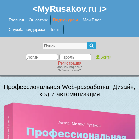
<MyRusakov.ru />
Главная
Об авторе
Видеокурсы
Мой Блог
Служба поддержки
Тесты
Регистрация
Забыли пароль?
Забыли логин?
Профессиональная Web-разработка. Дизайн,
код и автоматизация