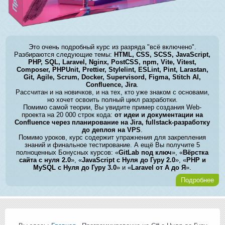
Это очень подробный курс из разряда "всё включено".
Разбираются следующие темы:
HTML, CSS, SCSS, JavaScript,
PHP, SQL, Laravel, Nginx, PostCSS, npm, Vite, Vitest,
Composer, PHPUnit, Prettier, Stylelint, ESLint, Pint, Larastan,
Git, Agile, Scrum, Docker, Supervisord, Figma, Stitch AI,
Confluence, Jira
.
Рассчитан и на новичков, и на тех, кто уже знаком с основами,
но хочет освоить полный цикл разработки.
Помимо самой теории, Вы увидите пример создания Web-
проекта на 20 000 строк кода:
от идеи и документации на
Confluence через планирование на Jira, fullstack-разработку
до деплоя на VPS
.
Помимо уроков, курс содержит упражнения для закрепления
знаний и финальное тестирование. А ещё Вы получите 5
полноценных Бонусных курсов: «
GitLab под ключ
», «
Вёрстка
сайта с нуля 2.0
», «
JavaScript с Нуля до Гуру 2.0
», «
PHP и
MySQL с Нуля до Гуру 3.0
» и «
Laravel от А до Я
».
Подробнее