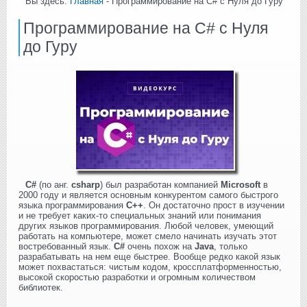
Вы здесь:
Главная
- Программирование на C# с Нуля до Гуру
Программирование на C# с Нуля
до Гуру
C#
(по анг.
csharp
) был разработан компанией
Microsoft
в
2000 году и является основным конкурентом самого быстрого
языка программирования
С++
. Он достаточно прост в изучении
и не требует каких-то специальных знаний или понимания
других языков программирования. Любой человек, умеющий
работать на компьютере, может смело начинать изучать этот
востребованный язык.
C#
очень похож на
Java
, только
разрабатывать на нем еще быстрее. Вообще редко какой язык
может похвастаться: чистым кодом, кроссплатформенностью,
высокой скоростью разработки и огромным количеством
библиотек.