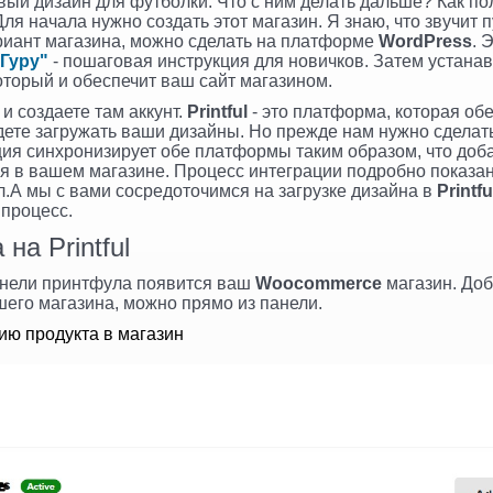
овый дизайн для футболки. Что с ним делать дальше? Как по
ля начала нужно создать этот магазин. Я знаю, что звучит
риант магазина, можно сделать на платформе
WordPress
. 
 Гуру"
- пошаговая инструкция для новичков. Затем устана
оторый и обеспечит ваш сайт магазином.
и создаете там аккунт.
Printful
- это платформа, которая об
дете загружать ваши дизайны. Но прежде нам нужно сдела
ция синхронизирует обе платформы таким образом, что доб
ся в вашем магазине. Процесс интеграции подробно показ
.А мы с вами сосредоточимся на загрузке дизайна в
Printfu
процесс.
на Printful
анели принтфула появится ваш
Woocommerce
магазин. Доб
шего магазина, можно прямо из панели.
ию продукта в магазин