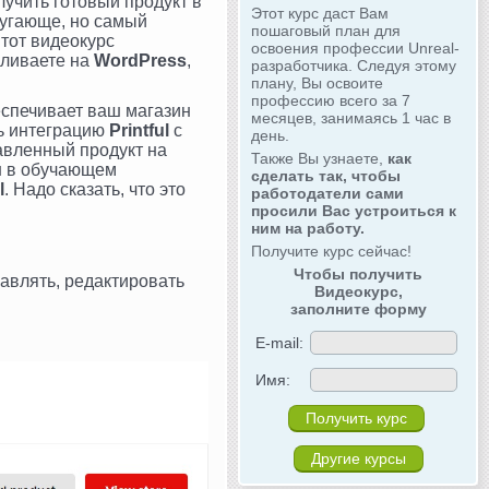
лучить готовый продукт в
Этот курс даст Вам
 пугающе, но самый
пошаговый план для
Этот видеокурс
освоения профессии Unreal-
вливаете на
WordPress
,
разработчика. Следуя этому
плану, Вы освоите
профессию всего за 7
еспечивает ваш магазин
месяцев, занимаясь 1 час в
ть интеграцию
Printful
с
день.
авленный продукт на
Также Вы узнаете,
как
ан в обучающем
сделать так, чтобы
l
. Надо сказать, что это
работодатели сами
просили Вас устроиться к
ним на работу.
Получите курс сейчас!
Чтобы получить
авлять, редактировать
Видеокурс,
заполните форму
E-mail:
Имя:
Другие курсы