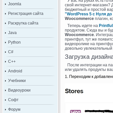
У вас на руках есть гот
Joomla
свой интернет-магазин? Д
бюджетный и простой ва
Регистрация сайта
"WordPress 5 с Нуля до
Woocommerce
плагин, к
Раскрутка сайта
Теперь идете на
Printful
продуктом. Сюда вы и бу
Java
Woocommerce
. Интегра
принтфул, тут же появит
Python
видеоролике на принтфул
довольно увлекательный 
C#
Загрузка дизайна 
C++
После интеграции на п
или удалять продукты ва
Android
1. Переходим к добавлен
Учебники
Видеоуроки
Софт
Форум