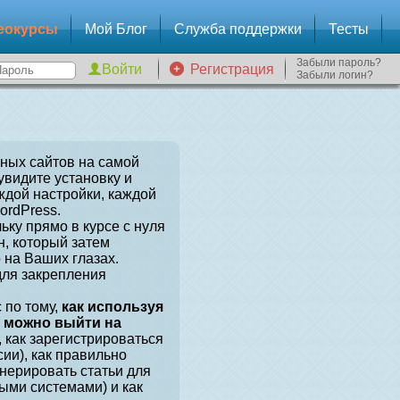
еокурсы
Мой Блог
Служба поддержки
Тесты
Забыли пароль?
Регистрация
Забыли логин?
зных сайтов на самой
увидите установку и
ждой настройки, каждой
ordPress.
ьку прямо в курсе с нуля
, который затем
 на Ваших глазах.
для закрепления
 по тому,
как используя
, можно выйти на
, как зарегистрироваться
сии), как правильно
енерировать статьи для
ыми системами) и как