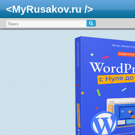
<MyRusakov.ru />