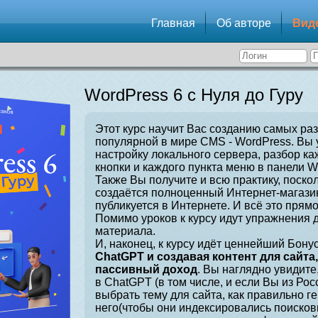
Главная
Об авторе
Вид
WordPress 6 с Нуля до Гуру
Этот курс научит Вас созданию самых ра
популярной в мире CMS - WordPress. Вы 
настройку локального сервера, разбор ка
кнопки и каждого пункта меню в панели W
Также Вы получите и всю практику, поскол
создаётся полноценный Интернет-магазин
публикуется в Интернете. И всё это прямо
Помимо уроков к курсу идут упражнения 
материала.
И, наконец, к курсу идёт ценнейший Бонус
ChatGPT и создавая контент для сайта
пассивный доход
. Вы наглядно увидите
в ChatGPT (в том числе, и если Вы из Рос
выбрать тему для сайта, как правильно г
него(чтобы они индексировались поисков