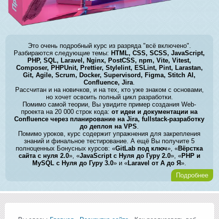
Это очень подробный курс из разряда "всё включено".
Разбираются следующие темы:
HTML, CSS, SCSS, JavaScript,
PHP, SQL, Laravel, Nginx, PostCSS, npm, Vite, Vitest,
Composer, PHPUnit, Prettier, Stylelint, ESLint, Pint, Larastan,
Git, Agile, Scrum, Docker, Supervisord, Figma, Stitch AI,
Confluence, Jira
.
Рассчитан и на новичков, и на тех, кто уже знаком с основами,
но хочет освоить полный цикл разработки.
Помимо самой теории, Вы увидите пример создания Web-
проекта на 20 000 строк кода:
от идеи и документации на
Confluence через планирование на Jira, fullstack-разработку
до деплоя на VPS
.
Помимо уроков, курс содержит упражнения для закрепления
знаний и финальное тестирование. А ещё Вы получите 5
полноценных Бонусных курсов: «
GitLab под ключ
», «
Вёрстка
сайта с нуля 2.0
», «
JavaScript с Нуля до Гуру 2.0
», «
PHP и
MySQL с Нуля до Гуру 3.0
» и «
Laravel от А до Я
».
Подробнее