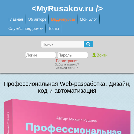
<MyRusakov.ru />
Главная
Об авторе
Видеокурсы
Мой Блог
Служба поддержки
Тесты
Регистрация
Забыли пароль?
Забыли логин?
Профессиональная Web-разработка. Дизайн,
код и автоматизация