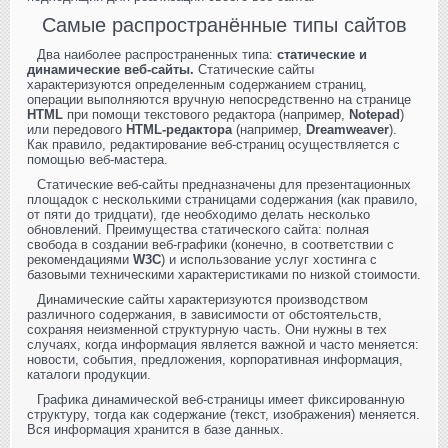
Самые распространённые типы сайтов
Два наиболее распространенных типа:
статические и
динамические веб-сайты.
Статические сайты
характеризуются определенным содержанием страниц,
операции выполняются вручную непосредственно на странице
HTML
при помощи текстового редактора (например,
Notepad
)
или передового
HTML-редактора
(например,
Dreamweaver
).
Как правило, редактирование веб-страниц осуществляется с
помощью веб-мастера.
Статические веб-сайты предназначены для презентационных
площадок с несколькими страницами содержания (как правило,
от пяти до тридцати), где необходимо делать несколько
обновлений. Преимущества статического сайта: полная
свобода в создании веб-графики (конечно, в соответствии с
рекомендациями
W3C
) и использование услуг хостинга с
базовыми техническими характеристиками по низкой стоимости.
Динамические сайты характеризуются производством
различного содержания, в зависимости от обстоятельств,
сохраняя неизменной структурную часть. Они нужны в тех
случаях, когда информация является важной и часто меняется:
новости, события, предложения, корпоративная информация,
каталоги продукции.
Графика динамической веб-страницы имеет фиксированную
структуру, тогда как содержание (текст, изображения) меняется.
Вся информация хранится в базе данных.