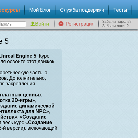
еокурсы
Мой Блог
Служба поддержки
Тесты
Забыли пароль?
Регистрация
Забыли логин?
e 5
Unreal Engine 5
. Курс
уля освоите этот движок
оретическую часть, а
ров. Дополнительно,
для закрепления
сплатных ценных
отка 2D-игры
»,
здание динамической
нтеллекта для NPC
»,
ойства
», «
Создание
и весь курс «
Создание
 5-й версии), включающий