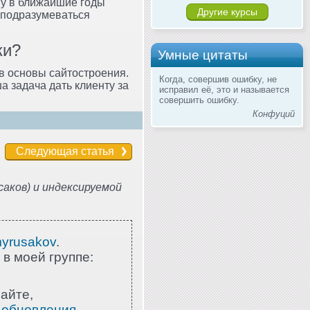
му в ближайшие годы
Другие курсы
 подразумеваться
ки?
Умные цитаты
ив основы сайтостроения.
Когда, совершив ошибку, не
а задача дать клиенту за
исправил её, это и называется
совершить ошибку.
Конфуций
Следующая статья
аков) и индексируемой
myrusakov
.
 в моей группе:
айте,
 обновления