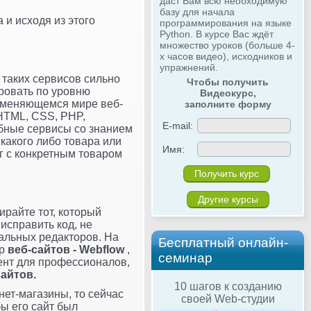
даст Вам всю необходимую
базу для начала
 и исходя из этого
программирования на языке
Python. В курсе Вас ждёт
множество уроков (больше 4-
х часов видео), исходников и
упражнений.
 таких сервисов сильно
Чтобы получить
ировать по уровню
Видеокурс,
о меняющемся мире веб-
заполните форму
(HTML, CSS, PHP,
E-mail:
обные сервисы со знанием
 какого либо товара или
Имя:
нг с конкретным товаром
Другие курсы
бирайте тот, который
исправить код, не
альных редакторов. На
Бесплатный онлайн-
ор
веб-сайтов - Webflow
,
семинар
ент для профессионалов,
сайтов.
10 шагов к созданию
ет-магазины, то сейчас
своей Web-студии
бы его сайт был