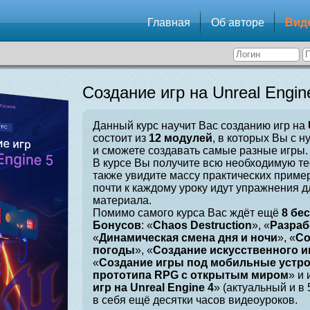
Главная
Об авторе
Вид
Создание игр на Unreal Engin
Данный курс научит Вас созданию игр на
состоит из
12 модулей
, в которых Вы с н
и сможете создавать самые разные игры.
В курсе Вы получите всю необходимую те
также увидите массу практических приме
почти к каждому уроку идут упражнения 
материала.
Помимо самого курса Вас ждёт ещё
8 бе
Бонусов
: «
Chaos Destruction
», «
Разраб
«
Динамическая смена дня и ночи
», «
Со
погоды
», «
Создание искусственного и
«
Создание игры под мобильные устр
прототипа RPG с открытым миром
» и 
игр на Unreal Engine 4
» (актуальный и в
в себя ещё десятки часов видеоуроков.