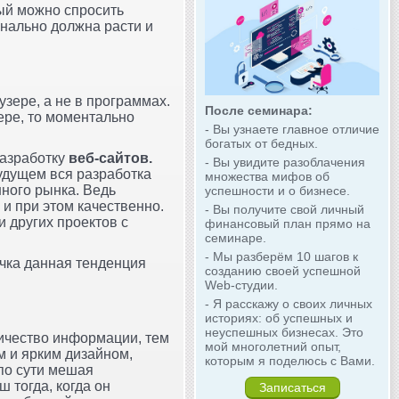
рый можно спросить
нально должна расти и
зере, а не в программах.
После семинара:
ере, то моментально
- Вы узнаете главное отличие
богатых от бедных.
разработку
веб-сайтов.
- Вы увидите разоблачения
будущем вся разработка
множества мифов об
нного рынка. Ведь
успешности и о бизнесе.
и при этом качественно.
- Вы получите свой личный
и других проектов с
финансовый план прямо на
семинаре.
- Мы разберём 10 шагов к
ичка данная тенденция
созданию своей успешной
Web-студии.
- Я расскажу о своих личных
историях: об успешных и
неуспешных бизнесах. Это
личество информации, тем
мой многолетний опыт,
м и ярким дизайном,
которым я поделюсь с Вами.
 по сути мешая
 тогда, когда он
Записаться