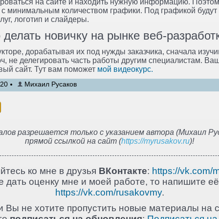
ироваться на сайте и находить нужную информацию. Поэто
 с минимальным количеством графики. Под графикой будут
уг, логотип и слайдеры.
о делать новичку на рынке веб-разработ
укторе, дорабатывая их под нужды заказчика, сначала изуч
ч, не делегировать часть работы другим специалистам. Ваш
ый сайт. Тут вам поможет
мой видеокурс.
:20
Михаил Русаков
лов разрешается только с указанием автора (Михаил Рус
прямой ссылкой на сайт (
https://myrusakov.ru
)!
йтесь ко мне в друзья
ВКонтакте
:
https://vk.com/
 дать оценку мне и моей работе, то напишите её
https://vk.com/rusakovmy
.
и Вы не хотите пропустить новые материалы на с
те
подписаться на обновления
:
Подписаться на