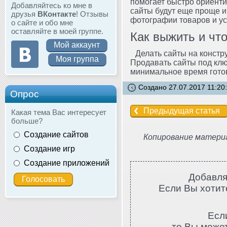
помогает быстро ориент
Добавляйтесь ко мне в
сайты будут еще проще и
друзья
ВКонтакте
! Отзывы
фотографии товаров и усл
о сайте и обо мне
оставляйте в моей группе.
Как выжить и чт
Мой аккаунт
Делать сайты на констр
Моя группа
Продавать сайты под клю
минимальное время готов
Создано 27.07.2017 11:20
Опрос
Предыдущая статья
Какая тема Вас интересует
больше?
Создание сайтов
Копирование материа
Создание игр
Создание приложений
Добавля
Если Вы хотите
Есл
то Вы може