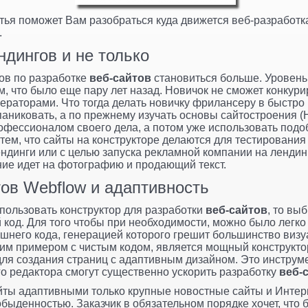
атья поможет Вам разобраться куда движется веб-разработка
.
ндингов и не только
ов по разработке
веб-сайтов
становиться больше. Уровень
м, что было еще пару лет назад. Новичок не сможет конкур
ераторами. Что тогда делать новичку фрилансеру в быстр
паниковать, а по прежнему изучать основы сайтостроения 
фессионалом своего дела, а потом уже использовать под
 тем, что сайты на конструкторе делаются для тестирования
лендинги или с целью запуска рекламной компании на ленди
ние идет на фотографию и продающий текст.
тов Webflow и адаптивность
пользовать конструктор для разработки
веб-сайтов
, то вы
 код. Для того чтобы при необходимости, можно было легко 
шнего кода, генерацией которого грешит большинство визу
им примером с чистым кодом, является мощный конструкт
ля создания страниц с адаптивным дизайном. Это инструм
о редактора смогут существенно ускорить разработку
веб-
йты адаптивными только крупные новостные сайты и Интерн
быденностью. Заказчик в обязательном порядке хочет, что 