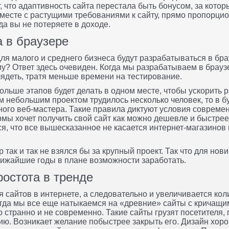
, что адаптивность сайта перестала быть бонусом, за кото
месте с растущими требованиями к сайту, прямо пропорцио
гда вы не потеряете в доходе.
а в браузере
ля малого и среднего бизнеса будут разрабатываться в брау
у? Ответ здесь очевиден. Когда мы разрабатываем в брауз
лядеть, тратя меньше времени на тестирование.
ольше этапов будет делать в одном месте, чтобы ускорить 
м небольшим проектом трудилось несколько человек, то в 
дного веб-мастера. Такие правила диктуют условия совреме
ы хочет получить свой сайт как можно дешевле и быстрее 
ся, что все вышесказанное не касается интернет-магазинов 
так и так не взялся бы за крупный проект. Так что для нов
ближайшие годы в плане возможности заработать.
остота в тренде
 сайтов в интернете, а следовательно и увеличивается ко
гда мы все еще натыкаемся на «древние» сайты с кричащи
 странно и не современно. Такие сайты грузят посетителя,
. Возникает желание побыстрее закрыть его. Дизайн хорош