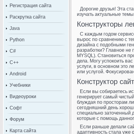
Регистрация сайта
Дорогие друзья! Эта ст
изучать актуальные темы
Раскрутка сайта
Конструкторы ле
Java
С каждым годом сервис
вырос по сравнению с те
Python
дизайна с подобными ген
разработки? Главное не 
C#
MYSQL). Становиться про
дела. Могу успокоить вас
C++
услуги, в основном это 
или услугой. Фокусирова
Android
Конструктор сай
Учебники
Если вы собираетесь ис
Видеоуроки
генерирует самый чистый
блуждая по просторам ли
сегодняшний день хорош
Софт
специально заточенный д
которые с помощь данног
Форум
Если раньше делали са
Карта сайта
адаптивность стала уже о