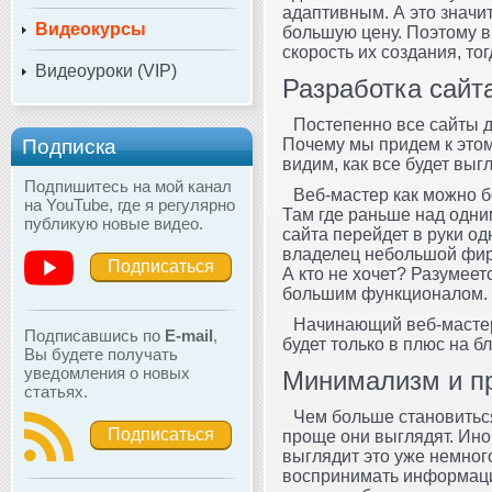
адаптивным. А это значит
Видеокурсы
большую цену. Поэтому в
скорость их создания, то
Видеоуроки (VIP)
Разработка сайт
Постепенно все сайты д
Подписка
Почему мы придем к этом
видим, как все будет выг
Подпишитесь на мой канал
Веб-мастер как можно б
на YouTube, где я регулярно
Там где раньше над одни
публикую новые видео.
сайта перейдет в руки о
владелец небольшой фирм
Подписаться
А кто не хочет? Разумеет
большим функционалом.
Начинающий веб-мастер 
Подписавшись по
E-mail
,
будет только в плюс на 
Вы будете получать
уведомления о новых
Минимализм и пр
статьях.
Чем больше становиться
Подписаться
проще они выглядят. Ино
выглядит это уже немного
воспринимать информацию