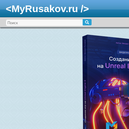
<MyRusakov.ru />