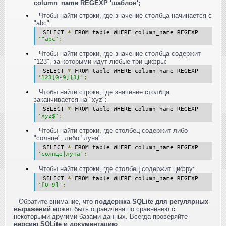
column_name REGEXP 'шаблон';
Чтобы найти строки, где значение столбца начинается с
"abc":
SELECT
*
FROM table WHERE column_name REGEXP
'^abc'
;
Чтобы найти строки, где значение столбца содержит
"123", за которыми идут любые три цифры:
SELECT
*
FROM table WHERE column_name REGEXP
'123[0-9]{3}'
;
Чтобы найти строки, где значение столбца
заканчивается на "xyz":
SELECT
*
FROM table WHERE column_name REGEXP
'xyz$'
;
Чтобы найти строки, где столбец содержит либо
"солнце", либо "луна":
SELECT
*
FROM table WHERE column_name REGEXP
'солнце|луна'
;
Чтобы найти строки, где столбец содержит цифру:
SELECT
*
FROM table WHERE column_name REGEXP
'[0-9]'
;
Обратите внимание, что
поддержка SQLite для регулярных
выражений
может быть ограничена по сравнению с
некоторыми другими базами данных. Всегда проверяйте
версию SQLite и документацию
.