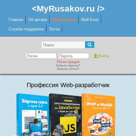
<MyRusakov.ru />
Главная
Об авторе
Видеокурсы
Мой Блог
Служба поддержки
Тесты
Регистрация
Забыли пароль?
Забыли логин?
Профессия Web-разработчик