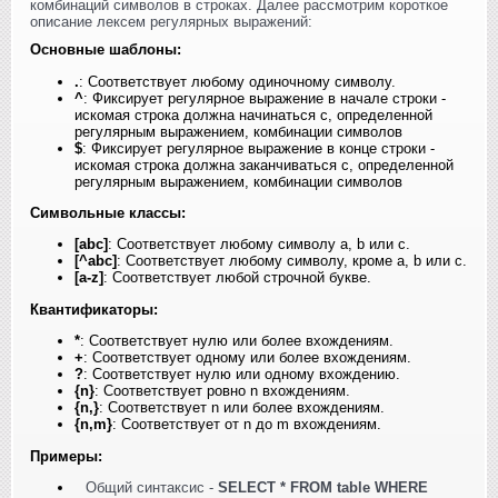
комбинаций символов в строках. Далее рассмотрим короткое
описание лексем регулярных выражений:
Основные шаблоны:
.
: Соответствует любому одиночному символу.
^
: Фиксирует регулярное выражение в начале строки -
искомая строка должна начинаться с, определенной
регулярным выражением, комбинации символов
$
: Фиксирует регулярное выражение в конце строки -
искомая строка должна заканчиваться с, определенной
регулярным выражением, комбинации символов
Символьные классы:
[abc]
: Соответствует любому символу a, b или c.
[^abc]
: Соответствует любому символу, кроме a, b или c.
[a-z]
: Соответствует любой строчной букве.
Квантификаторы:
*
: Соответствует нулю или более вхождениям.
+
: Соответствует одному или более вхождениям.
?
: Соответствует нулю или одному вхождению.
{n}
: Соответствует ровно n вхождениям.
{n,}
: Соответствует n или более вхождениям.
{n,m}
: Соответствует от n до m вхождениям.
Примеры:
Общий синтаксис -
SELECT * FROM table WHERE