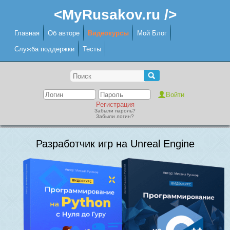
<MyRusakov.ru />
Главная
Об авторе
Видеокурсы
Мой Блог
Служба поддержки
Тесты
Регистрация
Забыли пароль?
Забыли логин?
Разработчик игр на Unreal Engine