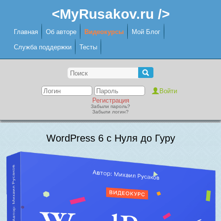
<MyRusakov.ru />
Главная
Об авторе
Видеокурсы
Мой Блог
Служба поддержки
Тесты
Регистрация
Забыли пароль?
Забыли логин?
WordPress 6 с Нуля до Гуру