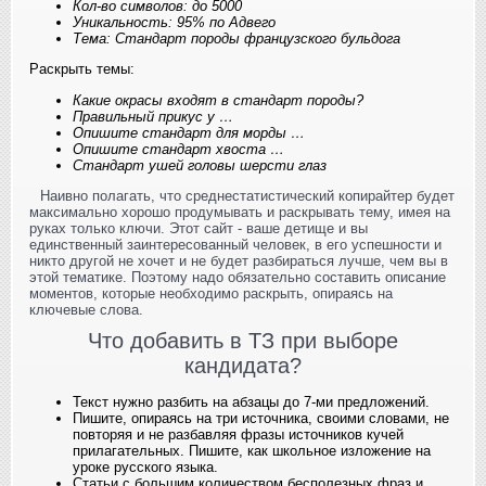
Кол-во символов: до 5000
Уникальность: 95% по Адвего
Тема: Стандарт породы французского бульдога
Раскрыть темы:
Какие окрасы входят в стандарт породы?
Правильный прикус у …
Опишите стандарт для морды …
Опишите стандарт хвоста …
Стандарт ушей головы шерсти глаз
Наивно полагать, что среднестатистический копирайтер будет
максимально хорошо продумывать и раскрывать тему, имея на
руках только ключи. Этот сайт - ваше детище и вы
единственный заинтересованный человек, в его успешности и
никто другой не хочет и не будет разбираться лучше, чем вы в
этой тематике. Поэтому надо обязательно составить описание
моментов, которые необходимо раскрыть, опираясь на
ключевые слова.
Что добавить в ТЗ при выборе
кандидата?
Текст нужно разбить на абзацы до 7-ми предложений.
Пишите, опираясь на три источника, своими словами, не
повторяя и не разбавляя фразы источников кучей
прилагательных. Пишите, как школьное изложение на
уроке русского языка.
Статьи с большим количеством бесполезных фраз и