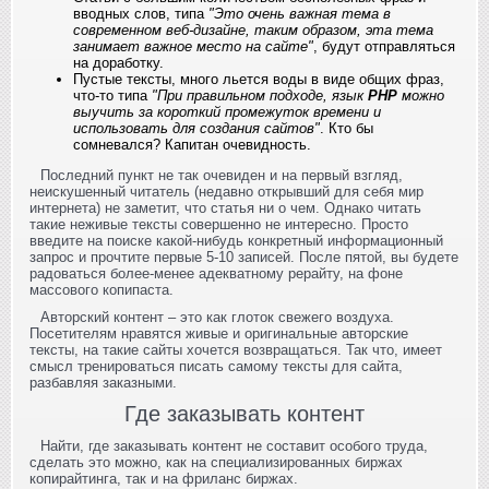
вводных слов, типа
"Это очень важная тема в
современном веб-дизайне, таким образом, эта тема
занимает важное место на сайте"
, будут отправляться
на доработку.
Пустые тексты, много льется воды в виде общих фраз,
что-то типа
"При правильном подходе, язык
PHP
можно
выучить за короткий промежуток времени и
использовать для создания сайтов"
. Кто бы
сомневался? Капитан очевидность.
Последний пункт не так очевиден и на первый взгляд,
неискушенный читатель (недавно открывший для себя мир
интернета) не заметит, что статья ни о чем. Однако читать
такие неживые тексты совершенно не интересно. Просто
введите на поиске какой-нибудь конкретный информационный
запрос и прочтите первые 5-10 записей. После пятой, вы будете
радоваться более-менее адекватному рерайту, на фоне
массового копипаста.
Авторский контент – это как глоток свежего воздуха.
Посетителям нравятся живые и оригинальные авторские
тексты, на такие сайты хочется возвращаться. Так что, имеет
смысл тренироваться писать самому тексты для сайта,
разбавляя заказными.
Где заказывать контент
Найти, где заказывать контент не составит особого труда,
сделать это можно, как на специализированных биржах
копирайтинга, так и на фриланс биржах.