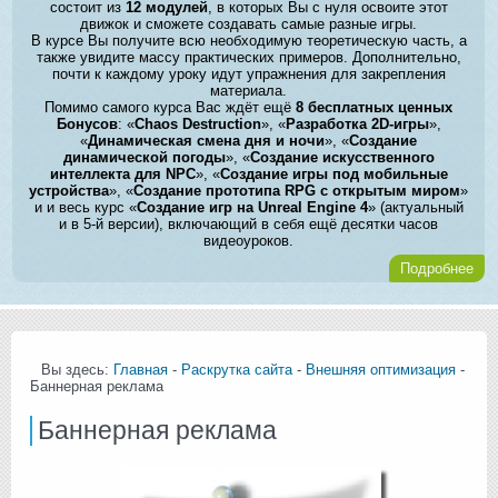
состоит из
12 модулей
, в которых Вы с нуля освоите этот
движок и сможете создавать самые разные игры.
В курсе Вы получите всю необходимую теоретическую часть, а
также увидите массу практических примеров. Дополнительно,
почти к каждому уроку идут упражнения для закрепления
материала.
Помимо самого курса Вас ждёт ещё
8 бесплатных ценных
Бонусов
: «
Chaos Destruction
», «
Разработка 2D-игры
»,
«
Динамическая смена дня и ночи
», «
Создание
динамической погоды
», «
Создание искусственного
интеллекта для NPC
», «
Создание игры под мобильные
устройства
», «
Создание прототипа RPG с открытым миром
»
и и весь курс «
Создание игр на Unreal Engine 4
» (актуальный
и в 5-й версии), включающий в себя ещё десятки часов
видеоуроков.
Подробнее
Вы здесь:
Главная
-
Раскрутка сайта
-
Внешняя оптимизация
-
Баннерная реклама
Баннерная реклама