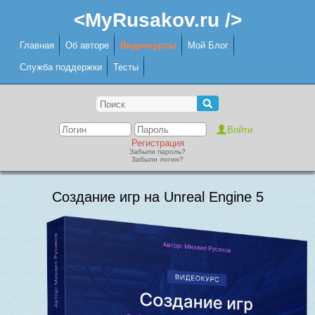
<MyRusakov.ru />
Главная
Об авторе
Видеокурсы
Мой Блог
Служба поддержки
Тесты
Регистрация
Забыли пароль?
Забыли логин?
Создание игр на Unreal Engine 5