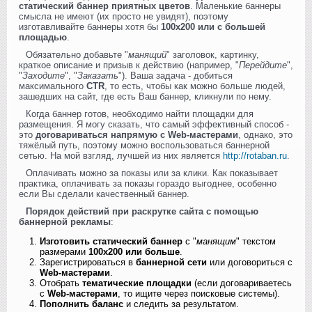
статический баннер приятных цветов
. Маленькие баннеры
смысла не имеют (их просто не увидят), поэтому
изготавливайте баннеры хотя бы
100x200 или с большей
площадью
.
Обязательно добавьте "
манящий
" заголовок, картинку,
краткое описание и призыв к действию (например, "
Перейдите
",
"
Заходите
", "
Заказать
"). Ваша задача - добиться
максимального
CTR
, то есть, чтобы как можно больше людей,
зашедших на сайт, где есть Ваш баннер, кликнули по нему.
Когда баннер готов, необходимо найти площадки для
размещения. Я могу сказать, что самый эффективный способ -
это
договариваться напрямую с Web-мастерами
, однако, это
тяжёлый путь, поэтому можно воспользоваться баннерной
сетью. На мой взгляд, лучшей из них является
http://rotaban.ru
.
Оплачивать можно за показы или за клики. Как показывает
практика, оплачивать за показы гораздо выгоднее, особенно
если Вы сделали качественный баннер.
Порядок действий при раскрутке сайта с помощью
баннерной рекламы
:
Изготовить статический баннер
с "
манящим
" текстом
размерами
100x200 или больше
.
Зарегистрироваться в
баннерной сети
или договориться с
Web-мастерами
.
Отобрать
тематические площадки
(если договариваетесь
с
Web-мастерами
, то ищите через поисковые системы).
Пополнить баланс
и следить за результатом.