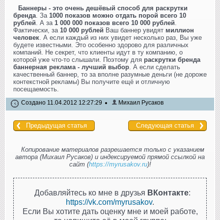
Баннеры - это очень дешёвый способ для раскрутки
бренда
. За
1000 показов можно отдать порой всего 10
рублей
. А за
1 000 000 показов всего 10 000 рублей
.
Фактически, за
10 000 рублей
Ваш баннер увидят
миллион
человек
. А если каждый из них увидет несколько раз, Вы уже
будете известными. Это особенно здорово для различных
компаний. Не секрет, что клиенты идут в ту компанию, о
которой уже что-то слышали. Поэтому для
раскрутки бренда
баннерная реклама - лучший выбор
. А если сделать
качественный баннер, то за вполне разумные деньги (не дороже
контекстной рекламы) Вы получите ещё и отличную
посещаемость.
Создано 11.04.2012 12:27:29
Михаил Русаков
Предыдущая статья
Следующая статья
Копирование материалов разрешается только с указанием
автора (Михаил Русаков) и индексируемой прямой ссылкой на
сайт (
https://myrusakov.ru
)!
Добавляйтесь ко мне в друзья
ВКонтакте
:
https://vk.com/myrusakov
.
Если Вы хотите дать оценку мне и моей работе,