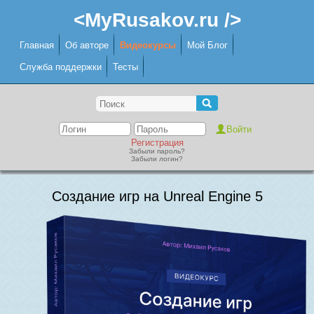
<MyRusakov.ru />
Главная
Об авторе
Видеокурсы
Мой Блог
Служба поддержки
Тесты
Регистрация
Забыли пароль?
Забыли логин?
Создание игр на Unreal Engine 5