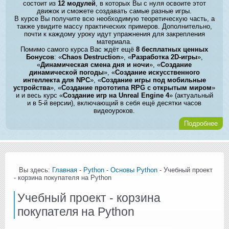
состоит из
12 модулей
, в которых Вы с нуля освоите этот
движок и сможете создавать самые разные игры.
В курсе Вы получите всю необходимую теоретическую часть, а
также увидите массу практических примеров. Дополнительно,
почти к каждому уроку идут упражнения для закрепления
материала.
Помимо самого курса Вас ждёт ещё
8 бесплатных ценных
Бонусов
: «
Chaos Destruction
», «
Разработка 2D-игры
»,
«
Динамическая смена дня и ночи
», «
Создание
динамической погоды
», «
Создание искусственного
интеллекта для NPC
», «
Создание игры под мобильные
устройства
», «
Создание прототипа RPG с открытым миром
»
и и весь курс «
Создание игр на Unreal Engine 4
» (актуальный
и в 5-й версии), включающий в себя ещё десятки часов
видеоуроков.
Подробнее
Вы здесь:
Главная
-
Python
-
Основы Python
- Учебный проект
- корзина покупателя на Python
Учебный проект - корзина
покупателя на Python