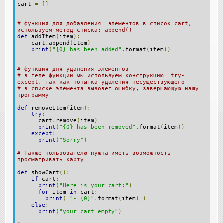
cart
=
[]
# функция для добавления элементов в список cart,
используем метод спиcка: append()
def
addItem
(
item
):
cart
.
append
(
item
)
print
(
"{0} has been added"
.
format
(
item
))
# функция для удаления элементов
# в теле функции мы используем конструкцию try-
except, так как попытка удаления несуществующего
# в списке элемента вызовет ошибку, завершающую нашу
программу
def
removeItem
(
item
):
try
:
cart
.
remove
(
item
)
print
(
"{0} has been removed"
.
format
(
item
))
except
:
print
(
"Sorry"
)
# Также пользователю нужна иметь возможность
просматривать карту
def
showCart
():
if
cart
:
print
(
"Here is your cart:"
)
for
item
in
cart
:
print
(
"- {0}"
.
format
(
item
)
)
else
:
print
(
"your cart empty"
)