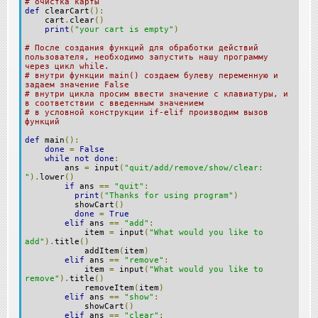
# очистка карты
def
clearCart
():
cart
.
clear
()
print
(
"your cart is empty"
)
# После создания функций для обработки действий
пользователя, необходимо запустить нашу программу
через цикл while.
# внутри функции main() создаем булеву переменную и
задаем значение False
# внутри цикла просим ввести значение с клавиатуры, и
в соответствии с введенным значением
# в условной конструкции if-elif производим вызов
функций
def
main
():
done
=
False
while
not
done
:
ans
=
input
(
"quit/add/remove/show/clear:
"
).
lower
()
if
ans
==
"quit"
:
print
(
"Thanks for using program"
)
showCart
()
done
=
True
elif
ans
==
"add"
:
item
=
input
(
"What would you like to
add"
).
title
()
addItem
(
item
)
elif
ans
==
"remove"
:
item
=
input
(
"What would you like to
remove"
).
title
()
removeItem
(
item
)
elif
ans
==
"show"
:
showCart
()
elif
ans
==
"clear"
: