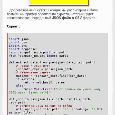
Доброго времени суток! Сегодня мы рассмотрим с Вами
возможный пример реализации скрипта, который будет
конвертировать переданный
JSON файл в CSV
формат.
Скрипт:
import
json
import
csv
import
sys
import
argparse
from
jsonpath_ng
import
jsonpath
from
jsonpath_ng
.
ext
import
parse
def
extract_data_from_json
(
json_data
,
json_path
):
# Парсинг JSON-пути
jsonpath_expr
=
parse
(
json_path
)
# Извлечение данных
matches
=
jsonpath_expr
.
find
(
json_data
)
if
matches
:
return
matches
[
0
].
value
else
:
raise
ValueError
(
f
"Нет данных по указанному
JSON пути: {json_path}"
)
def
json_to_csv
(
json_file_path
,
csv_file_path
,
json_path
):
# Загрузка JSON-данных из файла
with
open
(
json_file_path
,
'r'
,
encoding
=
'utf-8'
)
as
json_file
: