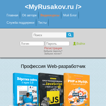
<MyRusakov.ru />
Главная
Об авторе
Видеокурсы
Мой Блог
Служба поддержки
Тесты
Регистрация
Забыли пароль?
Забыли логин?
Профессия Web-разработчик