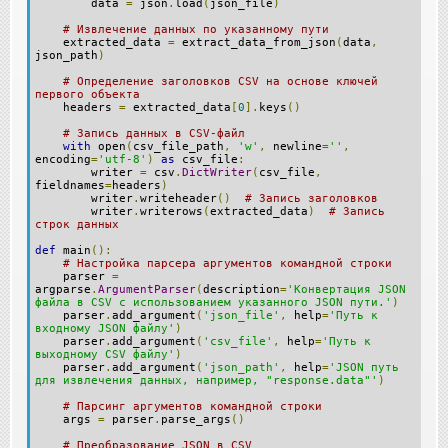
data
=
json
.
load
(
json_file
)
# Извлечение данных по указанному пути
extracted_data
=
extract_data_from_json
(
data
,
json_path
)
# Определение заголовков CSV на основе ключей
первого объекта
headers
=
extracted_data
[
0
].
keys
()
# Запись данных в CSV-файл
with
open
(
csv_file_path
,
'w'
,
newline
=
''
,
encoding
=
'utf-8'
)
as
csv_file
:
writer
=
csv
.
DictWriter
(
csv_file
,
fieldnames
=
headers
)
writer
.
writeheader
()
# Запись заголовков
writer
.
writerows
(
extracted_data
)
# Запись
строк данных
def
main
():
# Настройка парсера аргументов командной строки
parser
=
argparse
.
ArgumentParser
(
description
=
'Конвертация JSON
файла в CSV с использованием указанного JSON пути.'
)
parser
.
add_argument
(
'json_file'
,
help
=
'Путь к
входному JSON файлу'
)
parser
.
add_argument
(
'csv_file'
,
help
=
'Путь к
выходному CSV файлу'
)
parser
.
add_argument
(
'json_path'
,
help
=
'JSON путь
для извлечения данных, например, "response.data"'
)
# Парсинг аргументов командной строки
args
=
parser
.
parse_args
()
# Преобразование JSON в CSV