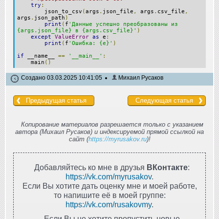
try
:
json_to_csv
(
args
.
json_file
,
args
.
csv_file
,
args
.
json_path
)
print
(
f
'Данные успешно преобразованы из
{args.json_file} в {args.csv_file}'
)
except
ValueError
as
e
:
print
(
f
'Ошибка: {e}'
)
if
__name__
==
'__main__'
:
main
()
Создано 03.03.2025 10:41:05
Михаил Русаков
Предыдущая статья
Следующая статья
Копирование материалов разрешается только с указанием
автора (Михаил Русаков) и индексируемой прямой ссылкой на
сайт (
https://myrusakov.ru
)!
Добавляйтесь ко мне в друзья
ВКонтакте
:
https://vk.com/myrusakov
.
Если Вы хотите дать оценку мне и моей работе,
то напишите её в моей группе:
https://vk.com/rusakovmy
.
Если Вы не хотите пропустить новые