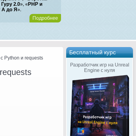
 Гуру 2.0
», «
PHP и
т А до Я
».
Подробнее
Бесплатный курс
с Python и requests
Разработчик игр на Unreal
requests
Engine с нуля