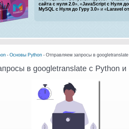
сайта с нуля 2.0
», «
JavaScript с Нуля до
MySQL с Нуля до Гуру 3.0
» и «
Laravel о
hon
-
Основы Python
- Отправляем запросы в googletranslate 
росы в googletranslate с Python и 