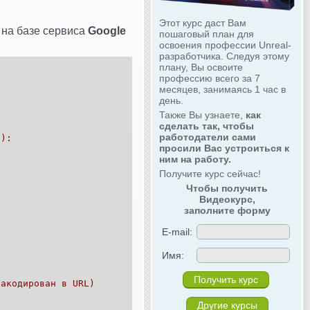
Этот курс даст Вам
 на базе сервиса
Google
пошаговый план для
освоения профессии Unreal-
разработчика. Следуя этому
плану, Вы освоите
профессию всего за 7
месяцев, занимаясь 1 час в
день.
Также Вы узнаете,
как
сделать так, чтобы
работодатели сами
;):
просили Вас устроиться к
ним на работу.
Получите курс сейчас!
Чтобы получить
Видеокурс,
заполните форму
E-mail:
Имя:
закодирован в URL)
Другие курсы