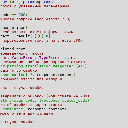
s
.
get
(
url
,
params
=
params
)
апроса с указанными параметрами
_code
==
200
:
ешности запроса (код ответа 200)
sponse
.
json
()
преобразовать ответ в формат JSON
ext
=
result
[
0
][
0
][
0
]
е переведенного текста из ответа JSON
slated_text
переведенного текста
rror
,
ValueError
,
TypeError
)
as
e
:
а возможных ошибок при парсинге ответа
ror parsing translation response: {e}"
)
общения об ошибке
ponse content:"
,
response
.
content
)
держимого ответа для отладки
e
None в случае ошибки
завершился с ошибкой (код ответа не 200)
with status code: {response.status_code}"
)
ния об ошибке с кодом ответа
e content:"
,
response
.
content
)
имого ответа для отладки
 в случае ошибки