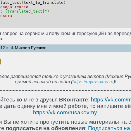
late_text
(
text_to_translate
)
ревода текста
t: {translated_text}"
)
текста
 запрос на сервис мы получаем интересующий нас перевод
s
.
:12
Михаил Русаков
лов разрешается только с указанием автора (Михаил Рус
прямой ссылкой на сайт (
https://myrusakov.ru
)!
йтесь ко мне в друзья
ВКонтакте
:
https://vk.com/
 дать оценку мне и моей работе, то напишите её
https://vk.com/rusakovmy
.
и Вы не хотите пропустить новые материалы на с
те
подписаться на обновления
:
Подписаться на