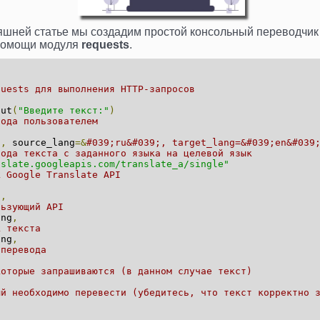
яшней статье мы создадим простой консольный переводчик
помощи модуля
requests
.
quests для выполнения HTTP-запросов
ut
(
"Введите текст:"
)
вода пользователем
t
,
source_lang
=&
#039;ru&#039;, target_lang=&#039;en&#039
вода текста с заданного языка на целевой язык
nslate.googleapis.com/translate_a/single"
к Google Translate API
"
,
льзующий API
ng
,
к текста
ng
,
 перевода
которые запрашиваются (в данном случае текст)
ый необходимо перевести (убедитесь, что текст корректно 