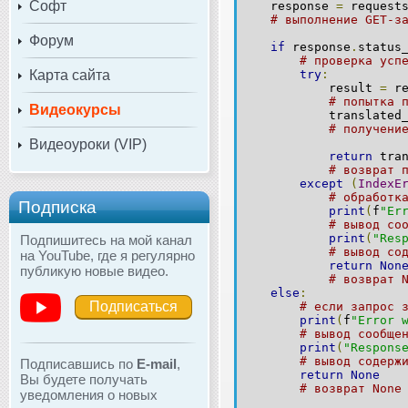
Софт
response
=
request
# выполнение GET-з
Форум
if
response
.
status
# проверка усп
Карта сайта
try
:
result
=
re
# попытка 
Видеокурсы
translated_t
# получени
Видеоуроки (VIP)
return
tran
# возврат 
except
(
IndexE
# обработк
Подписка
print
(
f
"Er
# вывод со
print
(
"Res
Подпишитесь на мой канал
# вывод со
на YouTube, где я регулярно
return
Non
публикую новые видео.
# возврат 
else
:
Подписаться
# если запрос 
print
(
f
"Error 
# вывод сообще
print
(
"Respons
# вывод содерж
Подписавшись по
E-mail
,
return
None
Вы будете получать
# возврат None
уведомления о новых