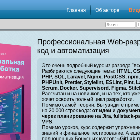
Главная
Об авторе
Вид
Профессиональная Web-разр
код и автоматизация
Это очень подробный курс из разряда "вс
Разбираются следующие темы:
HTML, CSS
PHP, SQL, Laravel, Nginx, PostCSS, npm, 
PHPUnit, Prettier, Stylelint, ESLint, Pint, L
Scrum, Docker, Supervisord, Figma, Stitch
Рассчитан и на новичков, и на тех, кто уж
хочет освоить полный цикл разработки.
Помимо самой теории, Вы увидите приме
на 20 000 строк кода:
от идеи и докумен
через планирование на Jira, fullstack-
VPS
.
Помимо уроков, курс содержит упражнен
знаний и финальное тестирование. А ещё
полноценных Бонусных курсов: «
GitLab 