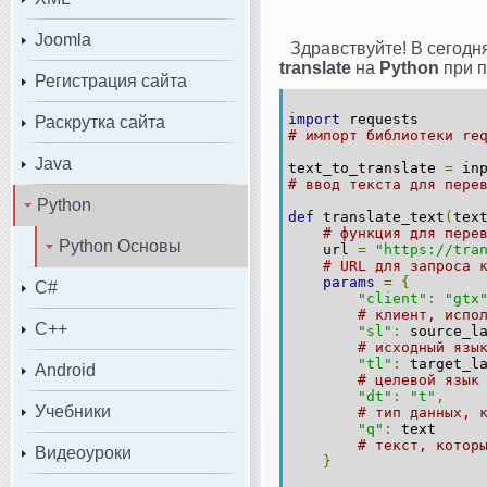
Joomla
Здравствуйте! В сегодн
translate
на
Python
при 
Регистрация сайта
import
requests
Раскрутка сайта
# импорт библиотеки re
Java
text_to_translate
=
inp
# ввод текста для пере
Python
def
translate_text
(
tex
# функция для пере
Python Основы
url
=
"https://tra
# URL для запроса 
params
=
{
C#
"client"
:
"gtx
# клиент, испо
C++
"sl"
:
source_la
# исходный язы
"tl"
:
target_la
Android
# целевой язык
"dt"
:
"t"
,
Учебники
# тип данных, 
"q"
:
text
# текст, котор
Видеоуроки
}