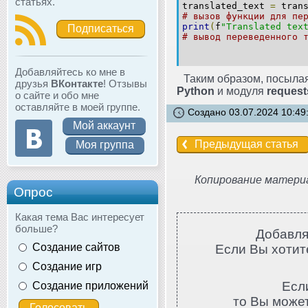
статьях.
translated_text
=
trans
# вызов функции для пе
print
(
f
"Translated tex
Подписаться
# вывод переведенного 
Добавляйтесь ко мне в
Таким образом, посылая
друзья
ВКонтакте
! Отзывы
Python
и модуля
request
о сайте и обо мне
оставляйте в моей группе.
Создано 03.07.2024 10:49
Мой аккаунт
Предыдущая статья
Моя группа
Копирование материа
Опрос
Какая тема Вас интересует
больше?
Добавля
Создание сайтов
Если Вы хотите
Создание игр
Есл
Создание приложений
то Вы може