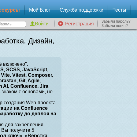
еокурсы
Мой Блог
Служба поддержки
Тесты
Забыли пароль?
Регистрация
Забыли логин?
аботка. Дизайн,
ё включено".
, SCSS, JavaScript,
Vite, Vitest, Composer,
arastan, Git, Agile,
 AI, Confluence, Jira
.
е знаком с основами, но
р создания Web-проекта
тации на Confluence
разработку до деплоя на
ия для закрепления
 Вы получите 5
под ключ
», «
Вёрстка