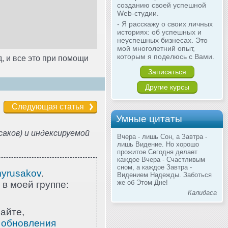
созданию своей успешной
Web-студии.
- Я расскажу о своих личных
историях: об успешных и
неуспешных бизнесах. Это
мой многолетний опыт,
которым я поделюсь с Вами.
, и все это при помощи
Записаться
Другие курсы
Следующая статья
Умные цитаты
аков) и индексируемой
Вчера - лишь Сон, а Завтра -
лишь Видение. Но хорошо
прожитое Сегодня делает
каждое Вчера - Счастливым
сном, а каждое Завтра -
myrusakov
.
Видением Надежды. Заботься
же об Этом Дне!
 в моей группе:
Калидаса
айте,
 обновления