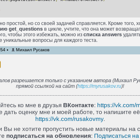
к
но простой, но со своей задачей справляется. Кроме того, х
ю get_questions
в цикле, учтите, что она может возвраща
го, чтобы этого избежать, можно из
списка answers
удалять
е уникальные вопросы для каждого теста.
:54
Михаил Русаков
лов разрешается только с указанием автора (Михаил Рус
прямой ссылкой на сайт (
https://myrusakov.ru
)!
йтесь ко мне в друзья
ВКонтакте
:
https://vk.com/
 дать оценку мне и моей работе, то напишите её
https://vk.com/rusakovmy
.
и Вы не хотите пропустить новые материалы на с
те
подписаться на обновления
:
Подписаться на