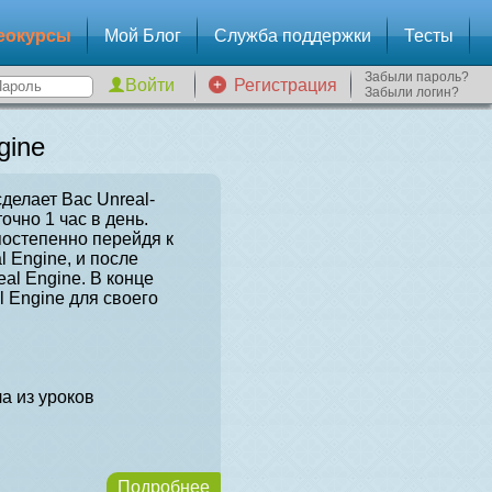
еокурсы
Мой Блог
Служба поддержки
Тесты
Забыли пароль?
Регистрация
Забыли логин?
gine
сделает Вас Unreal-
очно 1 час в день.
постепенно перейдя к
l Engine, и после
al Engine. В конце
l Engine для своего
а из уроков
Подробнее