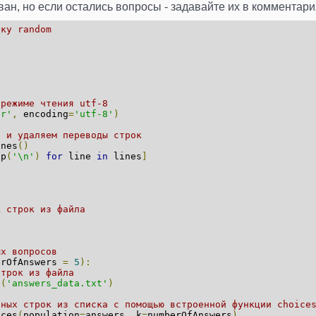
ан, но если остались вопросы - задавайте их в комментари
еку random
а
 режиме чтения utf-8
'r'
,
encoding
=
'utf-8'
)
и и удаляем переводы строк
ines
()
ip
(
'\n'
)
for
line
in
lines
]
к строк из файла
ых вопросов
erOfAnswers
=
5
):
строк из файла
t
(
'answers_data.txt'
)
йных строк из списка с помощью встроенной функции choice
ices
(
population
=
answers
,
k
=
numberOfAnswers
)