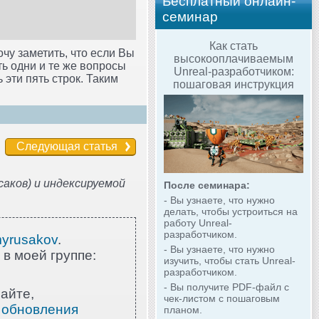
Бесплатный онлайн-
семинар
Как стать
очу заметить, что если Вы
высокооплачиваемым
ть одни и те же вопросы
Unreal-разработчиком:
 эти пять строк. Таким
пошаговая инструкция
Следующая статья
аков) и индексируемой
После семинара:
- Вы узнаете, что нужно
делать, чтобы устроиться на
работу Unreal-
разработчиком.
myrusakov
.
- Вы узнаете, что нужно
 в моей группе:
изучить, чтобы стать Unreal-
разработчиком.
- Вы получите PDF-файл с
айте,
чек-листом с пошаговым
 обновления
планом.