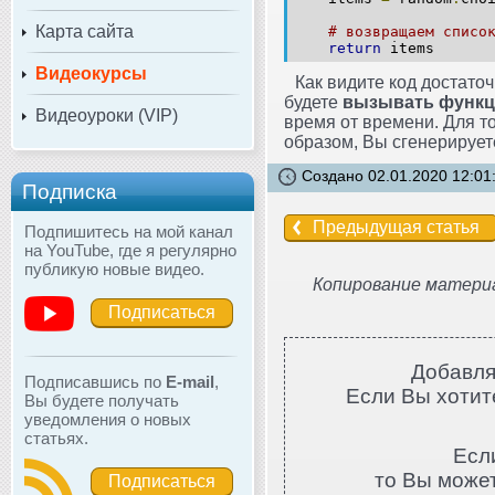
Карта сайта
# возвращаем списо
return
items
Видеокурсы
Как видите код достаточ
будете
вызывать функци
Видеоуроки (VIP)
время от времени. Для то
образом, Вы сгенерирует
Создано 02.01.2020 12:01
Подписка
Предыдущая статья
Подпишитесь на мой канал
на YouTube, где я регулярно
публикую новые видео.
Копирование материа
Подписаться
Добавля
Подписавшись по
E-mail
,
Если Вы хотите
Вы будете получать
уведомления о новых
статьях.
Есл
то Вы може
Подписаться