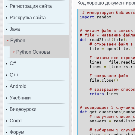
Код хорошо документиров
Регистрация сайта
# импортируем библиот
import
random
Раскрутка сайта
Java
# читаем файл в список
# file - название файл
def
read2list
(
file
):
Python
# открываем файл в
file
=
open
(
file
,
Python Основы
# читаем все строк
lines
=
file
.
readl
C#
lines
=
[
line
.
rstr
C++
# закрываем файл
file
.
close
()
Android
# возвращаем списо
return
lines
Учебники
# возвращает 5 случайн
Видеоуроки
def
get_questions
(
numb
# получаем список 
Софт
answers
=
read2lis
# выбираем 5 случа
Форум
items
=
random
.
cho