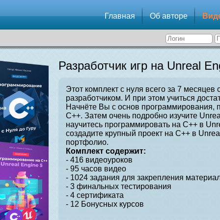
Главная
Об авторе
Вид
Разработчик игр на Unreal En
Этот комплект с нуля всего за 7 месяцев 
разработчиком. И при этом учиться достат
Начнёте Вы с основ программирования, 
C++. Затем очень подробно изучите Unrea
научитесь программировать на C++ в Unre
создадите крупный проект на C++ в Unrea
портфолио.
Комплект содержит:
- 416 видеоуроков
- 95 часов видео
- 1024 задания для закрепления материал
- 3 финальных тестирования
- 4 сертификата
- 12 Бонусных курсов