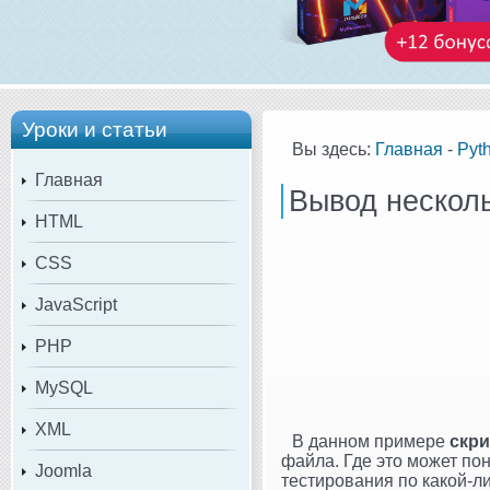
Уроки и статьи
Вы здесь:
Главная
-
Pyt
Главная
Вывод несколь
HTML
CSS
JavaScript
PHP
MySQL
XML
В данном примере
скри
файла. Где это может по
Joomla
тестирования по какой-л