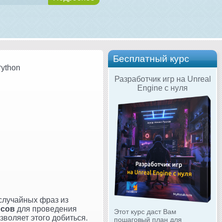
Бесплатный курс
Python
Разработчик игр на Unreal
Engine с нуля
случайных фраз из
осов
для проведения
Этот курс даст Вам
озволяет этого добиться.
пошаговый план для