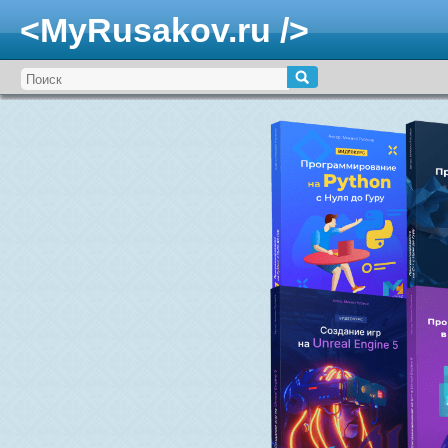
<MyRusakov.ru />