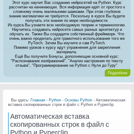
Этот курс научит Вас созданию нейросетей на Python. Курс
рассчитан на начинающих. Вся информация идёт от простого к
сложному очень маленькими шажками. При этом глубокое
знание математики не требуется. Поскольку в курсе Вы будете
получать эти знания по мере необходимости.
Из курса Вы узнаете всю необходимую теорию и терминологию.
Научитесь создавать нейросети самых разных архитектур и
обучать их. Также Вы создадите собственный фреймворк. Что
очень важно проделать для грамотного использования того же
PyTorch. Затем Вы изучите и сам PyTorch.
Помимо уроков к курсу идут упражнения для закрепления
материала.
Ещё Вы получите Бонусы, дополняющие основной курс:
"Распознавание изображений", "Анализ настроения по тексту
отзыва", "Программирование на Python с Нуля до Гуру".
Подробнее
Вы здесь:
Главная
-
Python
-
Основы Python
- Автоматическая
вставка скопированных строк в файл c Python и Pyperclip
Автоматическая вставка
скопированных строк в файл c
Python и Pyperclip