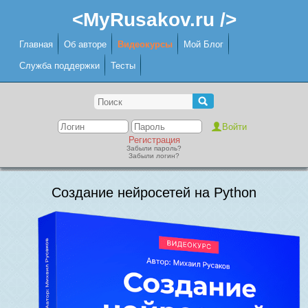
<MyRusakov.ru />
Главная
Об авторе
Видеокурсы
Мой Блог
Служба поддержки
Тесты
Регистрация
Забыли пароль?
Забыли логин?
Создание нейросетей на Python