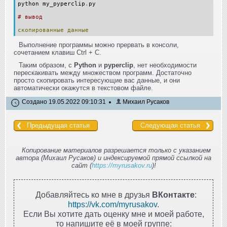
python my_pyperclip
.
py
# вывод
скопированные
данные
Выполнение программы можно прервать в консоли,
сочетанием клавиш Ctrl + C.
Таким образом, с
Python
и
pyperclip
, нет необходимости
перескакивать между множеством программ. Достаточно
просто скопировать интересующие вас данные, и они
автоматически окажутся в текстовом файле.
Создано 19.05.2022 09:10:31
Михаил Русаков
Предыдущая статья
Следующая статья
Копирование материалов разрешается только с указанием
автора (Михаил Русаков) и индексируемой прямой ссылкой на
сайт (
https://myrusakov.ru
)!
Добавляйтесь ко мне в друзья
ВКонтакте
:
https://vk.com/myrusakov
.
Если Вы хотите дать оценку мне и моей работе,
то напишите её в моей группе: