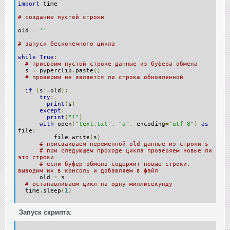
import
time
# создание пустой строки
old
=
''
# запуск бесконечного цикла
while
True
:
# присвоим пустой строке данные из буфера обмена
s
=
pyperclip
.
paste
()
# проверим не является ли строка обновленной
if
(
s
!=
old
):
try
:
print
(
s
)
except
:
print
(
"!"
)
with
open
(
"text.txt"
,
"a"
,
encoding
=
"utf-8"
)
as
file
:
file
.
write
(
s
)
# присваиваем переменной old данные из строки s
# при следующем проходе цикла проверяем новые ли
это строки
# если буфер обмена содержит новые строки,
выводим их в консоль и добавляем в файл
old
=
s
# останавливаем цикл на одну миллисекунду
time
.
sleep
(
1
)
Запуск скрипта
: