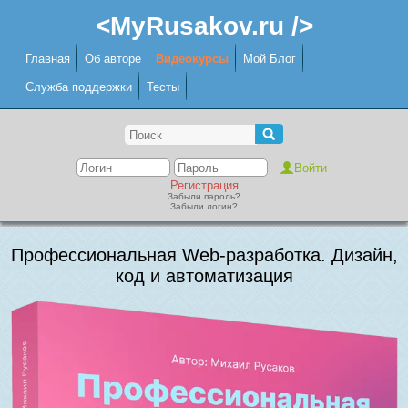
<MyRusakov.ru />
Главная
Об авторе
Видеокурсы
Мой Блог
Служба поддержки
Тесты
Регистрация
Забыли пароль?
Забыли логин?
Профессиональная Web-разработка. Дизайн,
код и автоматизация