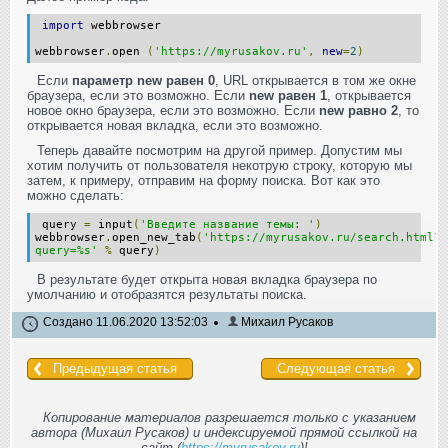
import
webbrowser
webbrowser
.
open
(
'https://myrusakov.ru'
,
new
=
2
)
Если
параметр new равен 0
, URL открывается в том же окне
браузера, если это возможно. Если
new равен 1
, открывается
новое окно браузера, если это возможно. Если
new равно 2
, то
открывается новая вкладка, если это возможно.
Теперь давайте посмотрим на другой пример. Допустим мы
хотим получить от пользователя некотрую строку, которую мы
затем, к примеру, отправим на форму поиска. Вот как это
можно сделать:
query
=
input
(
'Введите название темы: '
)
webbrowser
.
open_new_tab
(
'https://myrusakov.ru/search.html?
query=%s'
%
query
)
В результате будет открыта новая вкладка браузера по
умолчанию и отобразятся результаты поиска.
Создано 11.06.2020 13:52:03
Михаил Русаков
Предыдущая статья
Следующая статья
Копирование материалов разрешается только с указанием
автора (Михаил Русаков) и индексируемой прямой ссылкой на
сайт (
https://myrusakov.ru
)!