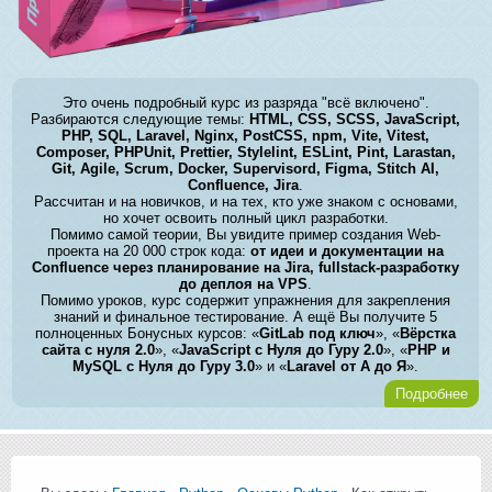
Это очень подробный курс из разряда "всё включено".
Разбираются следующие темы:
HTML, CSS, SCSS, JavaScript,
PHP, SQL, Laravel, Nginx, PostCSS, npm, Vite, Vitest,
Composer, PHPUnit, Prettier, Stylelint, ESLint, Pint, Larastan,
Git, Agile, Scrum, Docker, Supervisord, Figma, Stitch AI,
Confluence, Jira
.
Рассчитан и на новичков, и на тех, кто уже знаком с основами,
но хочет освоить полный цикл разработки.
Помимо самой теории, Вы увидите пример создания Web-
проекта на 20 000 строк кода:
от идеи и документации на
Confluence через планирование на Jira, fullstack-разработку
до деплоя на VPS
.
Помимо уроков, курс содержит упражнения для закрепления
знаний и финальное тестирование. А ещё Вы получите 5
полноценных Бонусных курсов: «
GitLab под ключ
», «
Вёрстка
сайта с нуля 2.0
», «
JavaScript с Нуля до Гуру 2.0
», «
PHP и
MySQL с Нуля до Гуру 3.0
» и «
Laravel от А до Я
».
Подробнее