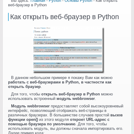
Вы здесь:
Главная
-
Python
-
Основы Python
- Как открыть
веб-браузер в Python
Как открыть веб-браузер в Python
В данном небольшом примере я покажу Вам как можно
работать с веб-браузерами в Python, в частности как
открыть браузер
.
Для того, чтобы
открыть веб-браузер в Python
можно
использовать встроенный
модуль webbrowser
.
Модуль webbrowser
предоставляет собой высокоуровневый
интерфейс, позволяющий отображать веб-страницы в
различных браузерах. В большинстве случаев простой
вызов
функции open()
из этого модуля
откроет URL-адрес с
помощью браузера по умолчанию
. Для того, чтобы
использовать модуль, вы должны сначала импортировать его.
Далее пример кода: