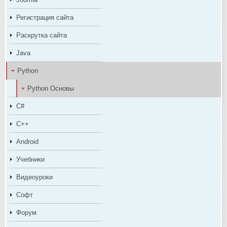
Регистрация сайта
Раскрутка сайта
Java
Python
Python Основы
C#
C++
Android
Учебники
Видеоуроки
Софт
Форум