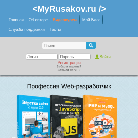
<MyRusakov.ru />
Главная
Об авторе
Видеокурсы
Мой Блог
Служба поддержки
Тесты
Регистрация
Забыли пароль?
Забыли логин?
Профессия Web-разработчик