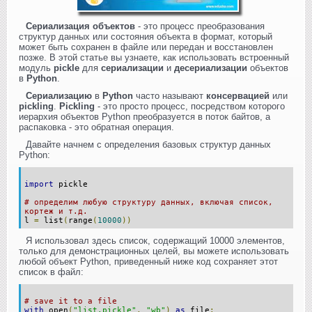
Сериализация объектов
- это процесс преобразования
структур данных или состояния объекта в формат, который
может быть сохранен в файле или передан и восстановлен
позже. В этой статье вы узнаете, как использовать встроенный
модуль
pickle
для
сериализации
и
десериализации
объектов
в
Python
.
Сериализацию
в
Python
часто называют
консервацией
или
pickling
.
Pickling
- это просто процесс, посредством которого
иерархия объектов Python преобразуется в поток байтов, а
распаковка - это обратная операция.
Давайте начнем с определения базовых структур данных
Python:
import
pickle
# определим любую структуру данных, включая список,
кортеж и т.д.
l
=
list
(
range
(
10000
))
Я использовал здесь список, содержащий 10000 элементов,
только для демонстрационных целей, вы можете использовать
любой объект Python, приведенный ниже код сохраняет этот
список в файл:
# save it to a file
with
open
(
"list.pickle"
,
"wb"
)
as
file
: