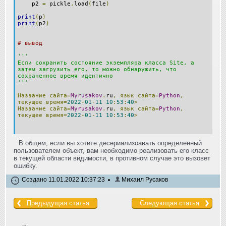
p2
=
pickle
.
load
(
file
)
print
(
p
)
print
(
p2
)
# вывод
'''
Если сохранить состояние экземпляра класса Site, а
затем загрузить его, то можно обнаружить, что
сохраненное время идентично
'''
Название
сайта=
Myrusakov
.
ru
,
язык
сайта=
Python
,
текущее
время=
2022
-
01
-
11
10
:
53
:
40
>
Название
сайта=
Myrusakov
.
ru
,
язык
сайта=
Python
,
текущее
время=
2022
-
01
-
11
10
:
53
:
40
>
В общем, если вы хотите десериализоавать определенный
пользователем объект, вам необходимо реализовать его класс
в текущей области видимости, в противном случае это вызовет
ошибку.
Создано 11.01.2022 10:37:23
Михаил Русаков
Предыдущая статья
Следующая статья