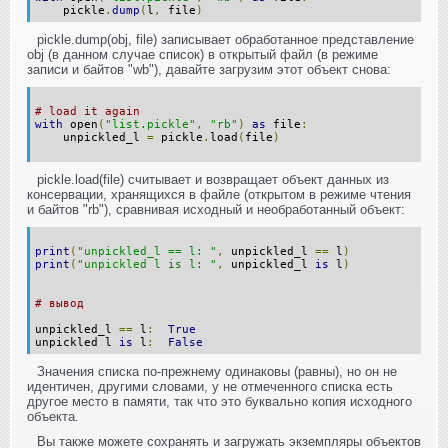
pickle
.
dump
(
l
,
file
)
pickle.dump(obj, file) записывает обработанное представление
obj (в данном случае список) в открытый файл (в режиме
записи и байтов "wb"), давайте загрузим этот объект снова:
# load it again
with
open
(
"list.pickle"
,
"rb"
)
as
file
:
unpickled_l
=
pickle
.
load
(
file
)
pickle.load(file) считывает и возвращает объект данных из
консервации, хранящихся в файле (открытом в режиме чтения
и байтов "rb"), сравнивая исходный и необработанный объект:
print
(
"unpickled_l == l: "
,
unpickled_l
==
l
)
print
(
"unpickled l is l: "
,
unpickled_l
is
l
)
# вывод
unpickled_l
==
l
:
True
unpickled l
is
l
:
False
Значения списка по-прежнему одинаковы (равны), но он не
идентичен, другими словами, у не отмеченного списка есть
другое место в памяти, так что это буквально копия исходного
объекта.
Вы также можете сохранять и загружать экземпляры объектов