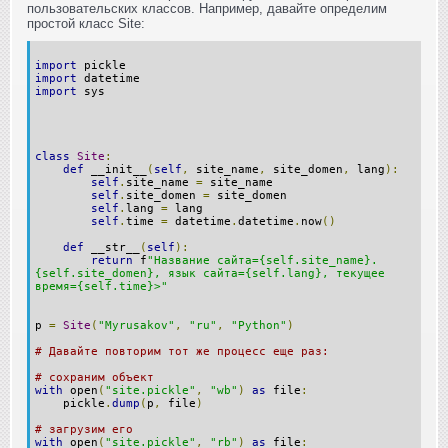
пользовательских классов. Например, давайте определим
простой класс Site:
import
pickle
import
datetime
import
sys
class
Site
:
def
__init__
(
self
,
site_name
,
site_domen
,
lang
):
self
.
site_name
=
site_name
self
.
site_domen
=
site_domen
self
.
lang
=
lang
self
.
time
=
datetime
.
datetime
.
now
()
def
__str__
(
self
):
return
f
"Название сайта={self.site_name}.
{self.site_domen}, язык сайта={self.lang}, текущее
время={self.time}>"
p
=
Site
(
"Myrusakov"
,
"ru"
,
"Python"
)
# Давайте повторим тот же процесс еще раз:
# сохраним объект
with
open
(
"site.pickle"
,
"wb"
)
as
file
:
pickle
.
dump
(
p
,
file
)
# загрузим его
with
open
(
"site.pickle"
,
"rb"
)
as
file
: