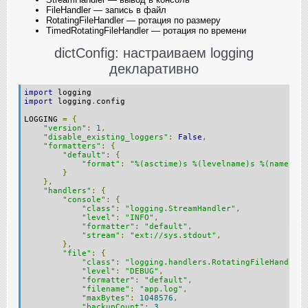
FileHandler — запись в файл
RotatingFileHandler — ротация по размеру
TimedRotatingFileHandler — ротация по времени
dictConfig: настраиваем logging
декларативно
import
 logging
import
 logging
.
config
LOGGING 
=
{
"version"
:
1
,
"disable_existing_loggers"
:
False
,
"formatters"
:
{
"default"
:
{
"format"
:
"%(asctime)s %(levelname)s %(name)s: 
}
},
"handlers"
:
{
"console"
:
{
"class"
:
"logging.StreamHandler"
,
"level"
:
"INFO"
,
"formatter"
:
"default"
,
"stream"
:
"ext://sys.stdout"
,
},
"file"
:
{
"class"
:
"logging.handlers.RotatingFileHandler"
"level"
:
"DEBUG"
,
"formatter"
:
"default"
,
"filename"
:
"app.log"
,
"maxBytes"
:
1048576
,
"backupCount"
:
3
,