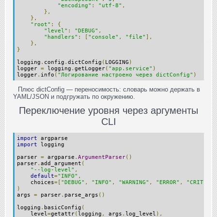
"encoding"
:
"utf-8"
,
},
},
"root"
:
{
"level"
:
"DEBUG"
,
"handlers"
:
[
"console"
,
"file"
],
},
}
logging
.
config
.
dictConfig
(
LOGGING
)
logger 
=
 logging
.
getLogger
(
"app.service"
)
logger
.
info
(
"Логирование настроено через dictConfig"
)
Плюс dictConfig — переносимость: словарь можно держать в
YAML/JSON и подгружать по окружению.
Переключение уровня через аргументы
CLI
import
 argparse
import
 logging
parser 
=
 argparse
.
ArgumentParser
()
parser
.
add_argument
(
"--log-level"
,
default
=
"INFO"
,
    choices
=[
"DEBUG"
,
"INFO"
,
"WARNING"
,
"ERROR"
,
"CRITICAL
)
args 
=
 parser
.
parse_args
()
logging
.
basicConfig
(
    level
=
getattr
(
logging
,
 args
.
log_level
),