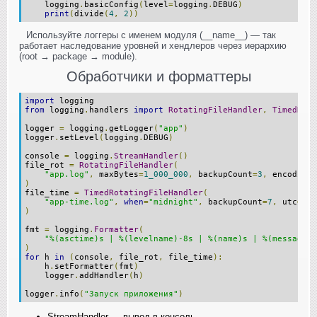
    logging
.
basicConfig
(
level
=
logging
.
DEBUG
)
print
(
divide
(
4
,
2
))
Используйте логгеры с именем модуля (__name__) — так
работает наследование уровней и хендлеров через иерархию
(root → package → module).
Обработчики и форматтеры
import
 logging
from
 logging
.
handlers 
import
RotatingFileHandler
,
TimedRota
logger 
=
 logging
.
getLogger
(
"app"
)
logger
.
setLevel
(
logging
.
DEBUG
)
console 
=
 logging
.
StreamHandler
()
file_rot 
=
RotatingFileHandler
(
"app.log"
,
 maxBytes
=
1_000_000
,
 backupCount
=
3
,
 encoding
=
)
file_time 
=
TimedRotatingFileHandler
(
"app-time.log"
,
when
=
"midnight"
,
 backupCount
=
7
,
 utc
=
Tru
)
fmt 
=
 logging
.
Formatter
(
"%(asctime)s | %(levelname)-8s | %(name)s | %(message)s
)
for
 h 
in
(
console
,
 file_rot
,
 file_time
):
    h
.
setFormatter
(
fmt
)
    logger
.
addHandler
(
h
)
logger
.
info
(
"Запуск приложения"
)
StreamHandler — вывод в консоль