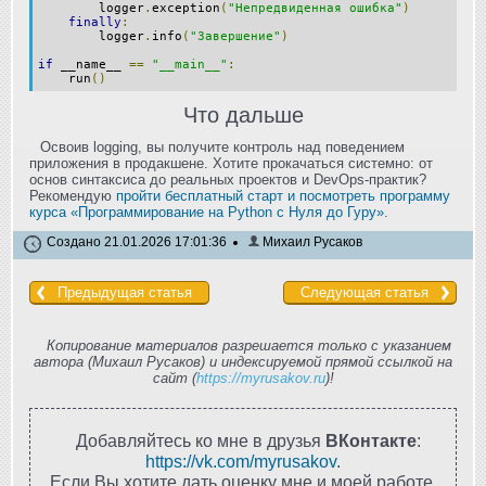
        logger
.
exception
(
"Непредвиденная ошибка"
)
finally
:
        logger
.
info
(
"Завершение"
)
if
 __name__ 
==
"__main__"
:
    run
()
Что дальше
Освоив logging, вы получите контроль над поведением
приложения в продакшене. Хотите прокачаться системно: от
основ синтаксиса до реальных проектов и DevOps‑практик?
Рекомендую
пройти бесплатный старт и посмотреть программу
курса «Программирование на Python с Нуля до Гуру»
.
Создано 21.01.2026 17:01:36
Михаил Русаков
Предыдущая статья
Следующая статья
Копирование материалов разрешается только с указанием
автора (Михаил Русаков) и индексируемой прямой ссылкой на
сайт (
https://myrusakov.ru
)!
Добавляйтесь ко мне в друзья
ВКонтакте
:
https://vk.com/myrusakov
.
Если Вы хотите дать оценку мне и моей работе,