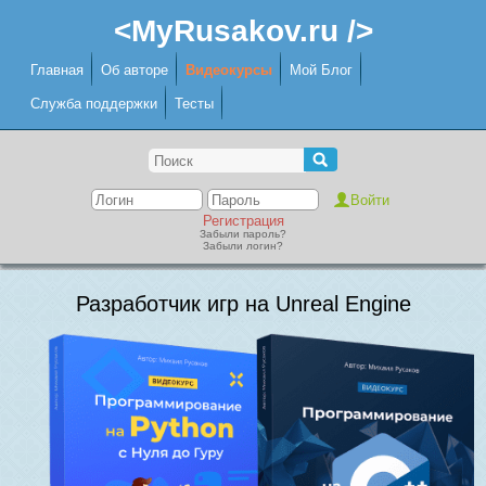
<MyRusakov.ru />
Главная
Об авторе
Видеокурсы
Мой Блог
Служба поддержки
Тесты
Регистрация
Забыли пароль?
Забыли логин?
Разработчик игр на Unreal Engine