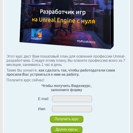
Этот курс даст Вам пошаговый план для освоения профессии Unreal-
разработчика. Следуя этому плану, Вы освоите профессию всего за 7
месяцев, занимаясь 1 час в день.
Также Вы узнаете,
как сделать так, чтобы работодатели сами
просили Вас устроиться к ним на работу.
Получите курс сейчас!
Чтобы получить Видеокурс,
заполните форму
E-mail:
Имя:
Другие курсы