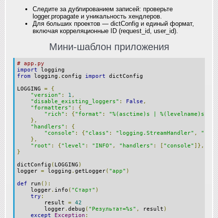
Следите за дублированием записей: проверьте
logger.propagate и уникальность хендлеров.
Для больших проектов — dictConfig и единый формат,
включая корреляционные ID (request_id, user_id).
Мини‑шаблон приложения
# app.py
import
 logging
from
 logging
.
config 
import
 dictConfig
LOGGING 
=
{
"version"
:
1
,
"disable_existing_loggers"
:
False
,
"formatters"
:
{
"rich"
:
{
"format"
:
"%(asctime)s | %(levelname)s | %
},
"handlers"
:
{
"console"
:
{
"class"
:
"logging.StreamHandler"
,
"form
},
"root"
:
{
"level"
:
"INFO"
,
"handlers"
:
[
"console"
]},
}
dictConfig
(
LOGGING
)
logger 
=
 logging
.
getLogger
(
"app"
)
def
 run
():
    logger
.
info
(
"Старт"
)
try
:
        result 
=
42
        logger
.
debug
(
"Результат=%s"
,
 result
)
except
Exception
: