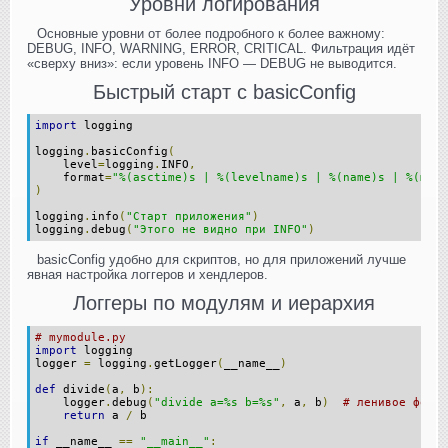
Уровни логирования
Основные уровни от более подробного к более важному:
DEBUG, INFO, WARNING, ERROR, CRITICAL. Фильтрация идёт
«сверху вниз»: если уровень INFO — DEBUG не выводится.
Быстрый старт с basicConfig
import
 logging
logging
.
basicConfig
(
    level
=
logging
.
INFO
,
    format
=
"%(asctime)s | %(levelname)s | %(name)s | %(mess
)
logging
.
info
(
"Старт приложения"
)
logging
.
debug
(
"Этого не видно при INFO"
)
basicConfig удобно для скриптов, но для приложений лучше
явная настройка логгеров и хендлеров.
Логгеры по модулям и иерархия
# mymodule.py
import
 logging
logger 
=
 logging
.
getLogger
(
__name__
)
def
 divide
(
a
,
 b
):
    logger
.
debug
(
"divide a=%s b=%s"
,
 a
,
 b
)
# ленивое форма
return
 a 
/
 b
if
 __name__ 
==
"__main__"
: