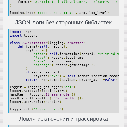
    format
=
"%(asctime)s | %(levelname)s | %(name)s | %(mess
)
logging
.
info
(
"Уровень из CLI: %s"
,
 args
.
log_level
)
JSON‑логи без сторонних библиотек
import
 json
import
 logging
class
JSONFormatter
(
logging
.
Formatter
):
def
 format
(
self
,
 record
):
        payload 
=
{
"time"
:
self
.
formatTime
(
record
,
"%Y-%m-%dT%H:%M
"level"
:
 record
.
levelname
,
"name"
:
 record
.
name
,
"message"
:
 record
.
getMessage
(),
}
if
 record
.
exc_info
:
            payload
[
"exc"
]
=
self
.
formatException
(
record
.
ex
return
 json
.
dumps
(
payload
,
 ensure_ascii
=
False
)
logger 
=
 logging
.
getLogger
(
"api"
)
logger
.
setLevel
(
logging
.
INFO
)
handler 
=
 logging
.
StreamHandler
()
handler
.
setFormatter
(
JSONFormatter
())
logger
.
addHandler
(
handler
)
logger
.
info
(
"Сервис готов"
)
Ловля исключений и трассировка