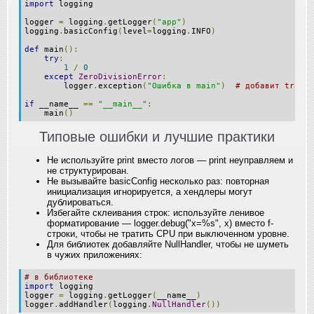
import
 logging
logger 
=
 logging
.
getLogger
(
"app"
)
logging
.
basicConfig
(
level
=
logging
.
INFO
)
def
 main
():
try
:
1
/
0
except
ZeroDivisionError
:
        logger
.
exception
(
"Ошибка в main"
)
# добавит traceb
if
 __name__ 
==
"__main__"
:
    main
()
Типовые ошибки и лучшие практики
Не используйте print вместо логов — print неуправляем и
не структурирован.
Не вызывайте basicConfig несколько раз: повторная
инициализация игнорируется, а хендлеры могут
дублироваться.
Избегайте склеивания строк: используйте ленивое
форматирование — logger.debug("x=%s", x) вместо f-
строки, чтобы не тратить CPU при выключенном уровне.
Для библиотек добавляйте NullHandler, чтобы не шуметь
в чужих приложениях:
# в библиотеке
import
 logging
logger 
=
 logging
.
getLogger
(
__name__
)
logger
.
addHandler
(
logging
.
NullHandler
())