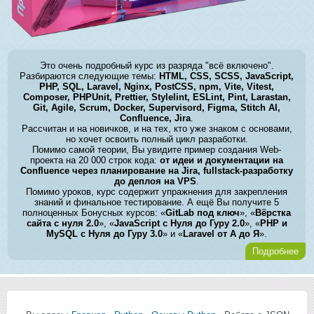
Это очень подробный курс из разряда "всё включено".
Разбираются следующие темы:
HTML, CSS, SCSS, JavaScript,
PHP, SQL, Laravel, Nginx, PostCSS, npm, Vite, Vitest,
Composer, PHPUnit, Prettier, Stylelint, ESLint, Pint, Larastan,
Git, Agile, Scrum, Docker, Supervisord, Figma, Stitch AI,
Confluence, Jira
.
Рассчитан и на новичков, и на тех, кто уже знаком с основами,
но хочет освоить полный цикл разработки.
Помимо самой теории, Вы увидите пример создания Web-
проекта на 20 000 строк кода:
от идеи и документации на
Confluence через планирование на Jira, fullstack-разработку
до деплоя на VPS
.
Помимо уроков, курс содержит упражнения для закрепления
знаний и финальное тестирование. А ещё Вы получите 5
полноценных Бонусных курсов: «
GitLab под ключ
», «
Вёрстка
сайта с нуля 2.0
», «
JavaScript с Нуля до Гуру 2.0
», «
PHP и
MySQL с Нуля до Гуру 3.0
» и «
Laravel от А до Я
».
Подробнее