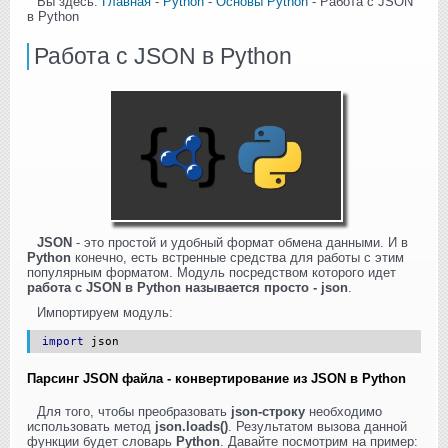
Вы здесь:
Главная
-
Python
-
Основы Python
- Работа с JSON
в Python
Работа с JSON в Python
JSON
- это простой и удобный формат обмена данными. И в
Python
конечно, есть встренные средства для работы с этим
популярным форматом. Модуль посредством которого идет
работа с JSON в Python называется просто - json
.
Импортируем модуль:
import
json
Парсинг JSON файла - конвертирование из JSON в Python
Для того, чтобы преобразовать
json-строку
необходимо
использовать метод
json.loads()
. Результатом вызова данной
функции будет словарь
Python
. Давайте посмотрим на пример: