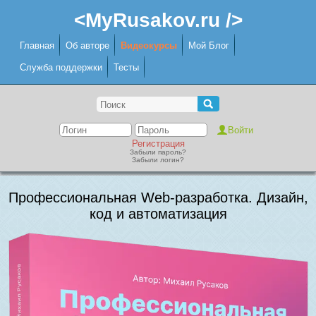
<MyRusakov.ru />
Главная
Об авторе
Видеокурсы
Мой Блог
Служба поддержки
Тесты
Регистрация
Забыли пароль?
Забыли логин?
Профессиональная Web-разработка. Дизайн,
код и автоматизация