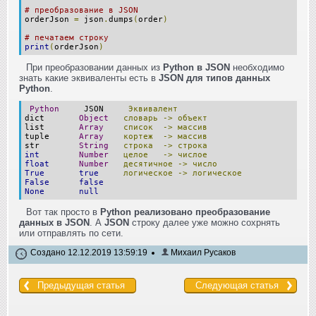
# преобразование в JSON
orderJson
=
json
.
dumps
(
order
)
# печатаем строку
print
(
orderJson
)
При преобразовании данных из
Python в JSON
необходимо
знать какие эквиваленты есть в
JSON для типов данных
Python
.
Python
JSON
Эквивалент
dict
Object
словарь
->
объект
list
Array
список
->
массив
tuple
Array
кортеж
->
массив
str
String
строка
->
строка
int
Number
целое
->
числое
float
Number
десятичное
->
число
True
true
логическое
->
логическое
False
false
None
null
Вот так просто в
Python реализовано преобразование
данных в JSON
. А
JSON
строку далее уже можно сохрнять
или отправлять по сети.
Создано 12.12.2019 13:59:19
Михаил Русаков
Предыдущая статья
Следующая статья