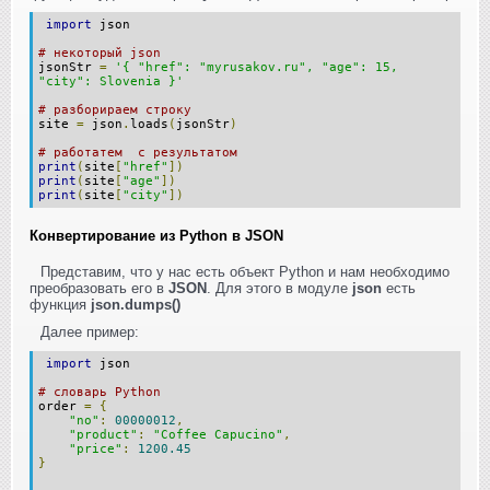
import
json
# некоторый json
jsonStr
=
'{ "href": "myrusakov.ru", "age": 15,
"city": Slovenia }'
# разборираем строку
site
=
json
.
loads
(
jsonStr
)
# работатем с результатом
print
(
site
[
"href"
])
print
(
site
[
"age"
])
print
(
site
[
"city"
])
Конвертирование из Python в JSON
Представим, что у нас есть объект Python и нам необходимо
преобразовать его в
JSON
. Для этого в модуле
json
есть
функция
json.dumps()
Далее пример:
import
json
# словарь Python
order
=
{
"no"
:
00000012
,
"product"
:
"Coffee Capucino"
,
"price"
:
1200.45
}