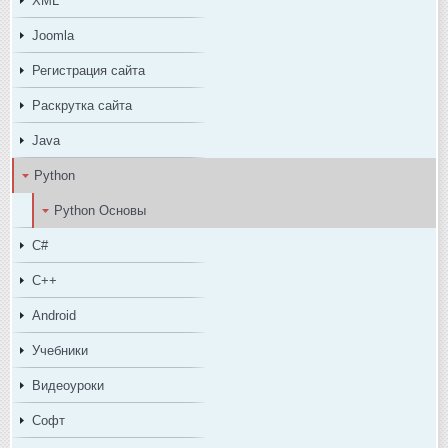
XML
Joomla
Регистрация сайта
Раскрутка сайта
Java
Python
Python Основы
C#
C++
Android
Учебники
Видеоуроки
Софт