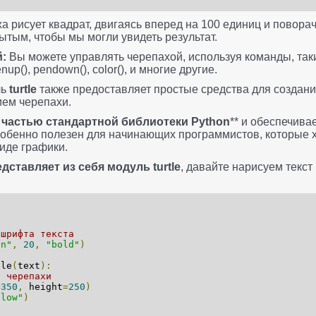
а рисует квадрат, двигаясь вперед на 100 единиц и поворач
ытым, чтобы мы могли увидеть результат.
:
Вы можете управлять черепахой, используя команды, такие
 penup(), pendown(), color(), и многие другие.
ль
turtle
также предоставляет простые средства для создани
ием черепахи.
 частью стандартной библиотеки Python
** и обеспечива
собенно полезен для начинающих программистов, которые х
виде графики.
едставляет из себя модуль turtle
, давайте нарисуем текст 
 шрифта текста
an"
,
20
,
"bold"
)
tle
(
text
):
н черепахи
=
350
,
height
=
250
)
llow"
)