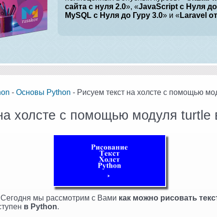
сайта с нуля 2.0
», «
JavaScript с Нуля до
MySQL с Нуля до Гуру 3.0
» и «
Laravel о
hon
-
Основы Python
- Рисуем текст на холсте с помощью моду
на холсте с помощью модуля turtle 
! Сегодня мы рассмотрим с Вами
как можно рисовать текс
оступен
в Python
.