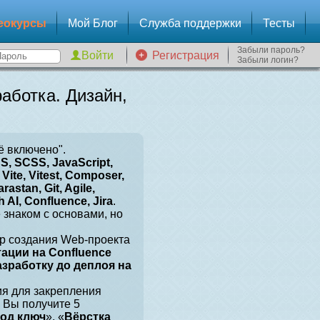
еокурсы
Мой Блог
Служба поддержки
Тесты
Забыли пароль?
Регистрация
Забыли логин?
аботка. Дизайн,
ё включено".
, SCSS, JavaScript,
Vite, Vitest, Composer,
arastan, Git, Agile,
 AI, Confluence, Jira
.
е знаком с основами, но
р создания Web-проекта
тации на Confluence
разработку до деплоя на
ия для закрепления
 Вы получите 5
под ключ
», «
Вёрстка