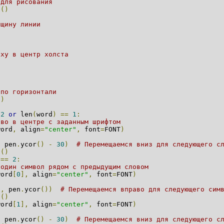
 для рисования
e
()
лщину линии
аху в центр холста
 по горизонтали
()
2
or
len
(
word
)
==
1
:
ово в центре с заданным шрифтом
word
,
align
=
"center"
,
font
=
FONT
)
)
,
pen
.
ycor
()
-
30
)
# Перемещаемся вниз для следующего с
n
()
==
2
:
 один символ рядом с предыдущим словом
word
[
0
],
align
=
"center"
,
font
=
FONT
)
)
0
,
pen
.
ycor
())
# Перемещаемся вправо для следующего сим
n
()
word
[
1
],
align
=
"center"
,
font
=
FONT
)
)
,
pen
.
ycor
()
-
30
)
# Перемещаемся вниз для следующего с