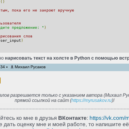
n
()
ытым, пока его не закроют вручную
льзователя
едите предложение: "
)
 рисования слов
user_input
)
но
нарисовать текст на холсте в Python с помощью встр
:34
Михаил Русаков
лов разрешается только с указанием автора (Михаил Рус
прямой ссылкой на сайт (
https://myrusakov.ru
)!
йтесь ко мне в друзья
ВКонтакте
:
https://vk.com/
 дать оценку мне и моей работе, то напишите её