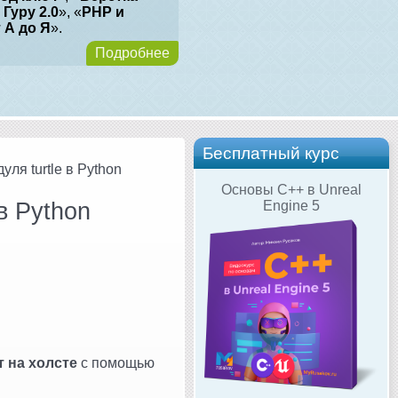
 Гуру 2.0
», «
PHP и
т А до Я
».
Подробнее
Бесплатный курс
ля turtle в Python
Основы C++ в Unreal
в Python
Engine 5
т на холсте
с помощью