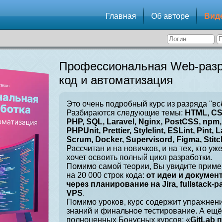
Главная
Об авторе
Вид
Профессиональная Web-разр
код и автоматизация
Это очень подробный курс из разряда "вс
Разбираются следующие темы:
HTML, CSS
PHP, SQL, Laravel, Nginx, PostCSS, npm, 
PHPUnit, Prettier, Stylelint, ESLint, Pint, L
Scrum, Docker, Supervisord, Figma, Stitch
Рассчитан и на новичков, и на тех, кто уж
хочет освоить полный цикл разработки.
Помимо самой теории, Вы увидите приме
на 20 000 строк кода:
от идеи и докумен
через планирование на Jira, fullstack-
VPS
.
Помимо уроков, курс содержит упражнен
знаний и финальное тестирование. А ещё
полноценных Бонусных курсов: «
GitLab 