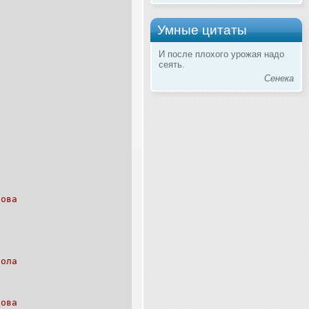
Умные цитаты
И после плохого урожая надо
сеять.
Сенека
лова
вола
лова