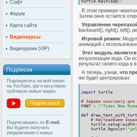
turtle
.
mainloop
()
Софт
В этом примере черепах
Форум
Затем окно остается откр
Управление черепахой
Карта сайта
backward(), right(), left(),
Видеокурсы
Игровой режим:
Моду
анимаций с использован
Видеоуроки (VIP)
Этот модуль является
визуализации кода. Он о
результат своего кода в 
Подписка
А теперь, узнав,
что пр
же будет центрирован:
Подпишитесь на мой канал
на YouTube, где я регулярно
публикую новые видео.
import
turtle
# Задаем константу для
Подписаться
FONT
=
(
"Times New Rom
def
draw_text_with_tur
# Настраиваем экра
Подписавшись по
E-mail
,
turtle
.
setup
(
width
Вы будете получать
turtle
.
bgcolor
(
"ye
уведомления о новых