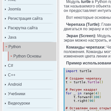
Модуль
turtle
в Python п
так называемого объекта
Joomla
он предоставляет интуит
Вот некоторые основны
Регистрация сайта
Черепаха (Turtle):
Глав
Раскрутка сайта
двигаться по экрану и ос
Экран (Screen):
Модул
Java
экран можно настроить, и
Python
Команды черепахи:
Че
положения. Команды могу
Python Основы
изменения цвета линии и т
Пример использовани
C#
import
turtle
C++
# Создаем черепаху
t
=
turtle
.
Turtle
()
Android
# Рисуем квадрат
for
_
in
range
(
4
):
Учебники
t
.
forward
(
100
)
t
.
right
(
90
)
Видеоуроки
# Оставляем окно откры