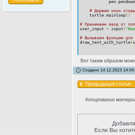
pen
.
pendow
# Держим окно откр
turtle
.
mainloop
()
# Принимаем ввод от по
user_input
=
input
(
"Вв
# Вызываем функцию для
draw_text_with_turtle
(
Вот таким образом мож
Создано 14.12.2023 14:04
Предыдущая статья
Копирование материа
Добавля
Если Вы хотите