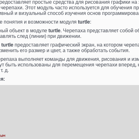
редоставляет простые средства для рисования графики на
 черепахи. Этот модуль часто используется для обучения п
ивный и визуальный способ изучения основ программирова
е понятия и возможности модуля
turtle
:
ный объект в модуле
turtle
. Черепаха представляет собой о
тавлять след (линии) при движении.
ь
turtle
предоставляет графический экран, на котором черепа
зменить его размер и цвет, а также обработать события.
репаха выполняет команды для движения, рисования и из
т быть использованы для перемещения черепахи вперед, н
. д.
я:
тым