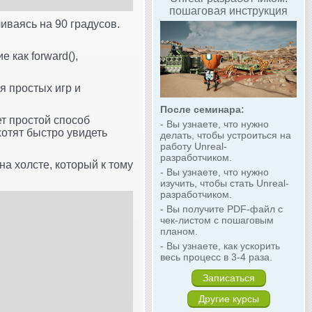
пошаговая инструкция
иваясь на 90 градусов.
 как forward(),
я простых игр и
После семинара:
ет простой способ
- Вы узнаете, что нужно
отят быстро увидеть
делать, чтобы устроиться на
работу Unreal-
разработчиком.
на холсте, который к тому
- Вы узнаете, что нужно
изучить, чтобы стать Unreal-
разработчиком.
- Вы получите PDF-файл с
чек-листом с пошаговым
планом.
- Вы узнаете, как ускорить
весь процесс в 3-4 раза.
Записаться
Другие курсы