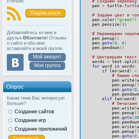
статьях.
# Создаем черепаху
pen
=
turtle
.
Turtl
Подписаться
# Задаем цвет и то
pen
.
color
(
"green"
)
pen
.
pensize
(
3
)
Добавляйтесь ко мне в
# Перемещаем череп
друзья
ВКонтакте
! Отзывы
pen
.
penup
()
о сайте и обо мне
pen
.
goto
(
0
,
0
)
pen
.
pendown
()
оставляйте в моей группе.
Мой аккаунт
# Центрируем текст
words
=
text
.
split
Моя группа
for
word
in
words
:
if
len
(
word
)
>
# Пишем сл
pen
.
write
(
pen
.
penup
(
Опрос
pen
.
goto
(
0
pen
.
pendow
Какая тема Вас интересует
elif
len
(
word
)
больше?
# Печатаем
pen
.
write
(
Создание сайтов
pen
.
penup
(
pen
.
goto
(
3
Создание игр
pen
.
pendow
pen
.
write
(
Создание приложений
pen
.
penup
(
pen
.
goto
(
0