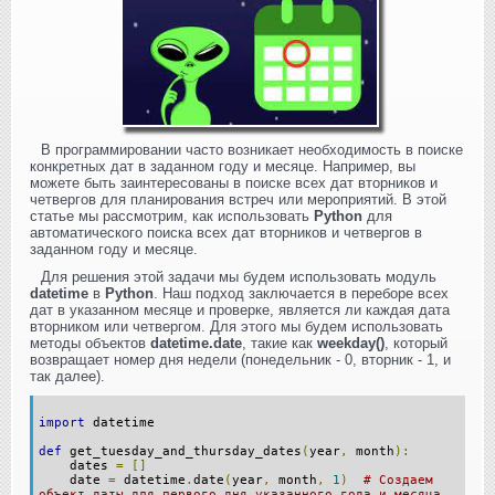
В программировании часто возникает необходимость в поиске
конкретных дат в заданном году и месяце. Например, вы
можете быть заинтересованы в поиске всех дат вторников и
четвергов для планирования встреч или мероприятий. В этой
статье мы рассмотрим, как использовать
Python
для
автоматического поиска всех дат вторников и четвергов в
заданном году и месяце.
Для решения этой задачи мы будем использовать модуль
datetime
в
Python
. Наш подход заключается в переборе всех
дат в указанном месяце и проверке, является ли каждая дата
вторником или четвергом. Для этого мы будем использовать
методы объектов
datetime.date
, такие как
weekday()
, который
возвращает номер дня недели (понедельник - 0, вторник - 1, и
так далее).
import
datetime
def
get_tuesday_and_thursday_dates
(
year
,
month
):
dates
=
[]
date
=
datetime
.
date
(
year
,
month
,
1
)
# Создаем
объект даты для первого дня указанного года и месяца