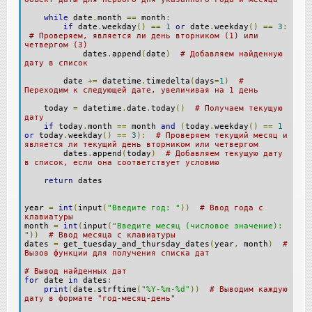
while
date
.
month
==
month
:
if
date
.
weekday
()
==
1
or
date
.
weekday
()
==
3
:
# Проверяем, является ли день вторником (1) или
четвергом (3)
dates
.
append
(
date
)
# Добавляем найденную
дату в список
date
+=
datetime
.
timedelta
(
days
=
1
)
#
Переходим к следующей дате, увеличивая на 1 день
today
=
datetime
.
date
.
today
()
# Получаем текущую
дату
if
today
.
month
==
month
and
(
today
.
weekday
()
==
1
or
today
.
weekday
()
==
3
):
# Проверяем текущий месяц и
является ли текущий день вторником или четвергом
dates
.
append
(
today
)
# Добавляем текущую дату
в список, если она соответствует условию
return
dates
year
=
int
(
input
(
"Введите год: "
))
# Ввод года с
клавиатуры
month
=
int
(
input
(
"Введите месяц (числовое значение):
"
))
# Ввод месяца с клавиатуры
dates
=
get_tuesday_and_thursday_dates
(
year
,
month
)
#
Вызов функции для получения списка дат
# Вывод найденных дат
for
date
in
dates
:
print
(
date
.
strftime
(
"%Y-%m-%d"
))
# Выводим каждую
дату в формате "год-месяц-день"