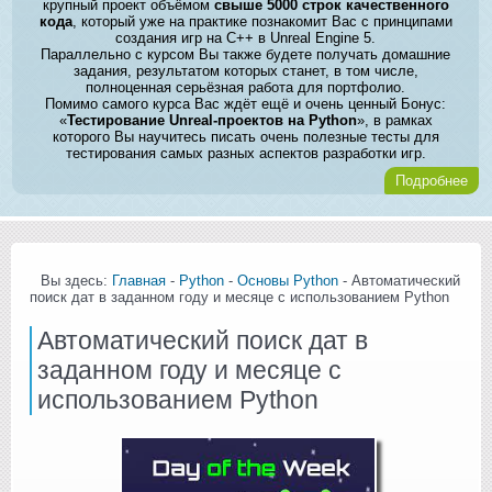
крупный проект объёмом
свыше 5000 строк качественного
кода
, который уже на практике познакомит Вас с принципами
создания игр на C++ в Unreal Engine 5.
Параллельно с курсом Вы также будете получать домашние
задания, результатом которых станет, в том числе,
полноценная серьёзная работа для портфолио.
Помимо самого курса Вас ждёт ещё и очень ценный Бонус:
«
Тестирование Unreal-проектов на Python
», в рамках
которого Вы научитесь писать очень полезные тесты для
тестирования самых разных аспектов разработки игр.
Подробнее
Вы здесь:
Главная
-
Python
-
Основы Python
- Автоматический
поиск дат в заданном году и месяце с использованием Python
Автоматический поиск дат в
заданном году и месяце с
использованием Python