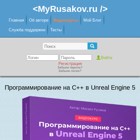
<MyRusakov.ru />
Главная
Об авторе
Видеокурсы
Мой Блог
Служба поддержки
Тесты
Регистрация
Забыли пароль?
Забыли логин?
Программирование на C++ в Unreal Engine 5