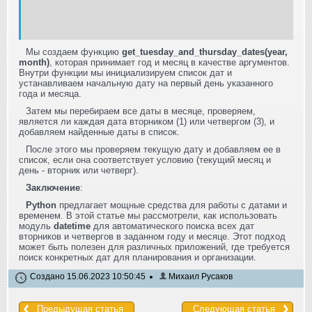
Мы создаем функцию
get_tuesday_and_thursday_dates(year,
month)
, которая принимает год и месяц в качестве аргументов.
Внутри функции мы инициализируем список дат и
устанавливаем начальную дату на первый день указанного
года и месяца.
Затем мы перебираем все даты в месяце, проверяем,
является ли каждая дата вторником (1) или четвергом (3), и
добавляем найденные даты в список.
После этого мы проверяем текущую дату и добавляем ее в
список, если она соответствует условию (текущий месяц и
день - вторник или четверг).
Заключение
:
Python
предлагает мощные средства для работы с датами и
временем. В этой статье мы рассмотрели, как использовать
модуль
datetime
для автоматического поиска всех дат
вторников и четвергов в заданном году и месяце. Этот подход
может быть полезен для различных приложений, где требуется
поиск конкретных дат для планирования и организации.
Создано 15.06.2023 10:50:45
Михаил Русаков
Предыдущая статья
Следующая статья