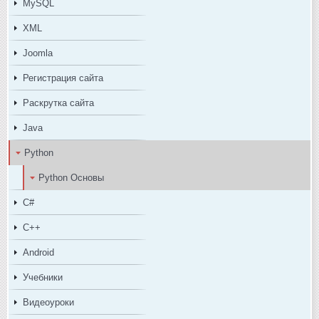
MySQL
XML
Joomla
Регистрация сайта
Раскрутка сайта
Java
Python
Python Основы
C#
C++
Android
Учебники
Видеоуроки