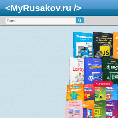
<MyRusakov.ru />