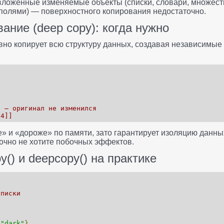
 вложенные изменяемые объекты (списки, словари, множест
полями) — поверхностного копирования недостаточно.
ание (deep copy): когда нужно
вно копирует всю структуру данных, создавая независимые
] — оригинал не изменился
 4]]
 и «дороже» по памяти, зато гарантирует изоляцию данных.
точно не хотите побочных эффектов.
y() и deepcopy() на практике
списки
"dark"
}