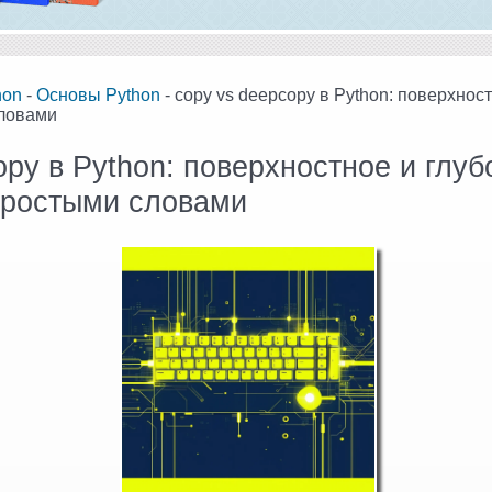
hon
-
Основы Python
- copy vs deepcopy в Python: поверхнос
ловами
opy в Python: поверхностное и глуб
простыми словами