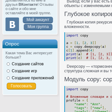
Добавляйтесь ко мне в
Вывод: если у вас есть
друзья
ВКонтакте
! Отзывы
объекты с изменяемыми 
о сайте и обо мне
Глубокое копиров
оставляйте в моей группе.
Мой аккаунт
Глубокая копия рекурси
Моя группа
вложенности.
import
 copy
a 
=
[
1
,
[
2
,
3
]]
Опрос
c 
=
 copy
.
deepcopy
(
a
)
c
[
1
].
append
(
4
)
Какая тема Вас интересует
print
(
a
)
# [1, [2, 3]
больше?
print
(
c
)
# [1, [2, 3,
Создание сайтов
Deepcopy — «тормознее»
Создание игр
структура сложная и вы 
Создание приложений
Модуль copy: cop
import
 copy
# Вложенные словари и 
profile 
=
{
"name"
:
"Ann"
,
"tags"
:
[
"new"
],
"prefs"
:
{
"theme"
: