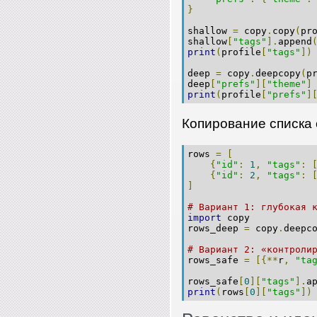
}
shallow 
=
 copy
.
copy
(
pr
shallow
[
"tags"
].
append
print
(
profile
[
"tags"
])
deep 
=
 copy
.
deepcopy
(
p
deep
[
"prefs"
][
"theme"
]
print
(
profile
[
"prefs"
]
Копирование списка 
rows 
=
[
{
"id"
:
1
,
"tags"
:
{
"id"
:
2
,
"tags"
:
]
# Вариант 1: глубокая 
import
 copy
rows_deep 
=
 copy
.
deepc
# Вариант 2: «контроли
rows_safe 
=
[{**
r
,
"ta
rows_safe
[
0
][
"tags"
].
a
print
(
rows
[
0
][
"tags"
])