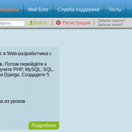
еокурсы
Мой Блог
Служба поддержки
Тесты
Забыли пароль?
Регистрация
Забыли логин?
с в Web-разработчика с
в. Потом перейдёте к
зучите PHP, MySQL, SQL,
и Django. Создадите 5
а из уроков
Подробнее