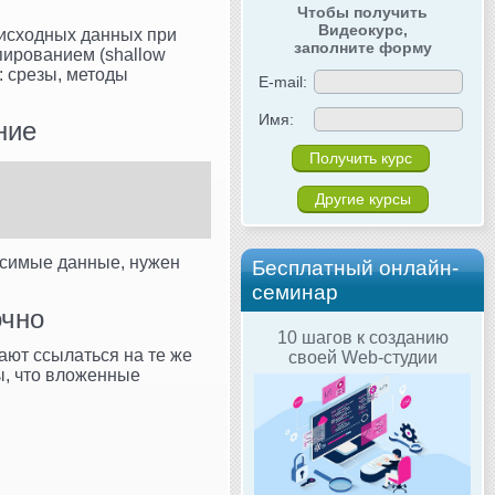
Чтобы получить
Видеокурс,
 исходных данных при
заполните форму
пированием (shallow
: срезы, методы
E-mail:
Имя:
ние
Другие курсы
висимые данные, нужен
Бесплатный онлайн-
семинар
очно
10 шагов к созданию
ают ссылаться на те же
своей Web-студии
, что вложенные