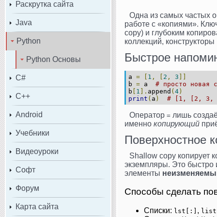
Раскрутка сайта
Одна из самых частых 
Java
работе с «копиями». Кл
copy) и глубоким копиров
Python
коллекций, конструкторы
Быстрое напомин
Python Основы
a 
=
[
1
,
[
2
,
3
]]
C#
b 
=
 a  
# просто новая 
b
[
1
].
append
(
4
)
C++
print
(
a
)
# [1, [2, 3,
Android
Оператор
лишь создаё
=
именно
копирующий
при
Учебники
Поверхностное ко
Видеоуроки
Shallow copy копирует 
экземпляры. Это быстро 
Софт
элементы
неизменяемы
Форум
Способы сделать по
Карта сайта
Списки:
,
lst[:]
list