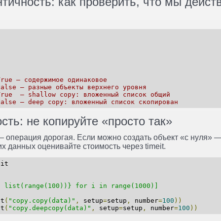
нтичность: как проверить, что мы дейст
True — содержимое одинаковое
False — разные объекты верхнего уровня
True  — shallow copy: вложенный список общий
False — deep copy: вложенный список скопирован
сть: не копируйте «просто так»
 операция дорогая. Если можно создать объект «с нуля» —
х данных оценивайте стоимость через timeit.
eit
: list(range(100))} for i in range(1000)]
it
(
"copy.copy(data)"
,
 setup
=
setup
,
 number
=
100
))
it
(
"copy.deepcopy(data)"
,
 setup
=
setup
,
 number
=
100
))