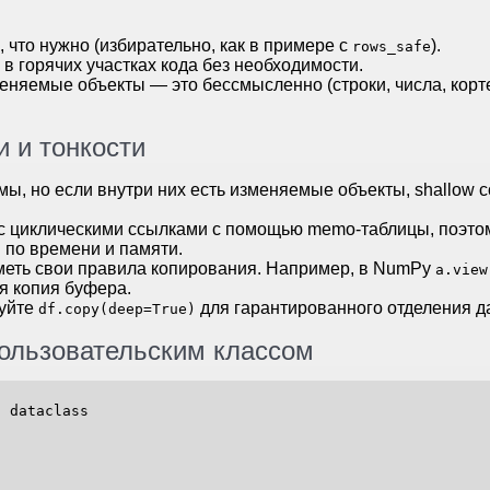
, что нужно (избирательно, как в примере с
).
rows_safe
в горячих участках кода без необходимости.
еняемые объекты — это бессмысленно (строки, числа, кор
.
 и тонкости
ы, но если внутри них есть изменяемые объекты, shallow 
с циклическими ссылками с помощью memo-таблицы, поэтом
 по времени и памяти.
меть свои правила копирования. Например, в NumPy
a.view
 копия буфера.
зуйте
для гарантированного отделения д
df.copy(deep=True)
ользовательским классом
t
 dataclass