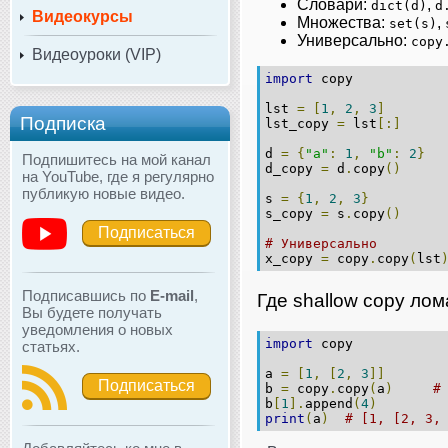
Словари:
,
dict(d)
d
Видеокурсы
Множества:
,
set(s)
Универсально:
copy
Видеоуроки (VIP)
import
 copy
lst 
=
[
1
,
2
,
3
]
Подписка
lst_copy 
=
 lst
[:]
d 
=
{
"a"
:
1
,
"b"
:
2
}
Подпишитесь на мой канал
d_copy 
=
 d
.
copy
()
на YouTube, где я регулярно
публикую новые видео.
s 
=
{
1
,
2
,
3
}
s_copy 
=
 s
.
copy
()
Подписаться
# Универсально
x_copy 
=
 copy
.
copy
(
lst
Подписавшись по
E-mail
,
Где shallow copy лом
Вы будете получать
уведомления о новых
import
 copy
статьях.
a 
=
[
1
,
[
2
,
3
]]
Подписаться
b 
=
 copy
.
copy
(
a
)
#
b
[
1
].
append
(
4
)
print
(
a
)
# [1, [2, 3,