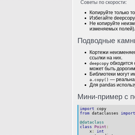
Советы по скорости:
Копируйте только то
Избегайте deepcopy 
Не копируйте неизм
изменяемых полей)
Подводные камни
Кортежи неизменяем
ссылки на них.
обходится 
deepcopy
может быть дорогим
Библиотеки могут и
— реальная
a.copy()
Для pandas исполь
Мини-пример с п
import
 copy
from
 dataclasses 
impor
@dataclass
class
Point
:
    x
:
int