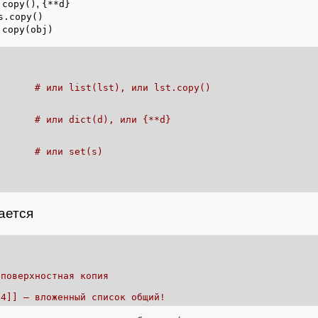
,
.copy()
{**d}
s.copy()
.copy(obj)
# или list(lst), или lst.copy()
# или dict(d), или {**d}
# или set(s)
)
ается
 поверхностная копия
 4]] — вложенный список общий!