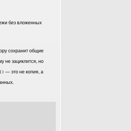
тежи без вложенных
copy сохранит общие
у не зациклится, но
— это не копия, а
()
анных.