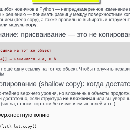
ошибок новичков в Python — непреднамеренное изменение
юч к решению — понимать разницу между поверхностным ко
анием (deep copy), а также правильно выбирать инструмент
 или модуль
copy
.
ание: присваивание — это не копирова
ссылка на тот же объект
 4]] — изменился и a, и b
т ещё одну ссылку на тот же объект. Чтобы получить неза
ём.
пирование (shallow copy): когда достат
контейнер верхнего уровня, но вложенные объекты продолж
и достаточно, если структура
не вложенная
или вы уверены
(числа, строки, кортежи без изменяемых полей и т.п.).
верхностную копию
,
(lst)
lst.copy()