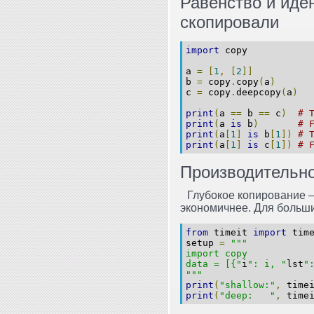
Равенство и иде
скопировали
import
 copy
a 
=
[
1
,
[
2
]]
b 
=
 copy
.
copy
(
a
)
c 
=
 copy
.
deepcopy
(
a
)
print
(
a 
==
 b 
==
 c
)
# 
print
(
a 
is
 b
)
# 
print
(
a
[
1
]
is
 b
[
1
])
# 
print
(
a
[
1
]
is
 c
[
1
])
# 
Производительно
Глубокое копирование —
экономичнее. Для больши
from
 timeit 
import
 tim
setup 
=
"""
import copy
data = [{"
i
": i, "
lst
"
"""
print
(
"shallow:"
,
 time
print
(
"deep:   "
,
 time