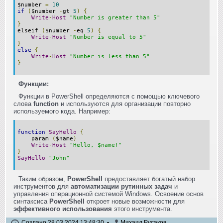
$number
=
10
if
(
$number
-
gt
5
)
{
Write
-
Host
"Number is greater than 5"
}
elseif
(
$number
-
eq
5
)
{
Write
-
Host
"Number is equal to 5"
}
else
{
Write
-
Host
"Number is less than 5"
}
Функции:
Функции в PowerShell определяются с помощью ключевого
слова
function
и используются для организации повторно
используемого кода. Например:
function
SayHello
{
param
(
$name
)
Write
-
Host
"Hello, $name!"
}
SayHello
"John"
Таким образом,
PowerShell
предоставляет богатый набор
инструментов для
автоматизации рутинных задач
и
управления операционной системой Windows. Освоение основ
синтаксиса
PowerShell
откроет новые возможности для
эффективного использования
этого инструмента.
Создано 28.03.2024 13:48:30
Михаил Русаков