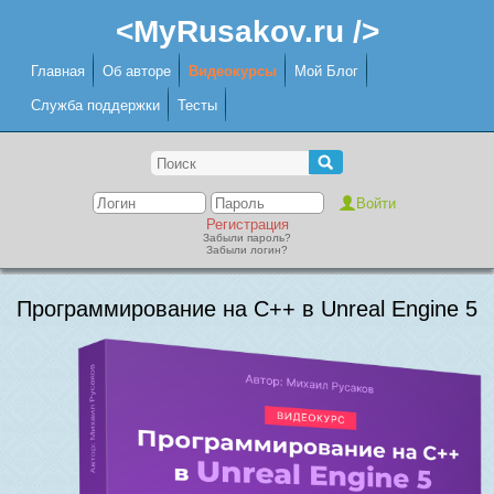
<MyRusakov.ru />
Главная
Об авторе
Видеокурсы
Мой Блог
Служба поддержки
Тесты
Регистрация
Забыли пароль?
Забыли логин?
Программирование на C++ в Unreal Engine 5