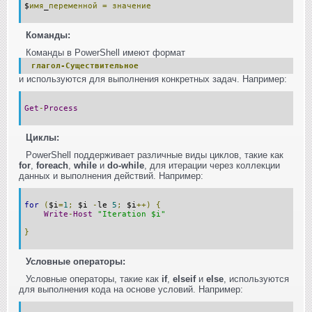
$
имя
_
переменной
=
значение
Команды:
Команды в PowerShell имеют формат
глагол-Существительное
и используются для выполнения конкретных задач. Например:
Get
-
Process
Циклы:
PowerShell поддерживает различные виды циклов, такие как
for
,
foreach
,
while
и
do-while
, для итерации через коллекции
данных и выполнения действий. Например:
for
(
$i
=
1
;
$i
-
le
5
;
$i
++)
{
Write
-
Host
"Iteration $i"
}
Условные операторы:
Условные операторы, такие как
if
,
elseif
и
else
, используются
для выполнения кода на основе условий. Например: