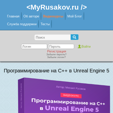
<MyRusakov.ru />
Главная
Об авторе
Видеокурсы
Мой Блог
Служба поддержки
Тесты
Регистрация
Забыли пароль?
Забыли логин?
Программирование на C++ в Unreal Engine 5