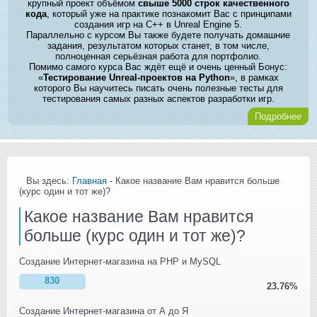
крупный проект объёмом
свыше 5000 строк качественного
кода
, который уже на практике познакомит Вас с принципами
создания игр на C++ в Unreal Engine 5.
Параллельно с курсом Вы также будете получать домашние
задания, результатом которых станет, в том числе,
полноценная серьёзная работа для портфолио.
Помимо самого курса Вас ждёт ещё и очень ценный Бонус:
«
Тестирование Unreal-проектов на Python
», в рамках
которого Вы научитесь писать очень полезные тесты для
тестирования самых разных аспектов разработки игр.
Подробнее
Вы здесь:
Главная
- Какое название Вам нравится больше
(курс один и тот же)?
Какое название Вам нравится
больше (курс один и тот же)?
Создание Интернет-магазина на PHP и MySQL
830
23.76%
Создание Интернет-магазина от А до Я