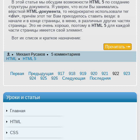
В этой статье мы обсудим возможности
HTML 5
по созданию
структуры документа. Я уверен, что если Вы занимались
вёрсткой
HTML-документа
, то неоднократно использовали тег
<div>
, причём этот тег Вам приходилось ставить везде: в
начале и в конце страницы, в меню, в различных других частях
страницы. Это не очень хорошо, поэтому в
HTML 5
для каждой
части страницы имеется свой элемент.
Вот их список и краткое назначение:
Прочитать
Михаил Русаков
5 комментариев
HTML
HTML 5
Первая
Предыдущая
917
918
919
920
921
922
923
924
925
926
Следующая
Последняя
Уроки и статьи
Главная
HTML
CSS