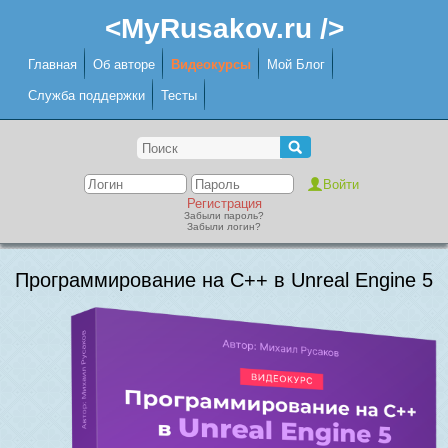
<MyRusakov.ru />
Главная
Об авторе
Видеокурсы
Мой Блог
Служба поддержки
Тесты
Регистрация
Забыли пароль?
Забыли логин?
Программирование на C++ в Unreal Engine 5