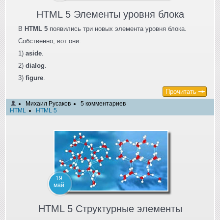
HTML 5 Элементы уровня блока
В
HTML 5
появились три новых элемента уровня блока.
Собственно, вот они:
1)
aside
.
2)
dialog
.
3)
figure
.
Прочитать
Михаил Русаков
5 комментариев
HTML
HTML 5
19
май
HTML 5 Структурные элементы