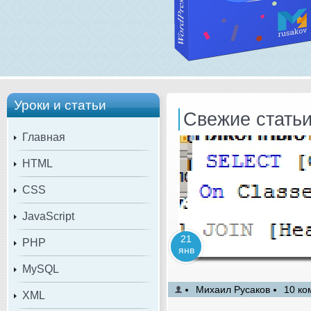
Уроки и статьи
Свежие стать
Главная
HTML
CSS
JavaScript
21
PHP
янв
MySQL
Михаил Русаков
10 ко
XML