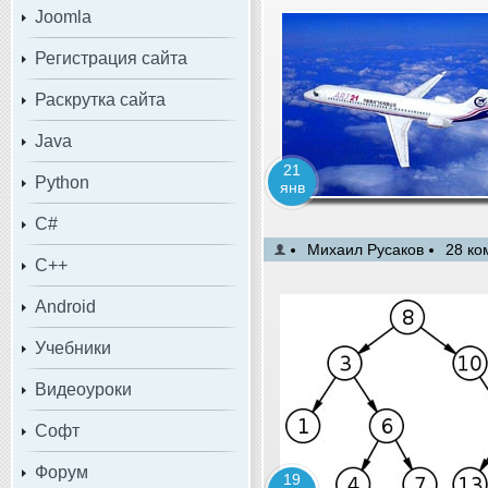
Joomla
Регистрация сайта
Раскрутка сайта
Java
21
Python
янв
C#
Михаил Русаков
28 ко
C++
Android
Учебники
Видеоуроки
Софт
Форум
19