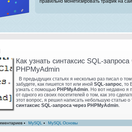
правильно монетизировать трафик на сай
и
Как узнать синтаксис SQL-запроса
PHPMyAdmin
В предыдущих статьях я несколько раз писал о том
забудете, как пишется тот или иной
SQL-запрос
, то
узнать с помощью
PHPMyAdmin
. Но вот недавно я
от одного из своих посетителей о том, как это сделат
этот вопрос, я решил написать небольшую статью о
синтаксис SQL-запроса через PHPMyAdmin
.
мментариев
MySQL
MySQL Основы