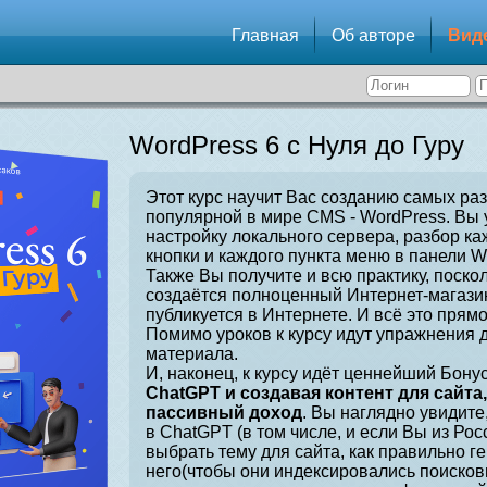
Главная
Об авторе
Вид
WordPress 6 с Нуля до Гуру
Этот курс научит Вас созданию самых ра
популярной в мире CMS - WordPress. Вы 
настройку локального сервера, разбор ка
кнопки и каждого пункта меню в панели W
Также Вы получите и всю практику, поскол
создаётся полноценный Интернет-магазин
публикуется в Интернете. И всё это прямо
Помимо уроков к курсу идут упражнения 
материала.
И, наконец, к курсу идёт ценнейший Бонус
ChatGPT и создавая контент для сайта
пассивный доход
. Вы наглядно увидите
в ChatGPT (в том числе, и если Вы из Рос
выбрать тему для сайта, как правильно г
него(чтобы они индексировались поисков