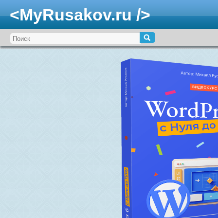
<MyRusakov.ru />