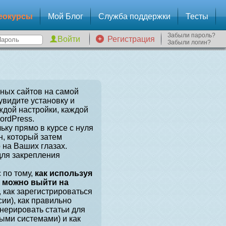
еокурсы
Мой Блог
Служба поддержки
Тесты
Забыли пароль?
Регистрация
Забыли логин?
зных сайтов на самой
увидите установку и
ждой настройки, каждой
ordPress.
ьку прямо в курсе с нуля
, который затем
 на Ваших глазах.
для закрепления
 по тому,
как используя
, можно выйти на
, как зарегистрироваться
сии), как правильно
енерировать статьи для
ыми системами) и как