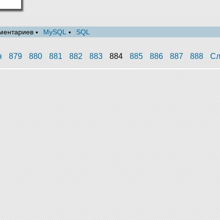
ментариев
MySQL
SQL
я
879
880
881
882
883
884
885
886
887
888
Сл