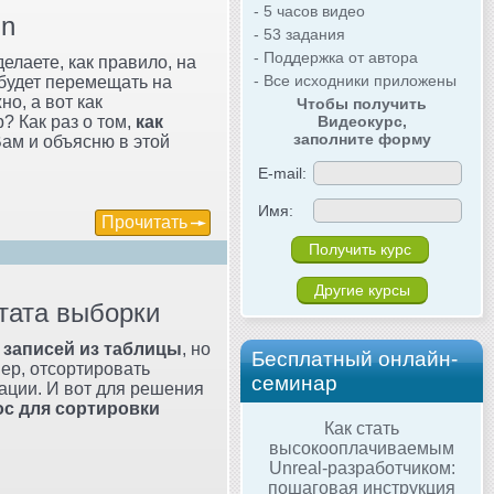
- 5 часов видео
in
- 53 задания
- Поддержка от автора
делаете, как правило, на
- Все исходники приложены
 будет перемещать на
о, а вот как
Чтобы получить
? Как раз о том,
как
Видеокурс,
заполните форму
 Вам и объясню в этой
E-mail:
Имя:
Прочитать
Другие курсы
тата выборки
 записей из таблицы
, но
Бесплатный онлайн-
ер, отсортировать
семинар
ации. И вот для решения
ос для сортировки
Как стать
высокооплачиваемым
Unreal-разработчиком:
пошаговая инструкция